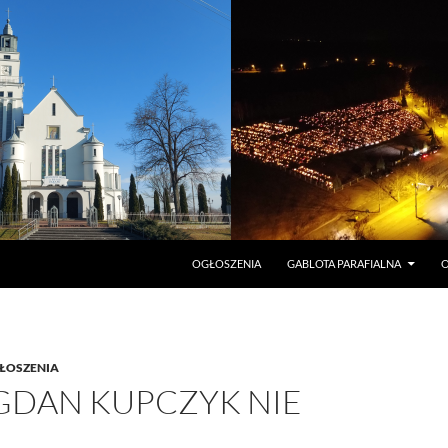
PRZEJDŹ DO TREŚCI
OGŁOSZENIA
GABLOTA PARAFIALNA
O
ŁOSZENIA
OGDAN KUPCZYK NIE