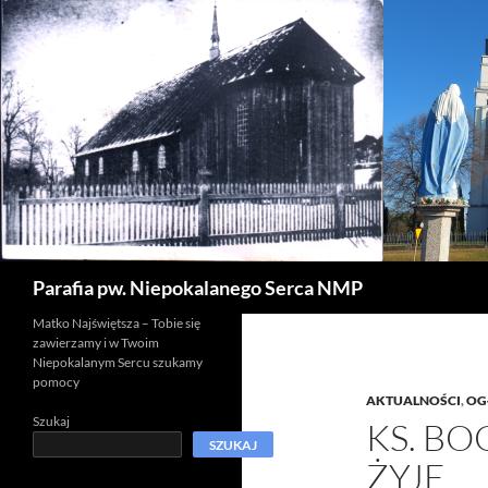
Szukaj
Parafia pw. Niepokalanego Serca NMP
Matko Najświętsza – Tobie się
zawierzamy i w Twoim
Niepokalanym Sercu szukamy
pomocy
AKTUALNOŚCI
,
OG
Szukaj
KS. B
SZUKAJ
ŻYJE