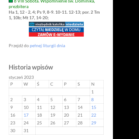
8 VIII Sobota. Wspomnienie św. Dominika,
prezbitera
Ha 1, 12 - 2, 4; Ps 9, 8-9. 10-11. 12-13; por. 2 Tm
1, 10b; Mt 17, 14-20;
Przejdź do
pełnej liturgii dnia
Historia wpisów
styczeń 2023
P
W
Ś
C
P
S
N
1
2
3
4
5
6
7
8
9
10
11
12
13
14
15
16
17
18
19
20
21
22
23
24
25
26
27
28
29
30
31