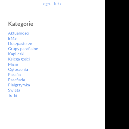
« gru
lut »
Kategorie
Aktualności
BMS
Duszpasterze
Grupy parafialne
Kapliczki
Księga gości
Misje
Ogłoszenia
Parafia
Parafiada
Pielgrzymka
Święta
Turki