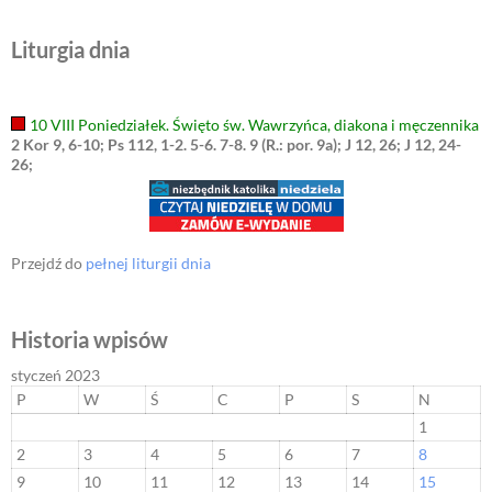
Liturgia dnia
10 VIII Poniedziałek. Święto św. Wawrzyńca, diakona i męczennika
2 Kor 9, 6-10; Ps 112, 1-2. 5-6. 7-8. 9 (R.: por. 9a); J 12, 26; J 12, 24-
26;
Przejdź do
pełnej liturgii dnia
Historia wpisów
styczeń 2023
P
W
Ś
C
P
S
N
1
2
3
4
5
6
7
8
9
10
11
12
13
14
15