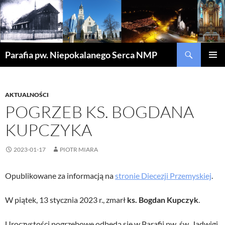
Szukaj
Parafia pw. Niepokalanego Serca NMP
PRZEJDŹ
MENU
DO
GŁÓWN
TREŚCI
AKTUALNOŚCI
POGRZEB KS. BOGDANA
KUPCZYKA
2023-01-17
PIOTR MIARA
Opublikowane za informacją na
stronie Diecezji Przemyskiej
.
W piątek, 13 stycznia 2023 r., zmarł
ks. Bogdan Kupczyk
.
Uroczystości pogrzebowe odbędą się w Parafii pw. św. Jadwigi