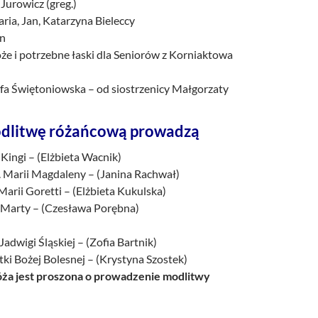
 Jurowicz (greg.)
aria, Jan, Katarzyna Bieleccy
an
że i potrzebne łaski dla Seniorów z Korniaktowa
a Świętoniowska – od siostrzenicy Małgorzaty
dlitwę różańcową prowadzą
 Kingi – (Elżbieta Wacnik)
. Marii Magdaleny – (Janina Rachwał)
 Marii Goretti – (Elżbieta Kukulska)
. Marty – (Czesława Porębna)
Jadwigi Śląskiej – (Zofia Bartnik)
ki Bożej Bolesnej – (Krystyna Szostek)
a jest proszona o prowadzenie modlitwy