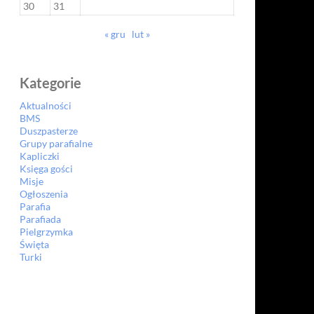
30
31
« gru
lut »
Kategorie
Aktualności
BMS
Duszpasterze
Grupy parafialne
Kapliczki
Księga gości
Misje
Ogłoszenia
Parafia
Parafiada
Pielgrzymka
Święta
Turki