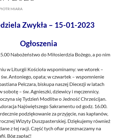
/UCeN8ciSo_a79igwmwNXx2qw
PIOTR MIARA
edziela Zwykła – 15-01-2023
Ogłoszenia
 15.00 Nabożeństwo do Miłosierdzia Bożego, a po nim
iu w Liturgii Kościoła wspominamy: we wtorek –
św. Antoniego, opata; w czwartek – wspomnienie
bastiana Pelczara, biskupa naszej Diecezji w latach
 sobotę – św. Agnieszki, dziewicy i męczennicy.
oczyna się Tydzień Modlitw o Jedność Chrześcijan.
doracja Najświętszego Sakramentu od godz. 16.00.
decznie podziękowanie za przyjęcie, nas kapłanów,
rocznej Wizyty Duszpasterskiej. Dziękujemy również
dane z tej racji. Część tych ofiar przeznaczamy na
fii. Bóg zapłać!