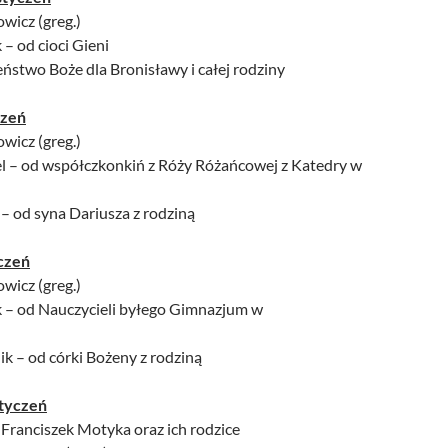
owicz (greg.)
 – od cioci Gieni
ństwo Boże dla Bronisławy i całej rodziny
czeń
owicz (greg.)
el – od współczkonkiń z Róży Różańcowej z Katedry w
 – od syna Dariusza z rodziną
yczeń
owicz (greg.)
ek – od Nauczycieli byłego Gimnazjum w
nik – od córki Bożeny z rodziną
styczeń
 Franciszek Motyka oraz ich rodzice