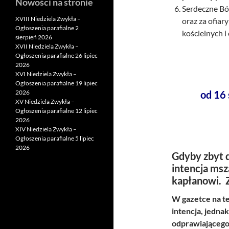
Nowości na stronie
Serdeczne Bóg
XVIII Niedziela Zwykła –
oraz za ofiar
Ogłoszenia parafialne 2
kościelnych i
sierpień 2026
XVII Niedziela Zwykła –
Ogłoszenia parafialne 26 lipiec
2026
XVI Niedziela Zwykła –
Ogłoszenia parafialne 19 lipiec
2026
od 16 
XV Niedziela Zwykła –
Ogłoszenia parafialne 12 lipiec
2026
XIV Niedziela Zwykła –
Ogłoszenia parafialne 5 lipiec
2026
Gdyby zbyt d
intencja msz
kapłanowi. 
W gazetce na te
intencja, jedna
odprawiającego 