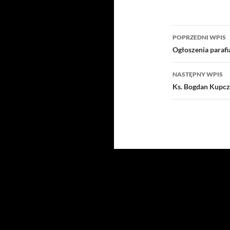
Nawigacj
POPRZEDNI WPIS
wpisu
Ogłoszenia parafi
NASTĘPNY WPIS
Ks. Bogdan Kupczy