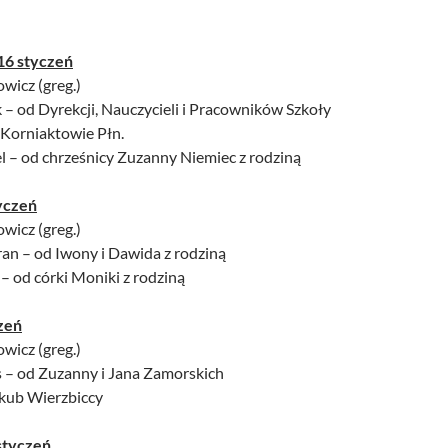
16 styczeń
owicz (greg.)
k – od Dyrekcji, Nauczycieli i Pracowników Szkoły
Korniaktowie Płn.
l – od chrześnicy Zuzanny Niemiec z rodziną
yczeń
owicz (greg.)
ran – od Iwony i Dawida z rodziną
 – od córki Moniki z rodziną
zeń
owicz (greg.)
s – od Zuzanny i Jana Zamorskich
akub Wierzbiccy
styczeń