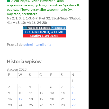
7 VIII Piątek. Dzień Powszedni albo
wspomnienie świętych męczenników Sykstusa II,
papieża, i Towarzyszy albo wspomnienie św.
Kajetana, prezbitera
Na 2, 1. 3; 3, 1-3. 6-7; Pwt 32, 35cd-36ab. 39abcd.
41; Mt 5, 10; Mt 16, 24-28;
Przejdź do
pełnej liturgii dnia
Historia wpisów
styczeń 2023
P
W
Ś
C
P
S
N
1
2
3
4
5
6
7
8
9
10
11
12
13
14
15
16
17
18
19
20
21
22
23
24
25
26
27
28
29