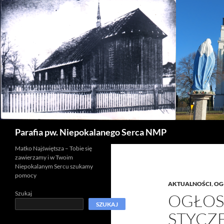
Szukaj
Parafia pw. Niepokalanego Serca NMP
Matko Najświętsza – Tobie się
zawierzamy i w Twoim
Niepokalanym Sercu szukamy
pomocy
AKTUALNOŚCI
,
OG
Szukaj
OGŁOS
SZUKAJ
STYCZ