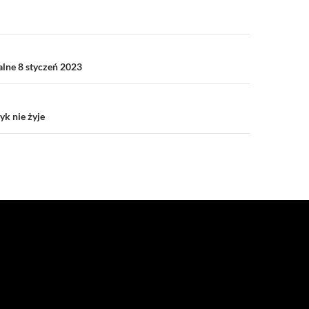
a
alne 8 styczeń 2023
k nie żyje