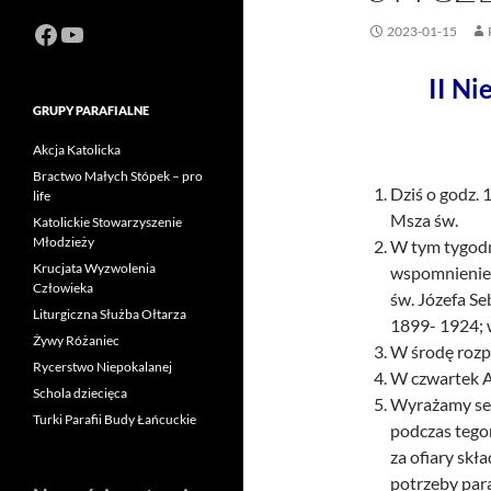
Facebook
https://www.youtube.com/channel
2023-01-15
II Ni
GRUPY PARAFIALNE
Akcja Katolicka
Bractwo Małych Stópek – pro
Dziś o godz.
life
Msza św.
Katolickie Stowarzyszenie
Młodzieży
W tym tygodn
Krucjata Wyzwolenia
wspomnienie 
Człowieka
św. Józefa Se
Liturgiczna Służba Ołtarza
1899- 1924; w
Żywy Różaniec
W środę rozp
Rycerstwo Niepokalanej
W czwartek A
Schola dziecięca
Wyrażamy ser
Turki Parafii Budy Łańcuckie
podczas tego
za ofiary skła
potrzeby para