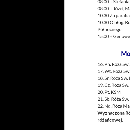
08.00 + Stefania
08.00 + Józef, M
10.30 Za parafi
10.30 O błog. Bo
Północnego
15.00 + Genowef
Mo
16. Pn. Róża Św.
17. Wt. Róża Św
18. Śr. Róża Św.
19. Cz. Róża Św
20. Pt. KSM
21. Sb. Róża Św. 
22. Nd. Róża Mat
Wyznaczona Róż
różańcowej.