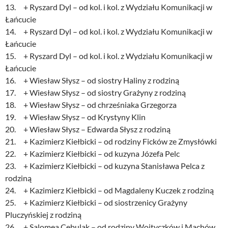
13. + Ryszard Dyl – od kol. i kol. z Wydziału Komunikacji w
Łańcucie
14. + Ryszard Dyl – od kol. i kol. z Wydziału Komunikacji w
Łańcucie
15. + Ryszard Dyl – od kol. i kol. z Wydziału Komunikacji w
Łańcucie
16. + Wiesław Słysz – od siostry Haliny z rodziną
17. + Wiesław Słysz – od siostry Grażyny z rodziną
18. + Wiesław Słysz – od chrześniaka Grzegorza
19. + Wiesław Słysz – od Krystyny Klin
20. + Wiesław Słysz – Edwarda Słysz z rodziną
21. + Kazimierz Kiełbicki – od rodziny Ficków ze Zmysłówki
22. + Kazimierz Kiełbicki – od kuzyna Józefa Pelc
23. + Kazimierz Kiełbicki – od kuzyna Stanisława Pelca z
rodziną
24. + Kazimierz Kiełbicki – od Magdaleny Kuczek z rodziną
25. + Kazimierz Kiełbicki – od siostrzenicy Grażyny
Pluczyńskiej z rodziną
26. + Salomea Cebulak – od rodziny Wojtyczków i Machów