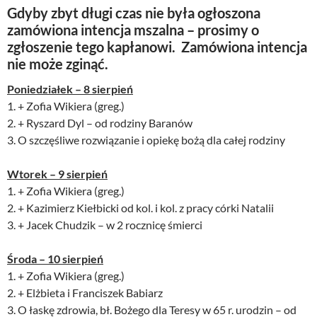
Gdyby zbyt długi czas nie była ogłoszona
zamówiona intencja mszalna – prosimy o
zgłoszenie tego kapłanowi. Zamówiona intencja
nie może zginąć.
Poniedziałek – 8 sierpień
1. + Zofia Wikiera (greg.)
2. + Ryszard Dyl – od rodziny Baranów
3. O szczęśliwe rozwiązanie i opiekę bożą dla całej rodziny
Wtorek – 9 sierpień
1. + Zofia Wikiera (greg.)
2. + Kazimierz Kiełbicki od kol. i kol. z pracy córki Natalii
3. + Jacek Chudzik – w 2 rocznicę śmierci
Środa – 10 sierpień
1. + Zofia Wikiera (greg.)
2. + Elżbieta i Franciszek Babiarz
3. O łaskę zdrowia, bł. Bożego dla Teresy w 65 r. urodzin – od