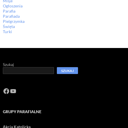
Misje
Ogłoszenia
Parafia
Parafiada
Pielgrzymka
Święta
Turki
Szukaj
SZUKAJ
Facebook
https://www.youtube.com/channel/U
GRUPY PARAFIALNE
Akcja Katolicka