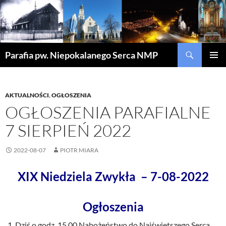
Szukaj
Parafia pw. Niepokalanego Serca NMP
PRZEJDŹ
MENU
DO
GŁÓWN
TREŚCI
AKTUALNOŚCI
,
OGŁOSZENIA
OGŁOSZENIA PARAFIALNE
7 SIERPIEŃ 2022
2022-08-07
PIOTR MIARA
XIX Niedziela Zwykła – 7-08-2022
Ogłoszenia
Dziś o godz. 15.00 Nabożeństwo do Najświętszego Serca