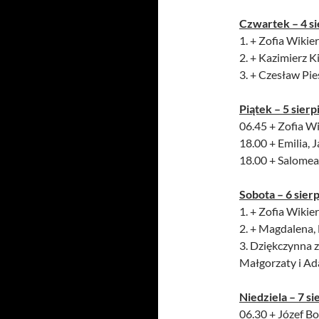
Czwartek – 4 si
1. + Zofia Wikier
2. + Kazimierz K
3. + Czesław Pie
Piątek – 5 sierp
06.45 + Zofia Wi
18.00 + Emilia, 
18.00 + Salomea
Sobota – 6 sier
1. + Zofia Wikier
2. + Magdalena,
3. Dziękczynna z
Małgorzaty i A
Niedziela – 7 si
06.30 + Józef Bo