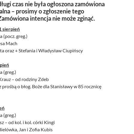
ługi czas nie była ogłoszona zamówiona
alna – prosimy o zgłoszenie tego
Zamówiona intencja nie może zginąć.
1 sierpień
a (pocz. greg.)
resa Mach
ita oraz + Stefania i Władysław Ciupińscy
rpień
a (greg.)
Krauz – od rodziny Zdeb
z prośbą o błog. Boże dla Stanisławy w 85 rocznicę
ień
a (greg.)
z – od kol. i kol. córki Kingi
Bielówka, Jan i Zofia Kubis