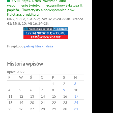
7 VIII Piątek. Dzień Powszedni albo
wspomnienie świętych męczenników Sykstusa II,
papieża, i Towarzyszy albo wspomnienie św.
Kajetana, prezbitera
Na 2, 1. 3; 3, 1-3. 6-7; Pwt 32, 35cd-36ab. 39abcd.
41; Mt 5, 10; Mt 16, 24-28;
Przejdź do
pełnej liturgii dnia
Historia wpisów
lipiec 2022
P
W
Ś
C
P
S
N
1
2
3
4
5
6
7
8
9
10
11
12
13
14
15
16
17
18
19
20
21
22
23
24
25
26
27
28
29
30
31