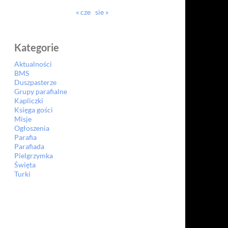
« cze
sie »
Kategorie
Aktualności
BMS
Duszpasterze
Grupy parafialne
Kapliczki
Księga gości
Misje
Ogłoszenia
Parafia
Parafiada
Pielgrzymka
Święta
Turki