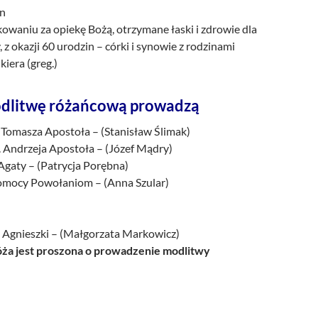
an
owaniu za opiekę Bożą, otrzymane łaski i zdrowie dla
 okazji 60 urodzin – córki i synowie z rodzinami
kiera (greg.)
dlitwę różańcową prowadzą
. Tomasza Apostoła – (Stanisław Ślimak)
. Andrzeja Apostoła – (Józef Mądry)
 Agaty – (Patrycja Porębna)
Pomocy Powołaniom – (Anna Szular)
. Agnieszki – (Małgorzata Markowicz)
a jest proszona o prowadzenie modlitwy