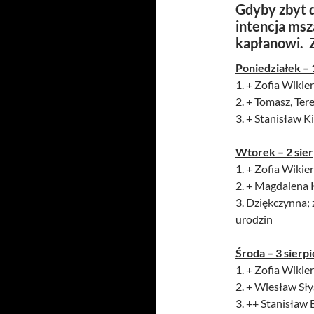
Gdyby zbyt d
intencja msz
kapłanowi. 
Poniedziałek – 
1. + Zofia Wikier
2. + Tomasz, Te
3. + Stanisław K
Wtorek – 2 sie
1. + Zofia Wikier
2. + Magdalena 
3. Dziękczynna; 
urodzin
Środa – 3 sierp
1. + Zofia Wikier
2. + Wiesław Słys
3. ++ Stanisław 