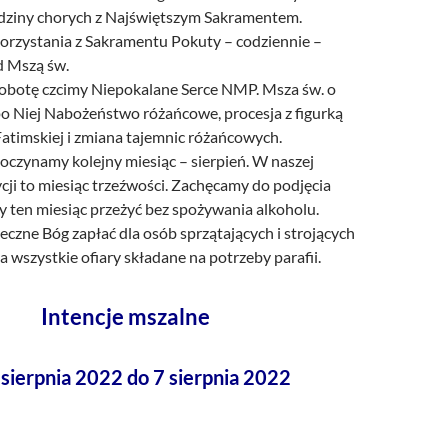
dziny chorych z Najświętszym Sakramentem.
orzystania z Sakramentu Pokuty – codziennie –
d Mszą św.
obotę czcimy Niepokalane Serce NMP. Msza św. o
po Niej Nabożeństwo różańcowe, procesja z figurką
atimskiej i zmiana tajemnic różańcowych.
oczynamy kolejny miesiąc – sierpień. W naszej
ycji to miesiąc trzeźwości. Zachęcamy do podjęcia
y ten miesiąc przeżyć bez spożywania alkoholu.
czne Bóg zapłać dla osób sprzątających i strojących
za wszystkie ofiary składane na potrzeby parafii.
Intencje mszalne
 sierpnia 2022 do 7 sierpnia 2022