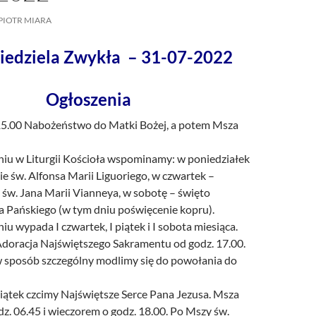
/UCeN8ciSo_a79igwmwNXx2qw
PIOTR MIARA
Niedziela Zwykła – 31-07-2022
Ogłoszenia
 15.00 Nabożeństwo do Matki Bożej, a potem Msza
iu w Liturgii Kościoła wspominamy: w poniedziałek
 św. Alfonsa Marii Liguoriego, w czwartek –
św. Jana Marii Vianneya, w sobotę – święto
a Pańskiego (w tym dniu poświęcenie kopru).
u wypada I czwartek, I piątek i I sobota miesiąca.
doracja Najświętszego Sakramentu od godz. 17.00.
 sposób szczególny modlimy się do powołania do
iątek czcimy Najświętsze Serce Pana Jezusa. Msza
dz. 06.45 i wieczorem o godz. 18.00. Po Mszy św.