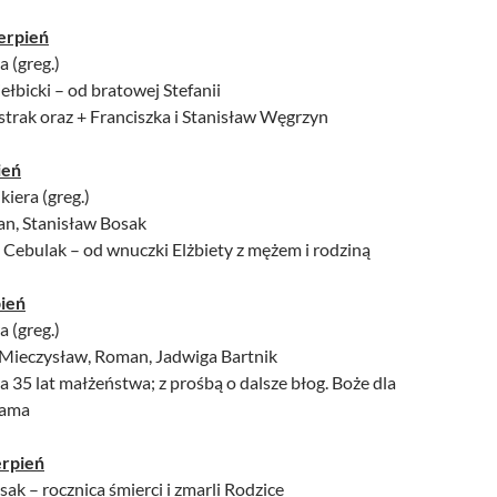
erpień
a (greg.)
iełbicki – od bratowej Stefanii
strak oraz + Franciszka i Stanisław Węgrzyn
ień
kiera (greg.)
Jan, Stanisław Bosak
 Cebulak – od wnuczki Elżbiety z mężem i rodziną
pień
a (greg.)
 Mieczysław, Roman, Jadwiga Bartnik
a 35 lat małżeństwa; z prośbą o dalsze błog. Boże dla
dama
erpień
sak – rocznica śmierci i zmarli Rodzice