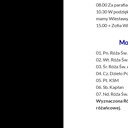
08.00 Za parafi
10.30 W podzięk
mamy Wiesławy, z
15.00 + Zofia Wi
Mo
01. Pn. Róża Św
02. Wt. Róża Św
03. Śr. Róża Św.
04. Cz. Dzieło 
05. Pt. KSM
06. Sb. Kapłan
07. Nd. Róża Św
Wyznaczona Róż
różańcowej.