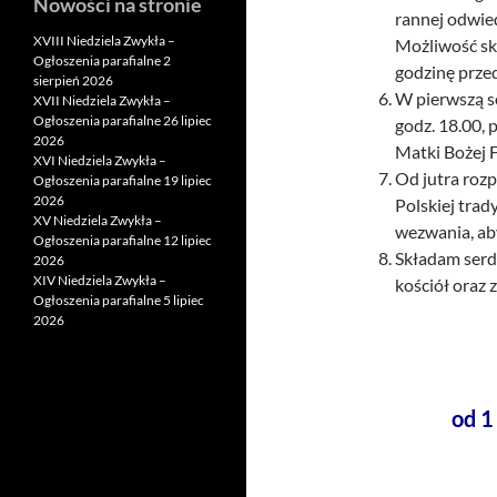
Nowości na stronie
rannej odwie
XVIII Niedziela Zwykła –
Możliwość sk
Ogłoszenia parafialne 2
godzinę prze
sierpień 2026
W pierwszą s
XVII Niedziela Zwykła –
Ogłoszenia parafialne 26 lipiec
godz. 18.00, 
2026
Matki Bożej F
XVI Niedziela Zwykła –
Od jutra rozp
Ogłoszenia parafialne 19 lipiec
2026
Polskiej trad
XV Niedziela Zwykła –
wezwania, ab
Ogłoszenia parafialne 12 lipiec
Składam serde
2026
XIV Niedziela Zwykła –
kościół oraz 
Ogłoszenia parafialne 5 lipiec
2026
od 1