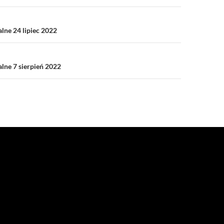
a
alne 24 lipiec 2022
alne 7 sierpień 2022