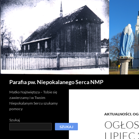
Szukaj
Parafia pw. Niepokalanego Serca NMP
Matko Najświętsza – Tobie się
zawierzamy i w Twoim
Niepokalanym Sercu szukamy
pomocy
AKTUALNOŚCI
,
OG
Szukaj
OGŁOS
SZUKAJ
LIPIEC