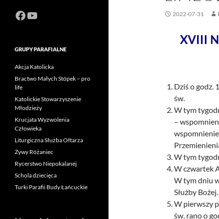
Facebook
https://www.youtube.com/channel
2022-07-31
XVIII 
GRUPY PARAFIALNE
Akcja Katolicka
Bractwo Małych Stópek – pro
Dziś o godz.
life
św.
Katolickie Stowarzyszenie
Młodzieży
W tym tygodn
Krucjata Wyzwolenia
– wspomnienie
Człowieka
wspomnienie 
Liturgiczna Służba Ołtarza
Przemienieni
Żywy Różaniec
W tym tygodni
Rycerstwo Niepokalanej
W czwartek A
Schola dziecięca
W tym dniu w
Turki Parafii Budy Łańcuckie
Służby Bożej.
W pierwszy p
św. rano o go