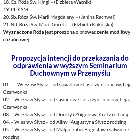
18. Cz. Róża Św. Kingi – (Elżbieta Wacnik)
19. Pt. KSM
20. Sb. Róża Św. Marii Magdaleny – (Janina Rachwał)
21. Nd. Róża Św. Marii Goretti – (Elżbieta Kukulska)
Wyznaczona Róża jest proszona o prowadzenie modlitwy
różańcowej.
Propozycja intencji do przekazania do
odprawienia w wyższym Seminarium
Duchownym w Przemyślu
01. + Wiesław Słysz – od sąsiadów z Laszczyn: Jońców, Leja,
Czerwonka
02. + Wiesław Słysz – od sąsiadów z Laszczyn: Jońców, Leja,
Czerwonka
03. + Wiesław Słysz – od Doroty i Zbigniewa Król z rodziną
04. + Wiesław Słysz – od Aliny i Augustyna Słysz z rodziną
05. + Wiesław Słysz – od Małgorzaty i Bogusława salwach z
rodziną