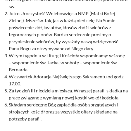
św.
Jutro Uroczystość Wniebowzięcia NMP (Matki Bożej
Zielnej). Msze św. tak, jak w każdą niedzielę. Na Sumie
poświecenie ziół, kwiatów, kłosów zbóż i wieńców z
tegorocznych plonów. Bardzo serdecznie prosimy o
przyniesienie wieńców, by wyrażały naszą wdzięczność
Panu Bogu za otrzymywane od Niego dary.
W tym tygodniu w Liturgii Kościoła wspominamy: w środę
– wspomnienie św. Jacka; w sobotę – wspomnienie św.
Bernarda.
W czwartek Adoracja Najświętszego Sakramentu od godz.
17.00.
Za tydzień III niedziela miesiąca. W naszej parafii składka na
prace związane z wymianą nowej kostki wokół kościoła.
Składam serdeczne Bóg zapłać dla osób sprzątających i
strojących kościół oraz za wszystkie ofiary składane na
potrzeby parafii.