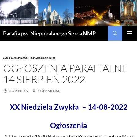
Szukaj
Parafia pw. Niepokalanego Serca NMP
PRZEJDŹ
MENU
DO
GŁÓWN
TREŚCI
AKTUALNOŚCI
,
OGŁOSZENIA
OGŁOSZENIA PARAFIALNE
14 SIERPIEŃ 2022
2022-08-15
PIOTR MIARA
XX Niedziela Zwykła – 14-08-2022
Ogłoszenia
Dziś o godz. 15.00 Nabożeństwo Różańcowe, a potem Msza