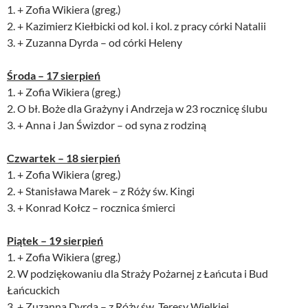
1. + Zofia Wikiera (greg.)
2. + Kazimierz Kiełbicki od kol. i kol. z pracy córki Natalii
3. + Zuzanna Dyrda – od córki Heleny
Środa – 17 sierpień
1. + Zofia Wikiera (greg.)
2. O bł. Boże dla Grażyny i Andrzeja w 23 rocznicę ślubu
3. + Anna i Jan Świzdor – od syna z rodziną
Czwartek – 18 sierpień
1. + Zofia Wikiera (greg.)
2. + Stanisława Marek – z Róży św. Kingi
3. + Konrad Kołcz – rocznica śmierci
Piątek – 19 sierpień
1. + Zofia Wikiera (greg.)
2. W podziękowaniu dla Straży Pożarnej z Łańcuta i Bud
Łańcuckich
3. + Zuzanna Dyrda – z Róży św. Teresy Wielkiej