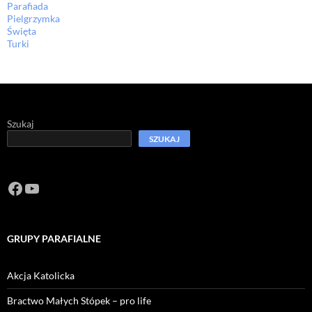
Parafiada
Pielgrzymka
Święta
Turki
Szukaj
SZUKAJ
Facebook
https://www.youtube.com/channel/U
GRUPY PARAFIALNE
Akcja Katolicka
Bractwo Małych Stópek – pro life