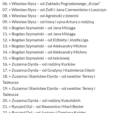
06. + Wiesław Słysz – od Zakładu Pogrzebowego „Krzan”
07. + Wiesław Słysz – od Zofii i Jana Czerwonków z Laszczyn
08. + Wiesław Słysz – od Agnieszki z dziećmi
09. + Wiesław Słysz – od Ireny i syna Artura z rodziną
10. + Bogdan Szymański – od Jana Misiąga
11. + Bogdan Szymański – od Jana Misiąga
12. + Bogdan Szymański – od Elżbiety i Józefa Liga
13. + Bogdan Szymański – od Aleksandry Michno
14. + Bogdan Szymański – od Aleksandry Michno
15. + Bogdan Szymański – od teściowej
16. + Zuzanna Dyrda – od rodziny Kurków
17. + Zuzanna Dyrda – od Grażyny i Kazimierza Olech
18. + Zuzanna i Stanisław Dyrda – od swatów: Teresy i
Tadeusza
19. + Zuzanna i Stanisław Dyrda – od swatów: Teresy i
Tadeusza
20. + Zuzanna Dyrda – od rodziny Kukulskich
21. + Ryszard Dyl – od Sławomira i Marii Bester
22. + Ryszard Dyl – od Justyny i Damiana Kojder