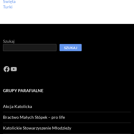
Święta
Turki
Szukaj
SZUKAJ
Facebook
https://www.youtube.com/channel/U
GRUPY PARAFIALNE
Akcja Katolicka
Bractwo Małych Stópek – pro life
Katolickie Stowarzyszenie Młodzieży