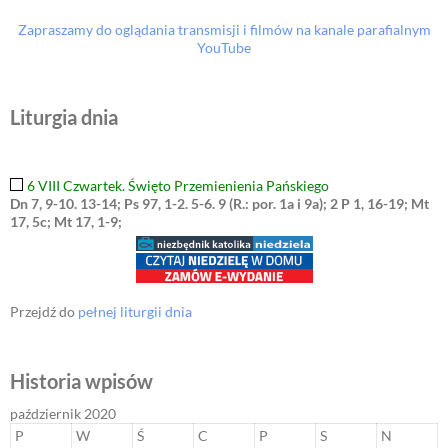
Zapraszamy do oglądania transmisji i filmów na kanale parafialnym
YouTube
Liturgia dnia
6 VIII Czwartek. Święto Przemienienia Pańskiego
Dn 7, 9-10. 13-14; Ps 97, 1-2. 5-6. 9 (R.: por. 1a i 9a); 2 P 1, 16-19; Mt
17, 5c; Mt 17, 1-9;
Przejdź do
pełnej liturgii dnia
Historia wpisów
październik 2020
P
W
Ś
C
P
S
N