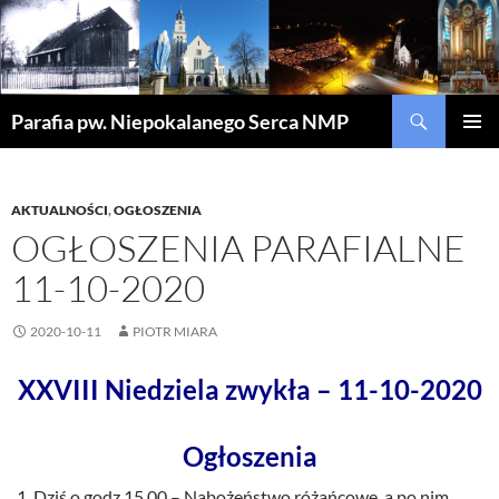
Szukaj
Parafia pw. Niepokalanego Serca NMP
PRZEJDŹ
MENU
DO
GŁÓWN
TREŚCI
AKTUALNOŚCI
,
OGŁOSZENIA
OGŁOSZENIA PARAFIALNE
11-10-2020
2020-10-11
PIOTR MIARA
XXVIII Niedziela zwykła – 11-10-2020
Ogłoszenia
Dziś o godz.15.00 – Nabożeństwo różańcowe, a po nim,