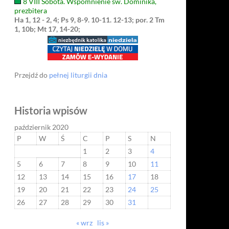
8 VIII Sobota. Wspomnienie św. Dominika,
prezbitera
Ha 1, 12 - 2, 4; Ps 9, 8-9. 10-11. 12-13; por. 2 Tm
1, 10b; Mt 17, 14-20;
Przejdź do
pełnej liturgii dnia
Historia wpisów
październik 2020
P
W
Ś
C
P
S
N
1
2
3
4
5
6
7
8
9
10
11
12
13
14
15
16
17
18
19
20
21
22
23
24
25
26
27
28
29
30
31
« wrz
lis »