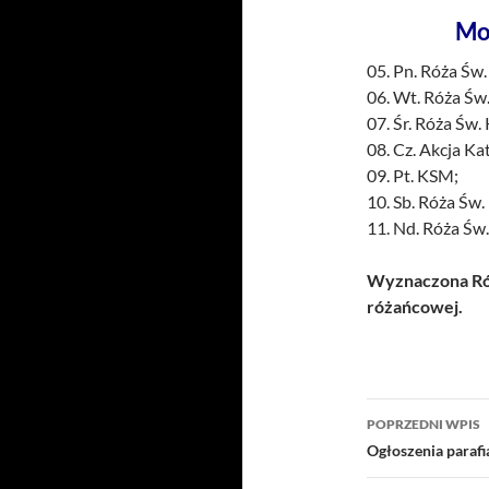
Mo
05. Pn. Róża Św.
06. Wt. Róża Św
07. Śr. Róża Św.
08. Cz. Akcja Ka
09. Pt. KSM;
10. Sb. Róża Św.
11. Nd. Róża Św
Wyznaczona Róż
różańcowej.
Nawigacj
POPRZEDNI WPIS
wpisu
Ogłoszenia paraf