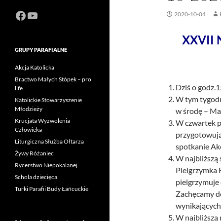
Facebook
https://www.youtube.com/channel
2020-10-04
XXVII 
GRUPY PARAFIALNE
Akcja Katolicka
Bractwo Małych Stópek – pro
Dziś o godz.
life
W tym tygodn
Katolickie Stowarzyszenie
Młodzieży
w środę – Ma
Krucjata Wyzwolenia
W czwartek po
Człowieka
przygotowują
Liturgiczna Służba Ołtarza
spotkanie Akcj
Żywy Różaniec
W najbliższą 
Rycerstwo Niepokalanej
Pielgrzymka 
Schola dziecięca
pielgrzymuje
Turki Parafii Budy Łańcuckie
Zachęcamy do
wynikających
W najbliższą 