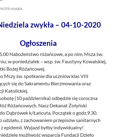
/UCeN8ciSo_a79igwmwNXx2qw
PIOTR MIARA
Niedziela zwykła – 04-10-2020
Ogłoszenia
15.00 Nabożeństwo różańcowe, a po nim, Msza św.
iu; w poniedziałek – wsp. św. Faustyny Kowalskiej,
tki Bożej Różańcowej.
 Mszy św. spotkanie dla uczniów klas VIII
cych się do Sakramentu Bierzmowania oraz
i Katolickiej.
sobotę (10 października) odbędzie się coroczna
Róż Różańcowych. Nasz Dekanat Żołyński
 do Dąbrówek k/Łańcuta. Początek o godz.9.30.
 udziału, z zachowaniem przepisów sanitarnych
 z epidemii. Wyjazd byłby indywidualny!
niedzielę możliwość wsparcia Fundacji Dzieło