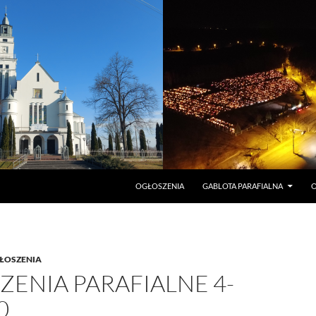
PRZEJDŹ DO TREŚCI
OGŁOSZENIA
GABLOTA PARAFIALNA
O
ŁOSZENIA
ENIA PARAFIALNE 4-
0