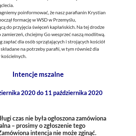
clecia.
ragniemy poinformować, że nasz parafianin Krystian
oczął formację w WSD w Przemyślu,
ą do przyjęcia święceń kapłańskich. Na tej drodze
go zamierzeń, chciejmy Go wesprzeć naszą modlitwą.
 zapłać dla osób sprzątających i strojących kościół
y składane na potrzeby parafii, w tym również dla
kościelnych.
Intencje mszalne
ziernika 2020 do 11 października 2020
ługi czas nie była ogłoszona zamówiona
alna – prosimy o zgłoszenie tego
Zamówiona intencja nie może zginąć.