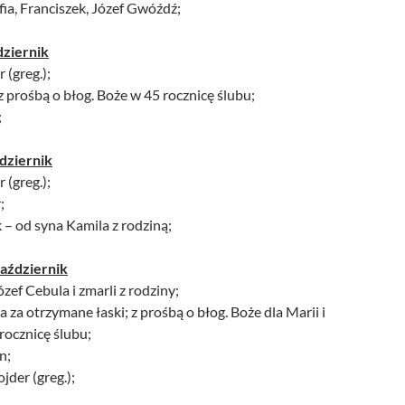
ofia, Franciszek, Józef Gwóźdź;
dziernik
 (greg.);
z prośbą o błog. Boże w 45 rocznicę ślubu;
;
dziernik
 (greg.);
;
 – od syna Kamila z rodziną;
październik
ózef Cebula i zmarli z rodziny;
 za otrzymane łaski; z prośbą o błog. Boże dla Marii i
rocznicę ślubu;
n;
jder (greg.);