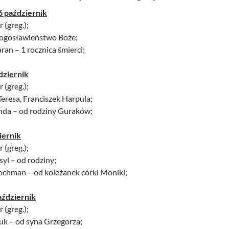
6 październik
 (greg.);
błogosławieństwo Boże;
aran – 1 rocznica śmierci;
dziernik
 (greg.);
Teresa, Franciszek Harpula;
anda – od rodziny Guraków;
iernik
 (greg.);
yl – od rodziny;
Kochman – od koleżanek córki Moniki;
aździernik
 (greg.);
uk – od syna Grzegorza;