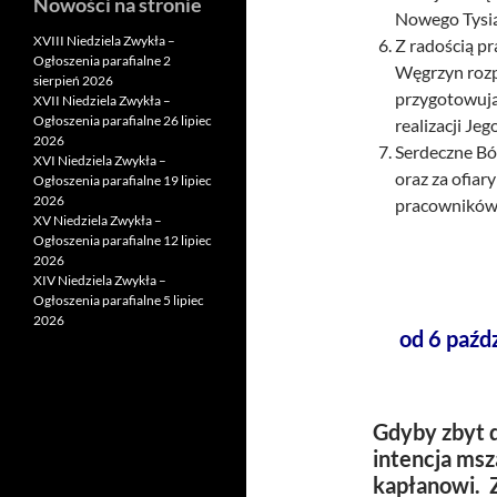
Nowości na stronie
Nowego Tysią
XVIII Niedziela Zwykła –
Z radością p
Ogłoszenia parafialne 2
Węgrzyn rozp
sierpień 2026
przygotowując
XVII Niedziela Zwykła –
Ogłoszenia parafialne 26 lipiec
realizacji Je
2026
Serdeczne Bóg
XVI Niedziela Zwykła –
oraz za ofiar
Ogłoszenia parafialne 19 lipiec
2026
pracowników 
XV Niedziela Zwykła –
Ogłoszenia parafialne 12 lipiec
2026
XIV Niedziela Zwykła –
Ogłoszenia parafialne 5 lipiec
2026
od 6 paźd
Gdyby zbyt d
intencja msz
kapłanowi. 