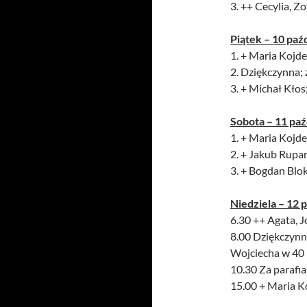
3. ++ Cecylia, Z
Piątek – 10 paź
1. + Maria Kojder
2. Dziękczynna; 
3. + Michał Kłos
Sobota – 11 paź
1. + Maria Kojder
2. + Jakub Rupar
3. + Bogdan Blok
Niedziela – 12 
6.30 ++ Agata, J
8.00 Dziękczynna
Wojciecha w 40 
10.30 Za parafia
15.00 + Maria Ko