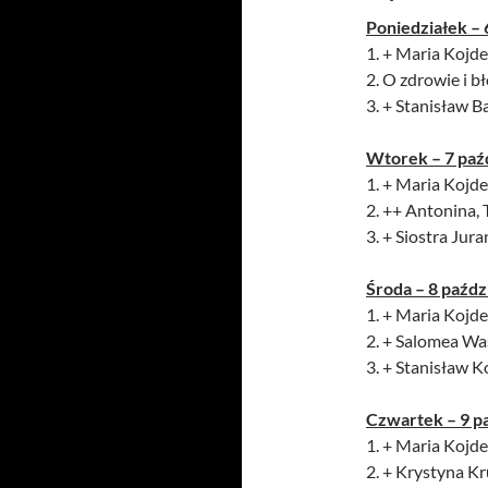
Poniedziałek – 
1. + Maria Kojder
2. O zdrowie i 
3. + Stanisław B
Wtorek – 7 paź
1. + Maria Kojder
2. ++ Antonina, 
3. + Siostra Jur
Środa – 8 paźdz
1. + Maria Kojder
2. + Salomea Was
3. + Stanisław 
Czwartek – 9 p
1. + Maria Kojder
2. + Krystyna Kr