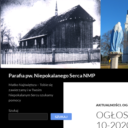
Szukaj
Parafia pw. Niepokalanego Serca NMP
Matko Najświętsza – Tobie się
zawierzamy i w Twoim
Niepokalanym Sercu szukamy
pomocy
AKTUALNOŚCI
,
OG
Szukaj
OGŁOSZ
SZUKAJ
10-202