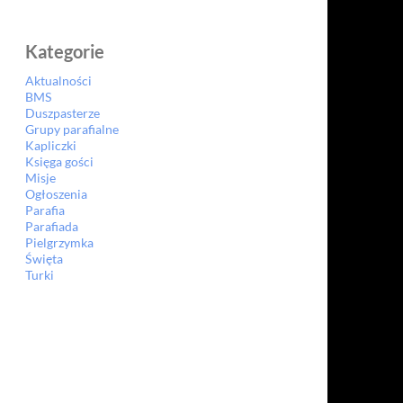
Kategorie
Aktualności
BMS
Duszpasterze
Grupy parafialne
Kapliczki
Księga gości
Misje
Ogłoszenia
Parafia
Parafiada
Pielgrzymka
Święta
Turki