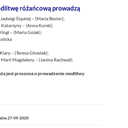
dlitwę różańcową prowadzą
 Jadwigi Śląskiej – (Maria Bester);
. Katarzyny – (Anna Kurek);
 Kingi – (Maria Golak);
tolicka
 Klary – (Teresa Głowiak);
. Marii Magdaleny – (Janina Rachwał);
a jest proszona o prowadzenie modlitwy
a
ialne 27-09-2020