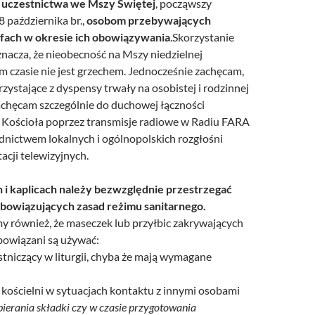
 uczestnictwa we Mszy Świętej
, począwszy
8 października br.,
osobom przebywających
efach w okresie ich obowiązywania
.Skorzystanie
nacza, że nieobecność na Mszy niedzielnej
 czasie nie jest grzechem. Jednocześnie zachęcam,
zystające z dyspensy trwały na osobistej i rodzinnej
achęcam szczególnie do duchowej łączności
 Kościoła poprzez transmisje radiowe w Radiu FARA
dnictwem lokalnych i ogólnopolskich rozgłośni
tacji telewizyjnych.
 i kaplicach należy bezwzględnie przestrzegać
bowiązujących zasad reżimu sanitarnego.
 również, że maseczek lub przyłbic zakrywających
obowiązani są używać:
stniczący w liturgii, chyba że mają wymagane
 kościelni w sytuacjach kontaktu z innymi osobami
bierania składki czy w czasie przygotowania