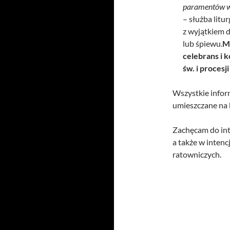
paramentów w 
– służba litur
z wyjątkiem d
lub śpiewu.
M
celebrans i 
św. i procesj
Wszystkie infor
umieszczane na 
Zachęcam do int
a także w inten
ratowniczych.