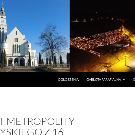
PRZEJDŹ DO TREŚCI
OGŁOSZENIA
GABLOTA PARAFIALNA
O
T METROPOLITY
YSKIEGO Z 16