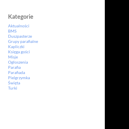
Kategorie
Aktualności
BMS
Duszpasterze
Grupy parafialne
Kapliczki
Księga gości
Misje
Ogłoszenia
Parafia
Parafiada
Pielgrzymka
Święta
Turki