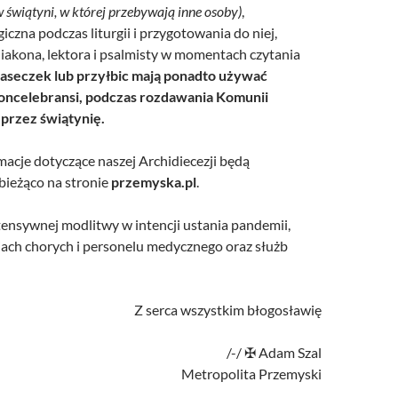
świątyni, w której przebywają inne osoby)
,
giczna podczas liturgii i przygotowania do niej,
iakona, lektora i psalmisty w momentach czytania
aseczek lub przyłbic mają ponadto używać
koncelebransi, podczas rozdawania Komunii
i przez świątynię.
macje dotyczące naszej Archidiecezji będą
bieżąco na stronie
przemyska.pl
.
ensywnej modlitwy w intencji ustania pandemii,
cjach chorych i personelu medycznego oraz służb
Z serca wszystkim błogosławię
/-/ ✠ Adam Szal
Metropolita Przemyski