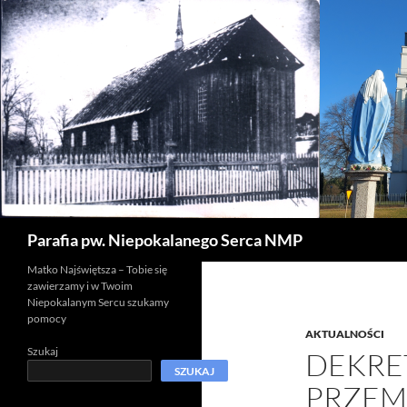
Szukaj
Parafia pw. Niepokalanego Serca NMP
Matko Najświętsza – Tobie się
zawierzamy i w Twoim
Niepokalanym Sercu szukamy
pomocy
AKTUALNOŚCI
Szukaj
DEKRE
SZUKAJ
PRZEM