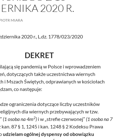
ERNIKA 2020 R.
/UCeN8ciSo_a79igwmwNXx2qw
PIOTR MIARA
dziernika 2020 r., L.dz. 1778/023/2020
DEKRET
ilającą się pandemią w Polsce i wprowadzeniem
ń, dotyczących także uczestnictwa wiernych
 i Mszach Świętych, odprawianych w kościołach
ządzam, co następuje:
dze ograniczenia dotyczące liczby uczestników
eligijnych dla wiernych przebywających w tzw.
2
j”
(1 osoba na 4m
)
i w „strefie czerwonej”
(1 osoba na 7
z kan. 87 § 1, 1245 i kan. 1248 § 2 Kodeksu Prawa
go
udzielam ogólnej dyspensy od obowiązku