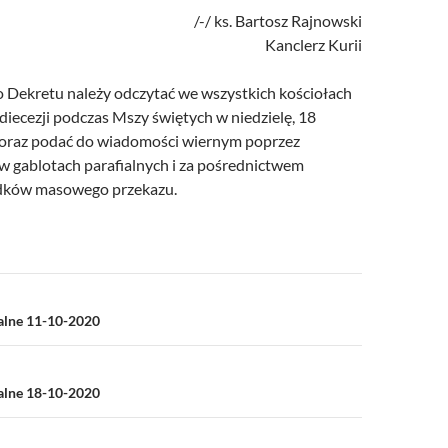
/-/ ks. Bartosz Rajnowski
Kanclerz Kurii
go Dekretu należy odczytać we wszystkich kościołach
idiecezji podczas Mszy świętych w niedzielę, 18
. oraz podać do wiadomości wiernym poprzez
w gablotach parafialnych i za pośrednictwem
dków masowego przekazu.
a
ialne 11-10-2020
ialne 18-10-2020