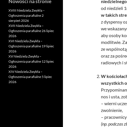
Nowości na stronie
niedzielnego
od niedzieli 1
XVIII Niedziela Zwykła –
w takich str
Ogłoszenia parafialne 2
sierpień 2026
z dyspensy oz
XVII Niedziela Zwykła –
we wskazanym
Ogłoszenia parafialne 26 lipiec
aby osoby kor
2026
XVI Niedziela Zwykła –
modlitwie. Z
Ogłoszenia parafialne 19 lipiec
ze wspólnotą
2026
oraz za pośre
XV Niedziela Zwykła –
Ogłoszenia parafialne 12 lipiec
radiowych i s
2026
XIV Niedziela Zwykła –
W kościołach
Ogłoszenia parafialne 5 lipiec
2026
wszystkich o
Przypominamy
nos i usta, z
– wierni ucze
zwolnienie,
– pracownicy
(np. podczas z