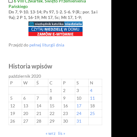
6 VIII Czwartek. Święto Przemienienia
Pańskiego
Dn 7, 9-10. 13-14; Ps 97, 1-2. 5-6. 9 (R.: por. 1a i
9a); 2 P 1, 16-19; Mt 17, 5c; Mt 17, 1-9;
Przejdź do
pełnej liturgii dnia
Historia wpisów
październik 2020
P
W
Ś
C
P
S
N
1
2
3
4
5
6
7
8
9
10
11
12
13
14
15
16
17
18
19
20
21
22
23
24
25
26
27
28
29
30
31
« wrz
lis »