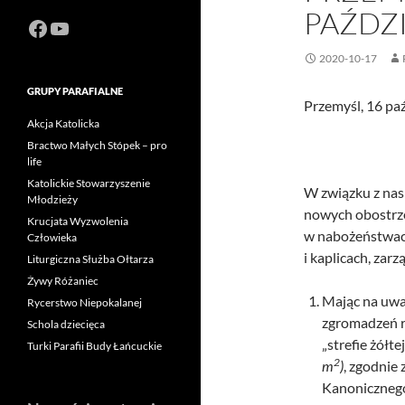
PAŹDZI
Facebook
https://www.youtube.com/channel
2020-10-17
GRUPY PARAFIALNE
Przemyśl, 16 paź
Akcja Katolicka
Bractwo Małych Stópek – pro
life
Katolickie Stowarzyszenie
W związku z nas
Młodzieży
nowych obostrze
Krucjata Wyzwolenia
w nabożeństwach
Człowieka
i kaplicach, zar
Liturgiczna Służba Ołtarza
Żywy Różaniec
Mając na uwa
Rycerstwo Niepokalanej
zgromadzeń r
Schola dziecięca
„strefie żółte
Turki Parafii Budy Łańcuckie
2
m
)
, zgodnie 
Kanoniczne