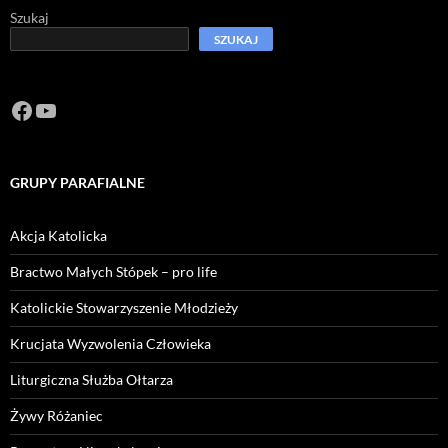
Szukaj
SZUKAJ
Facebook
https://www.youtube.com/channel/U
GRUPY PARAFIALNE
Akcja Katolicka
Bractwo Małych Stópek – pro life
Katolickie Stowarzyszenie Młodzieży
Krucjata Wyzwolenia Człowieka
Liturgiczna Służba Ołtarza
Żywy Różaniec