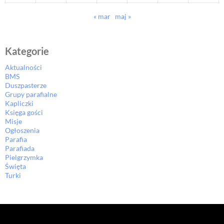
« mar
maj »
Kategorie
Aktualności
BMS
Duszpasterze
Grupy parafialne
Kapliczki
Księga gości
Misje
Ogłoszenia
Parafia
Parafiada
Pielgrzymka
Święta
Turki