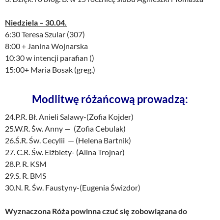
Niedziela – 30.04.
6:30 Teresa Szular (307)
8:00 + Janina Wojnarska
10:30 w intencji parafian ()
15:00+ Maria Bosak (greg.)
Modlitwę różańcową prowadzą:
24.P.R. Bł. Anieli Salawy-(Zofia Kojder)
25.W.R. Św. Anny — (Zofia Cebulak)
26.Ś.R. Św. Cecylii — (Helena Bartnik)
27. C.R. Św. Elżbiety- (Alina Trojnar)
28.P. R. KSM
29.S. R. BMS
30.N. R. Św. Faustyny-(Eugenia Świzdor)
Wyznaczona Róża powinna czuć się zobowiązana do