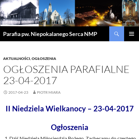
Szukaj
Parafia pw. Niepokalanego Serca NMP
PRZEJDŹ
MENU
DO
GŁÓWN
TREŚCI
AKTUALNOŚCI
,
OGŁOSZENIA
OGŁOSZENIA PARAFIALNE
23-04-2017
2017-04-23
PIOTR MIARA
II Niedziela Wielkanocy – 23-04-2017
Ogłoszenia
Dziś Niedziela Miłosierdzia Bożego. Zachęcamy do częstego