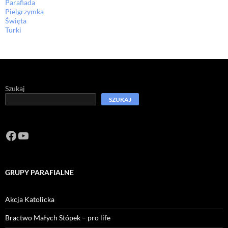
Parafiada
Pielgrzymka
Święta
Turki
Szukaj
SZUKAJ
Facebook
https://www.youtube.com/channel/U
GRUPY PARAFIALNE
Akcja Katolicka
Bractwo Małych Stópek – pro life