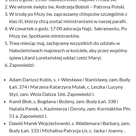
We wtorek święto św. Andrzeja Boboli – Patrona Polski.
W środę po Mszy św. zapraszamy chłopców szczególnie z
klas III, którzy chcą zostać ministrantami w naszej parafii.
W czwartek o godz. 17:00 adoracja Najś. Sakramentu. Po
Mszy św. Spotkanie ministrantów.
Trwa miesiąc maj, zachęcamy wszystkich do udziału w
Nabożeństwach majowych w kościele, aby przez wspólny
śpiew Litanii Loretańskiej oddać cześć Maryi.
Zapowiedzi:
Adam Dariusz Kubis, s. + Wiesława i Stanisławy, zam. Budy
Łań. 374 i Marzena Katarzyna Mulak, c. Leszka i Lucyny
Styś, zam. Wola Dalsza 166. Zapowiedzi I.
Kamil Blok, s. Bogdana i Bożeny, zam. Budy Łań. 338 i
Natalia Panek, c. Kazimierza i Doroty, zam. Korniaktów Płn.
51 a. Zapowiedzi I.
Dawid Marek Wojciechowski, s. Waldemara i Barbary, zam.
Budy Łań. 133 i Michalina Patrycja Lis, c. Jacka i Joanny ,