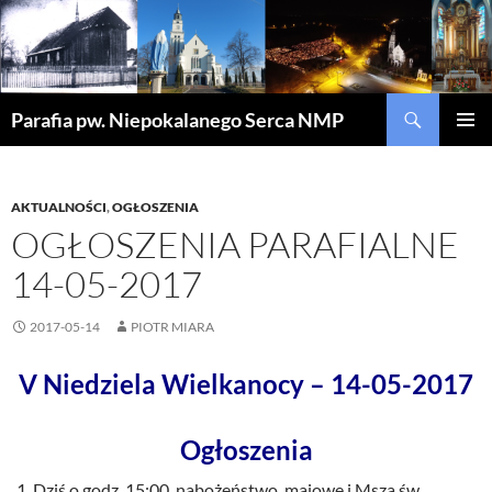
Szukaj
Parafia pw. Niepokalanego Serca NMP
PRZEJDŹ
MENU
DO
GŁÓWN
TREŚCI
AKTUALNOŚCI
,
OGŁOSZENIA
OGŁOSZENIA PARAFIALNE
14-05-2017
2017-05-14
PIOTR MIARA
V Niedziela Wielkanocy – 14-05-2017
Ogłoszenia
Dziś o godz. 15:00 nabożeństwo majowe i Msza św.