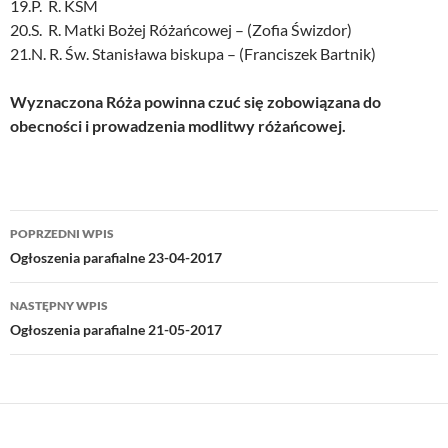
19.P. R. KSM
20.S. R. Matki Bożej Różańcowej – (Zofia Świzdor)
21.N. R. Św. Stanisława biskupa – (Franciszek Bartnik)
Wyznaczona Róża powinna czuć się zobowiązana do
obecności i prowadzenia modlitwy różańcowej.
Nawigacja
POPRZEDNI WPIS
wpisu
Ogłoszenia parafialne 23-04-2017
NASTĘPNY WPIS
Ogłoszenia parafialne 21-05-2017