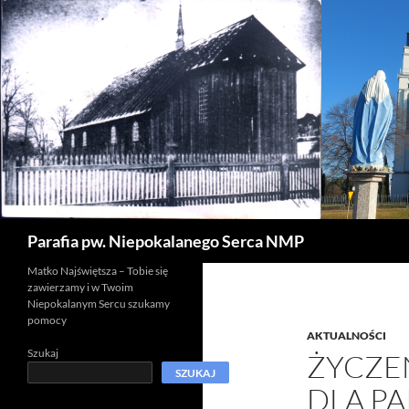
Szukaj
Parafia pw. Niepokalanego Serca NMP
Matko Najświętsza – Tobie się
zawierzamy i w Twoim
Niepokalanym Sercu szukamy
pomocy
AKTUALNOŚCI
Szukaj
ŻYCZE
SZUKAJ
DLA P