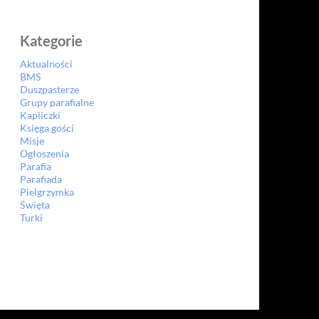
Kategorie
Aktualności
BMS
Duszpasterze
Grupy parafialne
Kapliczki
Księga gości
Misje
Ogłoszenia
Parafia
Parafiada
Pielgrzymka
Święta
Turki