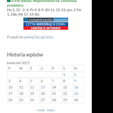
8 VIII Sobota. Wspomnienie św. Dominika,
prezbitera
Ha 1, 12 - 2, 4; Ps 9, 8-9. 10-11. 12-13; por. 2 Tm
1, 10b; Mt 17, 14-20;
Przejdź do
pełnej liturgii dnia
Historia wpisów
kwiecień 2017
P
W
Ś
C
P
S
N
1
2
3
4
5
6
7
8
9
10
11
12
13
14
15
16
17
18
19
20
21
22
23
24
25
26
27
28
29
30
« mar
maj »