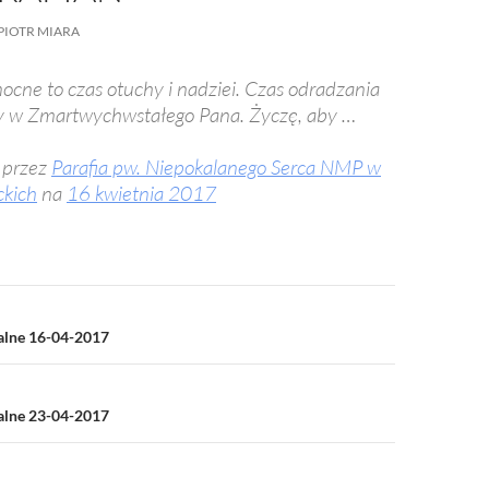
/UCeN8ciSo_a79igwmwNXx2qw
PIOTR MIARA
ocne to czas otuchy i nadziei. Czas odradzania
ry w Zmartwychwstałego Pana. Życzę, aby …
 przez
Parafia pw. Niepokalanego Serca NMP w
kich
na
16 kwietnia 2017
a
ialne 16-04-2017
ialne 23-04-2017