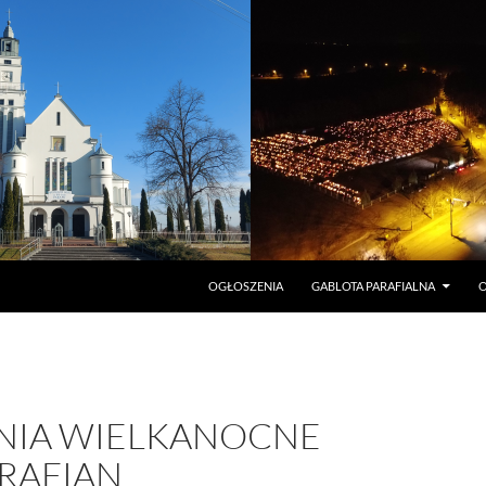
PRZEJDŹ DO TREŚCI
OGŁOSZENIA
GABLOTA PARAFIALNA
O
NIA WIELKANOCNE
ARAFIAN