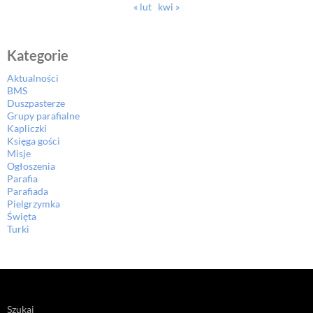
« lut
kwi »
Kategorie
Aktualności
BMS
Duszpasterze
Grupy parafialne
Kapliczki
Księga gości
Misje
Ogłoszenia
Parafia
Parafiada
Pielgrzymka
Święta
Turki
Szukaj