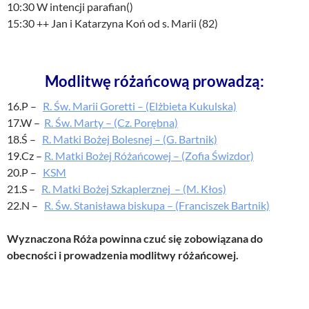
10:30 W intencji parafian()
15:30 ++ Jan i Katarzyna Koń od s. Marii (82)
Modlitwę różańcową prowadzą:
16.P –
R. Św. Marii Goretti – (Elżbieta Kukulska)
17.W –
R. Św. Marty – (Cz. Porębna)
18.Ś –
R. Matki Bożej Bolesnej – (G. Bartnik)
19.Cz –
R. Matki Bożej Różańcowej – (Zofia Świzdor)
20.P –
KSM
21.S –
R. Matki Bożej Szkaplerznej – (M. Kłos)
22.N –
R. Św. Stanisława biskupa – (Franciszek Bartnik)
Wyznaczona Róża powinna czuć się zobowiązana do
obecności i prowadzenia modlitwy różańcowej.