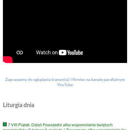
Zapraszamy do oglądania transmisji i filmów na kanale parafialnym
YouTube
Liturgia dnia
7 VIII Piątek. Dzień Powszedni albo wspomnienie świętych
męczenników Sykstusa II, papieża, i Towarzyszy albo wspomnienie św.