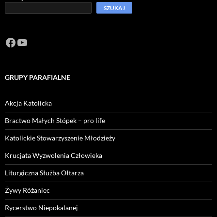
SZUKAJ
Facebook
https://www.youtube.com/channel/U
GRUPY PARAFIALNE
Akcja Katolicka
Bractwo Małych Stópek – pro life
Katolickie Stowarzyszenie Młodzieży
Krucjata Wyzwolenia Człowieka
Liturgiczna Służba Ołtarza
Żywy Różaniec
Rycerstwo Niepokalanej