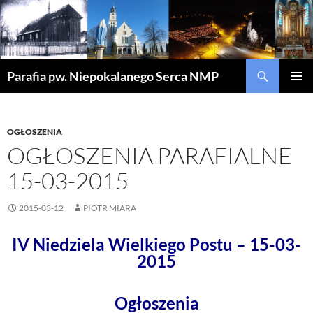
Szukaj
Parafia pw. Niepokalanego Serca NMP
PRZEJDŹ
MENU
DO
GŁÓWN
TREŚCI
OGŁOSZENIA
OGŁOSZENIA PARAFIALNE
15-03-2015
2015-03-12
PIOTR MIARA
IV Niedziela Wielkiego Postu – 15-03-
2015
Ogłoszenia