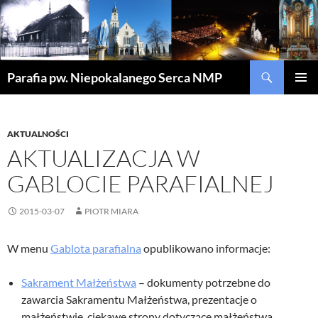
Szukaj
Parafia pw. Niepokalanego Serca NMP
PRZEJDŹ
MENU
DO
GŁÓWN
TREŚCI
AKTUALNOŚCI
AKTUALIZACJA W
GABLOCIE PARAFIALNEJ
2015-03-07
PIOTR MIARA
W menu
Gablota parafialna
opublikowano informacje:
Sakrament Małżeństwa
– dokumenty potrzebne do
zawarcia Sakramentu Małżeństwa, prezentacje o
małżeństwie, ciekawe strony dotyczące małżeństwa,