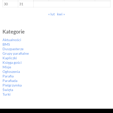
30
31
« lut
kwi »
Kategorie
Aktualności
BMS
Duszpasterze
Grupy parafialne
Kapliczki
Księga gości
Misje
Ogłoszenia
Parafia
Parafiada
Pielgrzymka
Święta
Turki