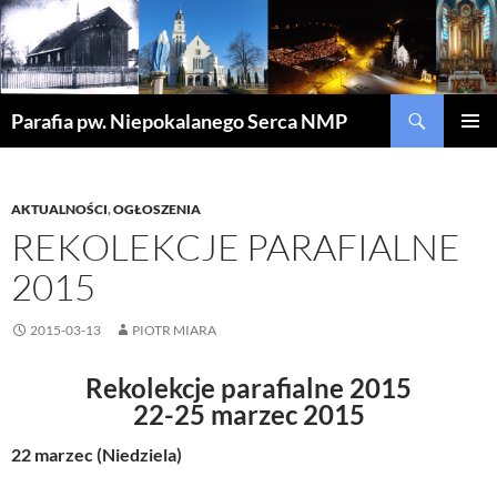
Szukaj
Parafia pw. Niepokalanego Serca NMP
PRZEJDŹ
MENU
DO
GŁÓWN
TREŚCI
AKTUALNOŚCI
,
OGŁOSZENIA
REKOLEKCJE PARAFIALNE
2015
2015-03-13
PIOTR MIARA
Rekolekcje parafialne 2015
22-25 marzec 2015
22 marzec (Niedziela)