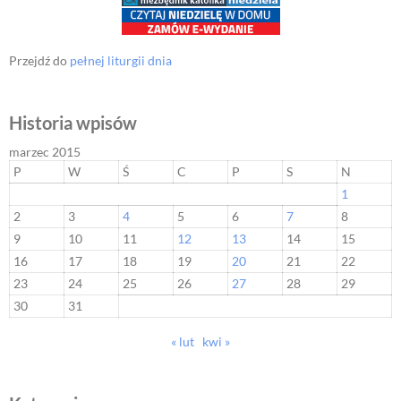
Przejdź do
pełnej liturgii dnia
Historia wpisów
marzec 2015
P
W
Ś
C
P
S
N
1
2
3
4
5
6
7
8
9
10
11
12
13
14
15
16
17
18
19
20
21
22
23
24
25
26
27
28
29
30
31
« lut
kwi »