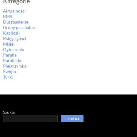
Kategorie
Aktualności
BMS
Duszpasterze
Grupy parafialne
Kapliczki
Księga gości
Misje
Ogłoszenia
Parafia
Parafiada
Pielgrzymka
Święta
Turki
Szukaj
SZUKAJ