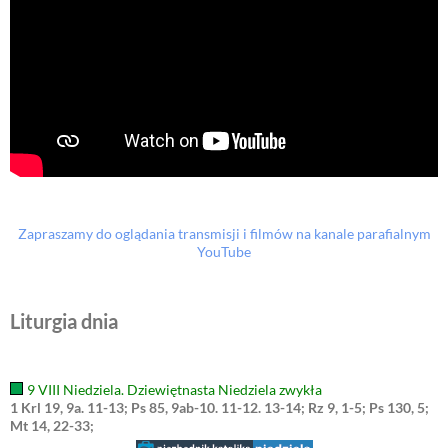
Zapraszamy do oglądania transmisji i filmów na kanale parafialnym
YouTube
Liturgia dnia
9 VIII Niedziela. Dziewiętnasta Niedziela zwykła
1 Krl 19, 9a. 11-13; Ps 85, 9ab-10. 11-12. 13-14; Rz 9, 1-5; Ps 130, 5;
Mt 14, 22-33;