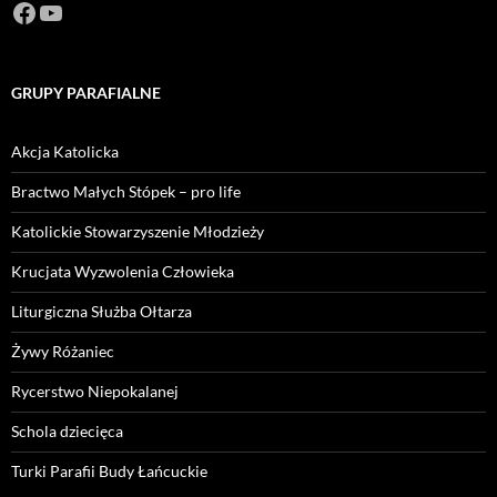
Facebook
https://www.youtube.com/channel/U
GRUPY PARAFIALNE
Akcja Katolicka
Bractwo Małych Stópek – pro life
Katolickie Stowarzyszenie Młodzieży
Krucjata Wyzwolenia Człowieka
Liturgiczna Służba Ołtarza
Żywy Różaniec
Rycerstwo Niepokalanej
Schola dziecięca
Turki Parafii Budy Łańcuckie