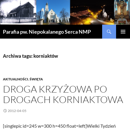
Szukaj
Parafia pw. Niepokalanego Serca NMP
PRZEJDŹ
MENU
DO
GŁÓWN
TREŚCI
Archiwa tagu: korniaktów
AKTUALNOŚCI
,
ŚWIĘTA
DROGA KRZYŻOWA PO
DROGACH KORNIAKTOWA
2012-04-05
[singlepic id=245 w=300 h=450 float=left]Wielki Tydzień