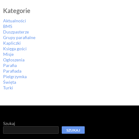
Kategorie
Aktualności
BMS
Duszpasterze
Grupy parafialne
Kapliczki
Księga gości
Misje
Ogłoszenia
Parafia
Parafiada
Pielgrzymka
Święta
Turki
Szukaj
SZUKAJ