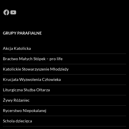
Facebook
https://www.youtube.com/channel/U
GRUPY PARAFIALNE
Akcja Katolicka
Bractwo Małych Stópek – pro life
Katolickie Stowarzyszenie Młodzieży
Krucjata Wyzwolenia Człowieka
Liturgiczna Służba Ołtarza
Żywy Różaniec
Rycerstwo Niepokalanej
Schola dziecięca