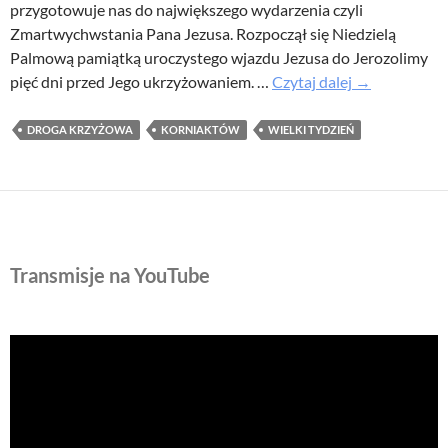
przygotowuje nas do największego wydarzenia czyli
Zmartwychwstania Pana Jezusa. Rozpoczął się Niedzielą
Palmową pamiątką uroczystego wjazdu Jezusa do Jerozolimy
Droga
pięć dni przed Jego ukrzyżowaniem. …
Czytaj dalej
→
Krzyżowa
po
DROGA KRZYŻOWA
KORNIAKTÓW
WIELKI TYDZIEŃ
drogach
Korniaktowa
Transmisje na YouTube