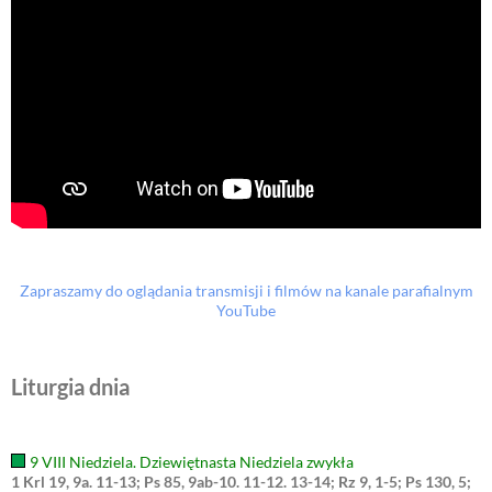
Zapraszamy do oglądania transmisji i filmów na kanale parafialnym
YouTube
Liturgia dnia
9 VIII Niedziela. Dziewiętnasta Niedziela zwykła
1 Krl 19, 9a. 11-13; Ps 85, 9ab-10. 11-12. 13-14; Rz 9, 1-5; Ps 130, 5;