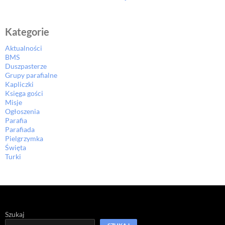
Kategorie
Aktualności
BMS
Duszpasterze
Grupy parafialne
Kapliczki
Księga gości
Misje
Ogłoszenia
Parafia
Parafiada
Pielgrzymka
Święta
Turki
Szukaj