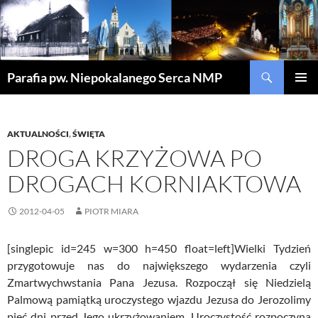
Szukaj
Parafia pw. Niepokalanego Serca NMP
PRZEJDŹ
MENU
DO
GŁÓWN
TREŚCI
AKTUALNOŚCI
,
ŚWIĘTA
DROGA KRZYŻOWA PO
DROGACH KORNIAKTOWA
2012-04-05
PIOTR MIARA
[singlepic id=245 w=300 h=450 float=left]Wielki Tydzień
przygotowuje nas do największego wydarzenia czyli
Zmartwychwstania Pana Jezusa. Rozpoczął się Niedzielą
Palmową pamiątką uroczystego wjazdu Jezusa do Jerozolimy
pięć dni przed Jego ukrzyżowaniem. Uroczystość rozpoczyna