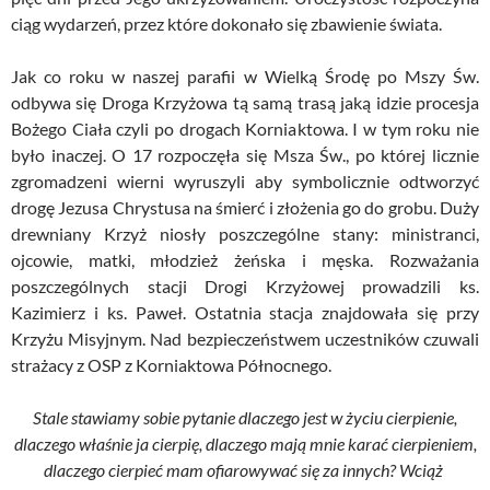
ciąg wydarzeń, przez które dokonało się zbawienie świata.
Jak co roku w naszej parafii w Wielką Środę po Mszy Św.
odbywa się Droga Krzyżowa tą samą trasą jaką idzie procesja
Bożego Ciała czyli po drogach Korniaktowa. I w tym roku nie
było inaczej. O 17 rozpoczęła się Msza Św., po której licznie
zgromadzeni wierni wyruszyli aby symbolicznie odtworzyć
drogę Jezusa Chrystusa na śmierć i złożenia go do grobu. Duży
drewniany Krzyż niosły poszczególne stany: ministranci,
ojcowie, matki, młodzież żeńska i męska. Rozważania
poszczególnych stacji Drogi Krzyżowej prowadzili ks.
Kazimierz i ks. Paweł. Ostatnia stacja znajdowała się przy
Krzyżu Misyjnym. Nad bezpieczeństwem uczestników czuwali
strażacy z OSP z Korniaktowa Północnego.
Stale stawiamy sobie pytanie dlaczego jest w życiu cierpienie,
dlaczego właśnie ja cierpię, dlaczego mają mnie karać cierpieniem,
dlaczego cierpieć mam ofiarowywać się za innych? Wciąż