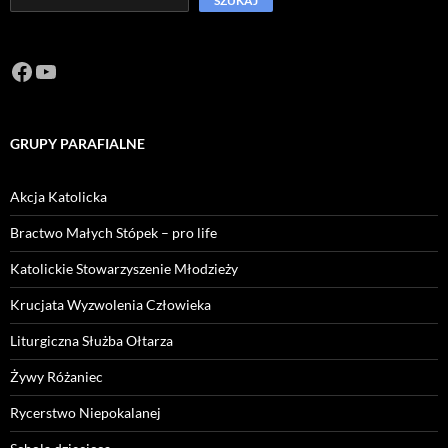
SZUKAJ
Facebook
https://www.youtube.com/channel/U
GRUPY PARAFIALNE
Akcja Katolicka
Bractwo Małych Stópek – pro life
Katolickie Stowarzyszenie Młodzieży
Krucjata Wyzwolenia Człowieka
Liturgiczna Służba Ołtarza
Żywy Różaniec
Rycerstwo Niepokalanej