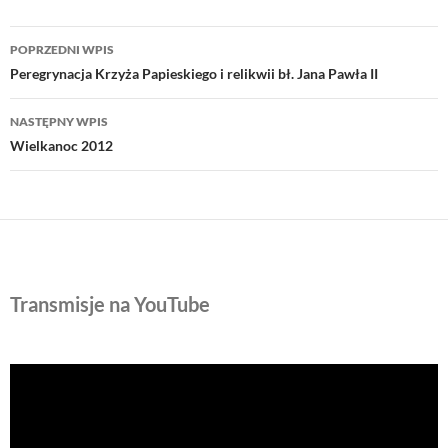
Nawigacja
POPRZEDNI WPIS
wpisu
Peregrynacja Krzyża Papieskiego i relikwii bł. Jana Pawła II
NASTĘPNY WPIS
Wielkanoc 2012
Transmisje na YouTube