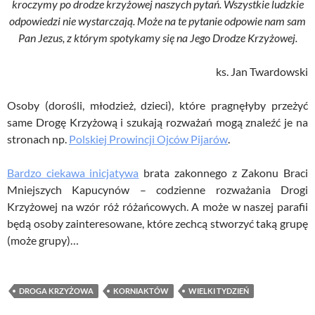
kroczymy po drodze krzyżowej naszych pytań. Wszystkie ludzkie
odpowiedzi nie wystarczają. Może na te pytanie odpowie nam sam
Pan Jezus, z którym spotykamy się na Jego Drodze Krzyżowej.
ks. Jan Twardowski
Osoby (dorośli, młodzież, dzieci), które pragnęłyby przeżyć
same Drogę Krzyżową i szukają rozważań mogą znaleźć je na
stronach np.
Polskiej Prowincji Ojców Pijarów
.
Bardzo ciekawa inicjatywa
brata zakonnego z Zakonu Braci
Mniejszych Kapucynów – codzienne rozważania Drogi
Krzyżowej na wzór róż różańcowych. A może w naszej parafii
będą osoby zainteresowane, które zechcą stworzyć taką grupę
(może grupy)…
DROGA KRZYŻOWA
KORNIAKTÓW
WIELKI TYDZIEŃ