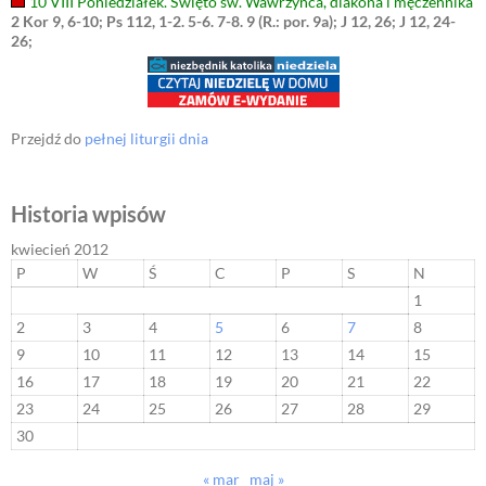
10 VIII Poniedziałek. Święto św. Wawrzyńca, diakona i męczennika
2 Kor 9, 6-10; Ps 112, 1-2. 5-6. 7-8. 9 (R.: por. 9a); J 12, 26; J 12, 24-
26;
Przejdź do
pełnej liturgii dnia
Historia wpisów
kwiecień 2012
P
W
Ś
C
P
S
N
1
2
3
4
5
6
7
8
9
10
11
12
13
14
15
16
17
18
19
20
21
22
23
24
25
26
27
28
29
30
« mar
maj »