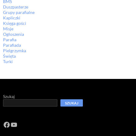
BMS
Duszpasterze
Grupy parafialne
Kapliczki
Księga gości
Misje
Ogłoszenia
Parafia
Parafiada
Pielgrzymka
Święta
Turki
Szukaj
SZUKAJ
Facebook
https://www.youtube.com/channel/U