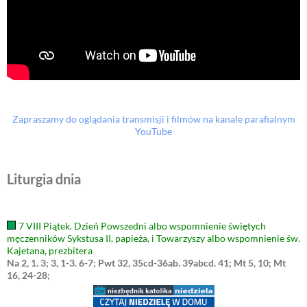
Zapraszamy do oglądania transmisji i filmów na kanale parafialnym
YouTube
Liturgia dnia
7 VIII Piątek. Dzień Powszedni albo wspomnienie świętych
męczenników Sykstusa II, papieża, i Towarzyszy albo wspomnienie św.
Kajetana, prezbitera
Na 2, 1. 3; 3, 1-3. 6-7; Pwt 32, 35cd-36ab. 39abcd. 41; Mt 5, 10; Mt
16, 24-28;