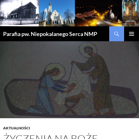
Szukaj
Parafia pw. Niepokalanego Serca NMP
PRZEJDŹ
MENU
DO
GŁÓWN
TREŚCI
AKTUALNOŚCI
ŻYCZENIA NA BOŻE