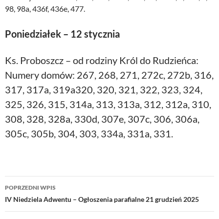
98, 98a, 436f, 436e, 477.
Poniedziałek – 12 stycznia
Ks. Proboszcz – od rodziny Król do Rudzieńca:
Numery domów: 267, 268, 271, 272c, 272b, 316,
317, 317a, 319a320, 320, 321, 322, 323, 324,
325, 326, 315, 314a, 313, 313a, 312, 312a, 310,
308, 328, 328a, 330d, 307e, 307c, 306, 306a,
305c, 305b, 304, 303, 334a, 331a, 331.
Nawigacja
POPRZEDNI WPIS
wpisu
IV Niedziela Adwentu – Ogłoszenia parafialne 21 grudzień 2025