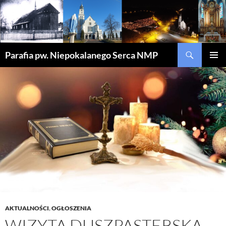
Szukaj
Parafia pw. Niepokalanego Serca NMP
PRZEJDŹ
MENU
DO
GŁÓWN
TREŚCI
AKTUALNOŚCI
,
OGŁOSZENIA
WIZYTA DUSZPASTERSKA