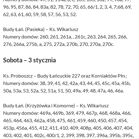
96, 95, 87, 86, 84, 83a, 82, 78, 72, 70, 65, 66/1, 2, 3, 4, 7;68, 69,
62, 63, 61, 60, 59, 58, 57, 56, 53, 52.
Budy Łań. (Pasieka) – Ks. Wikariusz
Numery domów: 260, 261, 261a, , 261c, 263, 264, 265, 266,
276, 266a, 275b, a, 275, 272a, 270b, 270, 270a, 270c.
Sobota – 3 stycznia
Ks. Proboszcz – Budy Łańcuckie 227 oraz Korniaktów Płn.:
Numery domów: 38, 39, 41, 42, 42a, 43, 44, 45, 45c, 45a, 45b,
50a, 53a, 53, 52a, 52, 51a, 51, 50, 49a, 49, 48, 47a, 46, 46a.
Budy Łań. (Krzyżówka i Komorne) – Ks. Wikariusz
Numery domów: 469a, 469b, 369, 479, 467p, 468, 468a, 466,
465, 464, 463, 462a, 458, 475, 461, 459, 460, 450, 457, 454,
453p, 456a, 455, 412, 411, 410, 409, 408p, 405, 406, 407, 404,
403, 402, 401, 402c, 400/1, 2, 399, 398, 397, 396a, 395b, 395c,