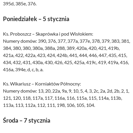
395d, 385e, 376.
Poniedziałek – 5 stycznia
Ks. Proboszcz – Skaprówka i pod Wisłokiem:
Numery domów: 390, 376, 377, 377a, 377e, 378, 379, 383, 381,
384, 380, 380, 380a, 388a, 288, 389, 420a, 420, 421, 419b,
421a, 422, 422a, 423, 424, 424b, 441, 444, 446, 447, 435, 415,
434, 432, 431, 430a, 430, 426, 425, 425a, 419c, 419, 419a, 416,
416a, 394e, d, c, b, a.
Ks. Wikariusz – Korniaktów Północny:
Numery domów: 13, 20, 22a, 9a, 9, 10, 5, 4, 3, 2c, 2a, 2d, 2b, 2, 1,
121, 120, 118, 117a, 117, 116a, 116, 115a, 115, 114a, 113b,
113a, 113, 112a, 112, 111, 198, 106, 105, 104.
Środa – 7 stycznia