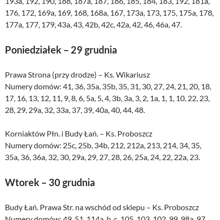
193a, 192, 190, 188, 187a, 187, 186, 185, 184, 183, 192, 181a,
176, 172, 169a, 169, 168, 168a, 167, 173a, 173, 175, 175a, 178,
177a, 177, 179, 43a, 43, 42b, 42c, 42a, 42, 46, 46a, 47.
Poniedziałek – 29 grudnia
Prawa Strona (przy drodze) – Ks. Wikariusz
Numery domów: 41, 36, 35a, 35b, 35, 31, 30, 27, 24, 21, 20, 18,
17, 16, 13, 12, 11, 9, 8, 6, 5a, 5, 4, 3b, 3a, 3, 2, 1a, 1, 1, 10, 22, 23,
28, 29, 29a, 32, 33a, 37, 39, 40a, 40, 44, 48.
Korniaktów Płn. i Budy Łań. – Ks. Proboszcz
Numery domów: 25c, 25b, 34b, 212, 212a, 213, 214, 34, 35,
35a, 36, 36a, 32, 30, 29a, 29, 27, 28, 26, 25a, 24, 22, 22a, 23.
Wtorek – 30 grudnia
Budy Łań. Prawa Str. na wschód od sklepu – Ks. Proboszcz
Numery domów: 49, 51, 114a, b, c, 105, 103, 102, 99, 98a, 97,