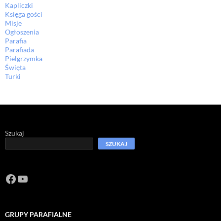
Kapliczki
Księga gości
Misje
Ogłoszenia
Parafia
Parafiada
Pielgrzymka
Święta
Turki
Szukaj
SZUKAJ
Facebook
https://www.youtube.com/channel/U
GRUPY PARAFIALNE