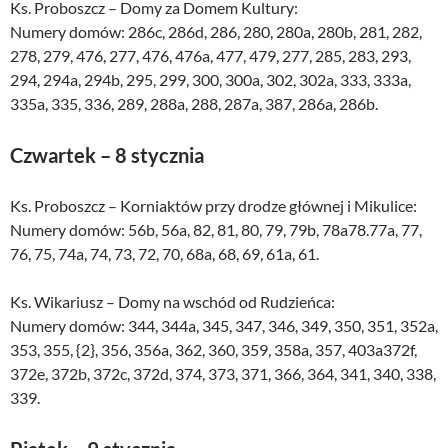
Ks. Proboszcz – Domy za Domem Kultury:
Numery domów: 286c, 286d, 286, 280, 280a, 280b, 281, 282,
278, 279, 476, 277, 476, 476a, 477, 479, 277, 285, 283, 293,
294, 294a, 294b, 295, 299, 300, 300a, 302, 302a, 333, 333a,
335a, 335, 336, 289, 288a, 288, 287a, 387, 286a, 286b.
Czwartek – 8 stycznia
Ks. Proboszcz – Korniaktów przy drodze głównej i Mikulice:
Numery domów: 56b, 56a, 82, 81, 80, 79, 79b, 78a78.77a, 77,
76, 75, 74a, 74, 73, 72, 70, 68a, 68, 69, 61a, 61.
Ks. Wikariusz – Domy na wschód od Rudzieńca:
Numery domów: 344, 344a, 345, 347, 346, 349, 350, 351, 352a,
353, 355, {2}, 356, 356a, 362, 360, 359, 358a, 357, 403a372f,
372e, 372b, 372c, 372d, 374, 373, 371, 366, 364, 341, 340, 338,
339.