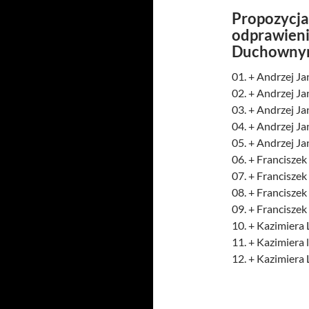
Propozycja 
odprawien
Duchownym
01. + Andrzej Ja
02. + Andrzej J
03. + Andrzej J
04. + Andrzej Ja
05. + Andrzej Ja
06. + Franciszek
07. + Franciszek
08. + Franciszek
09. + Franciszek
10. + Kazimiera 
11. + Kazimiera 
12. + Kazimiera L