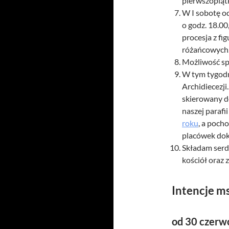
pierwszopiąt
W I sobotę o
o godz. 18.0
procesja z fi
różańcowych
Możliwość sp
W tym tygodn
Archidiecezji.
skierowany d
naszej parafi
roku
, a poch
placówek doko
Składam serde
kościół oraz 
Intencje m
od 30 czerw