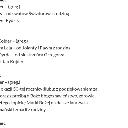
r – (greg.)
Lis – od swatów Świzdorów z rodziną
ózef Rydzik
ojder – (greg.)
a Leja – od Jolanty i Pawła z rodziną
Dyrda – od siostrzeńca Grzegorza
 i Jan Kojder
c
r – (greg.)
 okazji 50-tej rocznicy ślubu; z podziękowaniem za
 oraz z prośbą o Boże błogosławieństwo, zdrowie,
ego i opiekę Matki Bożej na dalsze lata życia
ański i zmarli z rodziny
piec