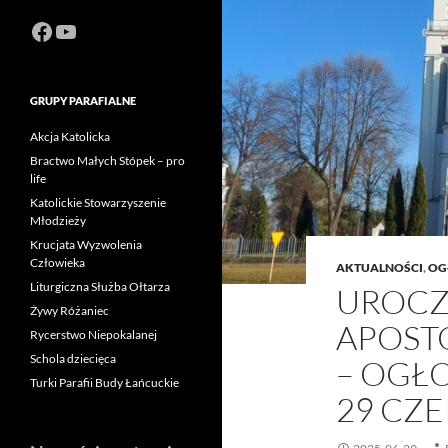
Facebook
https://www.youtube.com/channel
GRUPY PARAFIALNE
Akcja Katolicka
Bractwo Małych Stópek – pro
life
Katolickie Stowarzyszenie
Młodzieży
Krucjata Wyzwolenia
Człowieka
AKTUALNOŚCI
,
OG
Liturgiczna Służba Ołtarza
UROCZ
Żywy Różaniec
APOST
Rycerstwo Niepokalanej
Schola dziecięca
– OGŁ
Turki Parafii Budy Łańcuckie
29 CZE