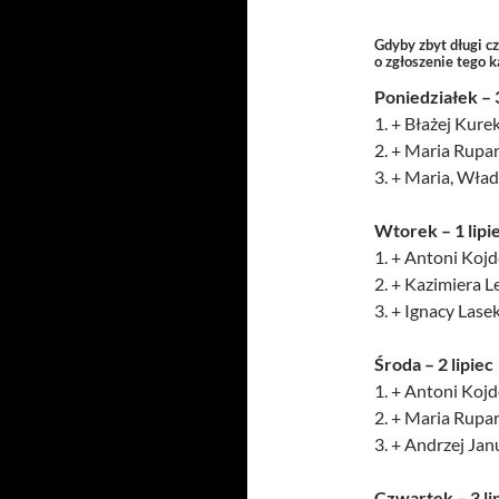
Gdyby zbyt długi c
o zgłoszenie tego 
Poniedziałek –
1. + Błażej Kurek
2. + Maria Rupa
3. + Maria, Wład
Wtorek – 1 lipi
1. + Antoni Kojde
2. + Kazimiera L
3. + Ignacy Lase
Środa – 2 lipiec
1. + Antoni Kojde
2. + Maria Rupar
3. + Andrzej Jan
Czwartek – 3 li