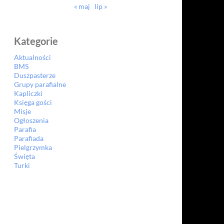
« maj
lip »
Kategorie
Aktualności
BMS
Duszpasterze
Grupy parafialne
Kapliczki
Księga gości
Misje
Ogłoszenia
Parafia
Parafiada
Pielgrzymka
Święta
Turki