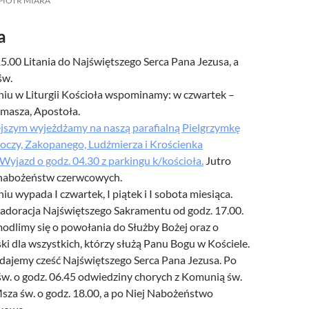
PIOTR MIARA
a
15.00 Litania do Najświętszego Serca Pana Jezusa, a
św.
iu w Liturgii Kościoła wspominamy: w czwartek –
omasza, Apostoła.
ejszym wyjeżdżamy na naszą parafialną Pielgrzymkę
woczy, Zakopanego, Ludźmierza i Krościenka
yjazd o godz. 04.30 z parkingu k/kościoła.
Jutro
 nabożeństw czerwcowych.
u wypada I czwartek, I piątek i I sobota miesiąca.
 adoracja Najświętszego Sakramentu od godz. 17.00.
odlimy się o powołania do Służby Bożej oraz o
ki dla wszystkich, którzy służą Panu Bogu w Kościele.
ddajemy cześć Najświętszego Serca Pana Jezusa. Po
św. o godz. 06.45 odwiedziny chorych z Komunią św.
za św. o godz. 18.00, a po Niej Nabożeństwo