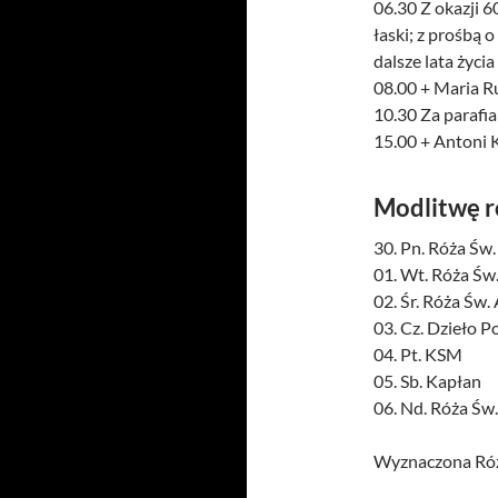
06.30 Z okazji 
łaski; z prośbą
dalsze lata życia
08.00 + Maria R
10.30 Za parafi
15.00 + Antoni K
Modlitwę 
30. Pn. Róża Św.
01. Wt. Róża Św.
02. Śr. Róża Św
03. Cz. Dzieło 
04. Pt. KSM
05. Sb. Kapłan
06. Nd. Róża Św.
Wyznaczona Róż