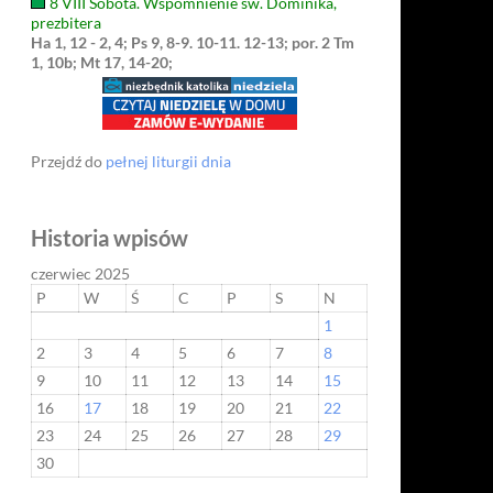
8 VIII Sobota. Wspomnienie św. Dominika,
prezbitera
Ha 1, 12 - 2, 4; Ps 9, 8-9. 10-11. 12-13; por. 2 Tm
1, 10b; Mt 17, 14-20;
Przejdź do
pełnej liturgii dnia
Historia wpisów
czerwiec 2025
P
W
Ś
C
P
S
N
1
2
3
4
5
6
7
8
9
10
11
12
13
14
15
16
17
18
19
20
21
22
23
24
25
26
27
28
29
30