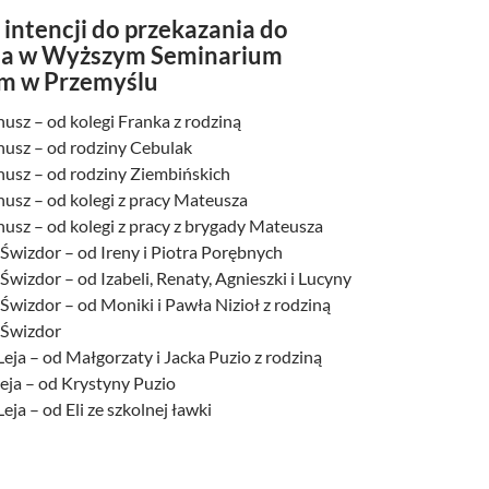
intencji do przekazania do
ia w Wyższym Seminarium
 w Przemyślu
nusz – od kolegi Franka z rodziną
anusz – od rodziny Cebulak
anusz – od rodziny Ziembińskich
nusz – od kolegi z pracy Mateusza
nusz – od kolegi z pracy z brygady Mateusza
 Świzdor – od Ireny i Piotra Porębnych
 Świzdor – od Izabeli, Renaty, Agnieszki i Lucyny
 Świzdor – od Moniki i Pawła Nizioł z rodziną
 Świzdor
Leja – od Małgorzaty i Jacka Puzio z rodziną
leja – od Krystyny Puzio
eja – od Eli ze szkolnej ławki