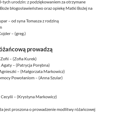
60-tych urodzin: z podziękowaniem za otrzymane
 o Boże błogosławieństwo oraz opiekę Matki Bożej na
upar – od syna Tomasza z rodziną
an
ojder – (greg.)
różańcową prowadzą
 Zofii – (Zofia Kurek)
 Agaty – (Patrycja Porębna)
. Agnieszki – (Małgorzata Markowicz)
Pomocy Powołaniom – (Anna Szular)
 Cecylii – (Krystyna Markowicz)
a jest proszona o prowadzenie modlitwy różańcowej