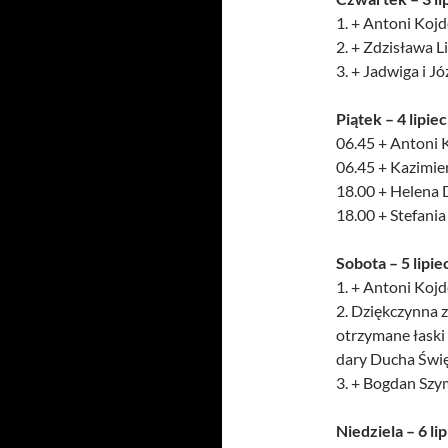
1. + Antoni Kojde
2. + Zdzisława 
3. + Jadwiga i J
Piątek – 4 lipiec
06.45 + Antoni K
06.45 + Kazimier
18.00 + Helena 
18.00 + Stefania
Sobota – 5 lipie
1. + Antoni Kojde
2. Dziękczynna z
otrzymane łaski
dary Ducha Święt
3. + Bogdan Szym
Niedziela – 6 li