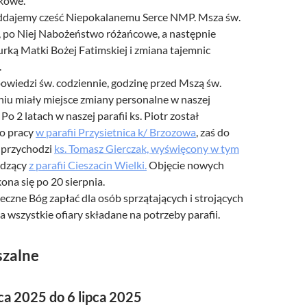
kowe.
ddajemy cześć Niepokalanemu Serce NMP. Msza św.
0, po Niej Nabożeństwo różańcowe, a następnie
gurką Matki Bożej Fatimskiej i zmiana tajemnic
.
owiedzi św. codziennie, godzinę przed Mszą św.
iu miały miejsce zmiany personalne w naszej
 Po 2 latach w naszej parafii ks. Piotr został
o pracy
w parafii Przysietnica k/ Brzozowa
, zaś do
i przychodzi
ks. Tomasz Gierczak, wyświęcony w tym
odzący
z parafii Cieszacin Wielki.
Objęcie nowych
na się po 20 sierpnia.
czne Bóg zapłać dla osób sprzątających i strojących
za wszystkie ofiary składane na potrzeby parafii.
szalne
ca 2025 do 6 lipca 2025