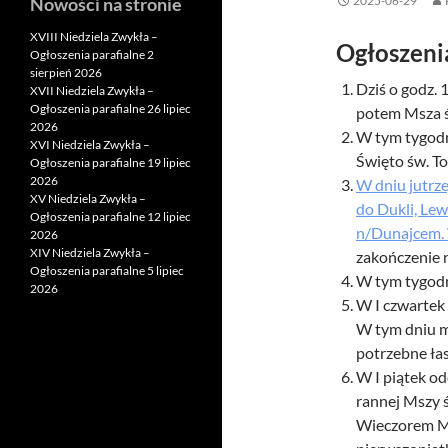
Nowości na stronie
2025-06-29
XVIII Niedziela Zwykła –
Ogłoszeni
Ogłoszenia parafialne 2
sierpień 2026
Dziś o godz. 
XVII Niedziela Zwykła –
Ogłoszenia parafialne 26 lipiec
potem Msza 
2026
W tym tygodn
XVI Niedziela Zwykła –
Święto św. T
Ogłoszenia parafialne 19 lipiec
2026
W dniu jutrz
XV Niedziela Zwykła –
do Dukli, Le
Ogłoszenia parafialne 12 lipiec
n/Dunajcem. W
2026
XIV Niedziela Zwykła –
zakończenie
Ogłoszenia parafialne 5 lipiec
W tym tygodni
2026
W I czwartek
W tym dniu m
potrzebne łas
W I piątek o
rannej Mszy 
Wieczorem Ms