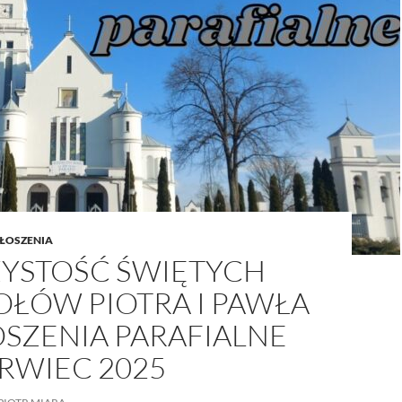
/UCeN8ciSo_a79igwmwNXx2qw
ŁOSZENIA
YSTOŚĆ ŚWIĘTYCH
OŁÓW PIOTRA I PAWŁA
OSZENIA PARAFIALNE
RWIEC 2025