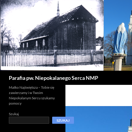
Szukaj
Parafia pw. Niepokalanego Serca NMP
Matko Najświętsza – Tobie się
zawierzamy i w Twoim
Niepokalanym Sercu szukamy
pomocy
Szukaj
SZUKAJ