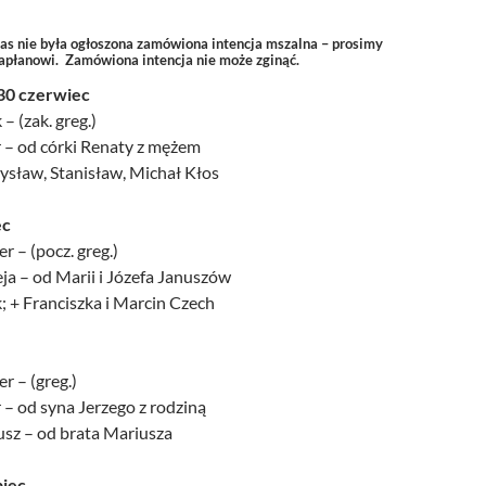
zas nie była ogłoszona zamówiona intencja mszalna – prosimy
kapłanowi. Zamówiona intencja nie może zginąć.
 30 czerwiec
 – (zak. greg.)
r – od córki Renaty z mężem
ysław, Stanisław, Michał Kłos
ec
r – (pocz. greg.)
eja – od Marii i Józefa Januszów
k; + Franciszka i Marcin Czech
r – (greg.)
 – od syna Jerzego z rodziną
usz – od brata Mariusza
piec