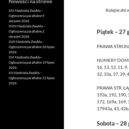
Nowości na stronie
Kolejne dni 
XIX Niedziela Zwykła –
Ogłoszenia parafialne 9
sierpień 2026
XVIII Niedziela Zwykła –
Piątek – 27 
Ogłoszenia parafialne 2
sierpień 2026
XVII Niedziela Zwykła –
PRAWA STRONA 
Ogłoszenia parafialne 26 lipiec
2026
XVI Niedziela Zwykła –
NUMERY DOMÓW: 4
Ogłoszenia parafialne 19 lipiec
16, 13, 12, 11, 9, 
2026
XV Niedziela Zwykła –
32, 33a, 37, 39, 4
Ogłoszenia parafialne 12 lipiec
2026
PRAWA STR. ŁĄKI.
193a, 192, 190, 
172, 169a, 169, 
17943a, 43, 42b, 
Sobota – 28 