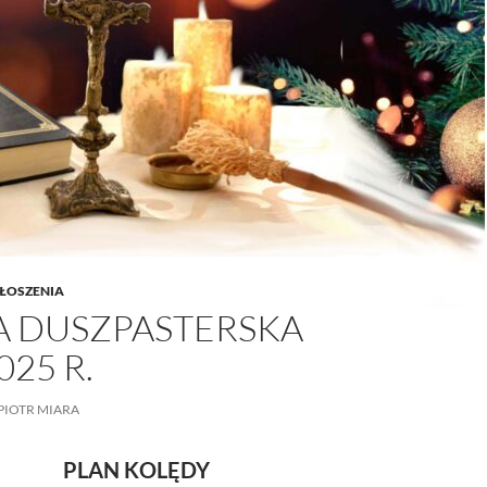
/UCeN8ciSo_a79igwmwNXx2qw
ŁOSZENIA
A DUSZPASTERSKA
025 R.
PIOTR MIARA
PLAN KOLĘDY