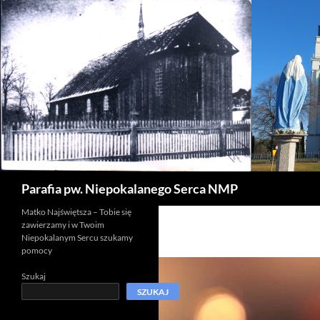
Szukaj
Parafia pw. Niepokalanego Serca NMP
Matko Najświętsza – Tobie się
zawierzamy i w Twoim
Niepokalanym Sercu szukamy
pomocy
Szukaj
SZUKAJ