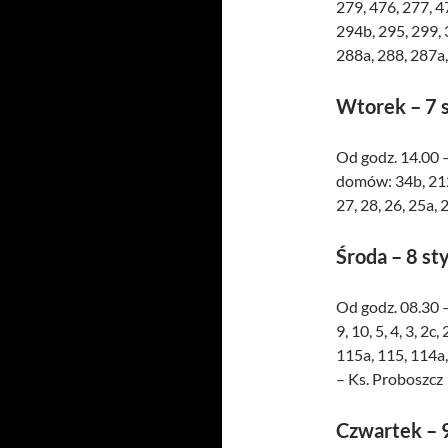
279, 476, 277, 4
294b, 295, 299, 
288a, 288, 287a,
Wtorek – 7 
Od godz. 14.00 
domów: 34b, 212,
27, 28, 26, 25a, 2
Środa – 8 st
Od godz. 08.30 
9, 10, 5, 4, 3, 2c
115a, 115, 114a,
– Ks. Proboszcz
Czwartek – 9