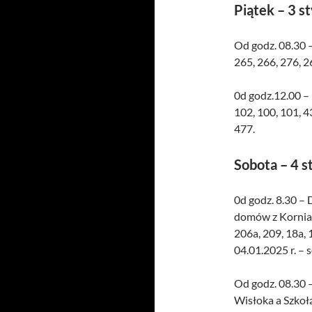
Piątek – 3 s
Od godz. 08.30 –
265, 266, 276, 2
0d godz.12.00 – 
102, 100, 101, 43
477.
Sobota – 4 s
0d godz. 8.30 – 
domów z Korniak
206a, 209, 18a, 1
04.01.2025 r. – 
Od godz. 08.30
Wisłoka a Szkołą