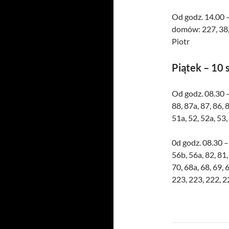
Od godz. 14.00 
domów: 227, 38, 3
Piotr
Piątek – 10 
Od godz. 08.30 
88, 87a, 87, 86, 
51a, 52, 52a, 53,
0d godz. 08.30 
56b, 56a, 82, 81,
70, 68a, 68, 69, 
223, 223, 222, 2