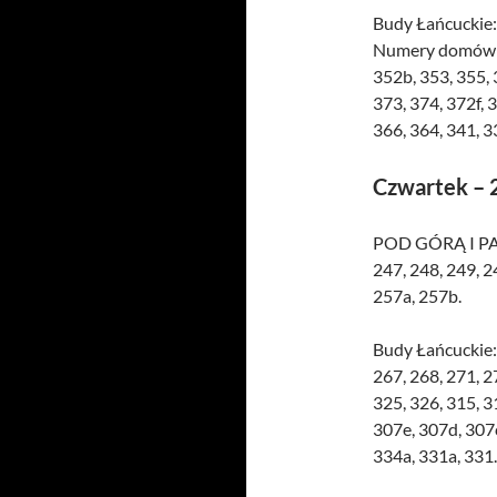
Budy Łańcuckie:
Numery domów: 3
352b, 353, 355, 
373, 374, 372f, 
366, 364, 341, 3
Czwartek – 2
POD GÓRĄ I PASI
247, 248, 249, 2
257a, 257b.
Budy Łańcuckie: 
267, 268, 271, 2
325, 326, 315, 3
307e, 307d, 307c
334a, 331a, 331.