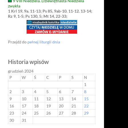
9 VIII Niedziela. Dziewiętnasta Niedziela
zwykła
1 Krl 19, 9a. 11-13; Ps 85, 9ab-10. 11-12. 13-14;
Rz 9, 1-5; Ps 130, 5; Mt 14, 22-33;
Przejdź do
pełnej liturgii dnia
Historia wpisów
grudzień 2024
P
W
Ś
C
P
S
N
1
2
3
4
5
6
7
8
9
10
11
12
13
14
15
16
17
18
19
20
21
22
23
24
25
26
27
28
29
30
31