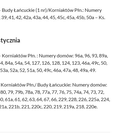
– Budy Łańcuckie (1 nr)/Korniaktów Płn.: Numery
9, 41, 42, 42a, 43a, 44, 45, 45c, 45a, 45b, 50a – Ks.
stycznia
– Korniaktów Płn. : Numery domów: 96a, 96, 93, 89a,
84, 84a, 54a, 54, 127, 126, 128, 124, 123, 46a, 49c, 50,
 53a, 52a, 52, 51a, 50, 49c, 46a, 47a, 48, 49a, 49.
– Korniaktów Płn./ Budy Łańcuckie: Numery domów:
 80, 79, 79b, 78a, 78, 77a, 77, 76, 75, 74a, 74, 73, 72,
60, 61a, 61, 62, 63, 64, 67, 66, 229, 228, 226, 225a, 224,
21a, 221b, 221, 220c, 220, 219, 219a, 218, 220e.