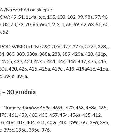
/Na wschód od sklepu/
9, 51, 114a, b, c, 105, 103, 102, 99, 98a, 97, 96,
 82, 78, 72, 70, 65, 66/1, 2, 3, 4, 68, 69, 62, 63, 61, 60,
3, 52
D WISŁOKIEM: 390, 376, 377, 377a, 377e, 378, ,
84, 380, 380, 380a, 388a, 288, 389, 420a, 420, 421p,
 422a, 423, 424, 424b, 441, 444, 446, 447, 435, 415,
30a, 430, 426, 425, 425a, 419c, , 419, 419a416, 416a,
, 394b, 394a.
 – 30 grudnia
– Numery domów: 469a, 469b, 470, 468, 468a, 465,
475, 461, 459, 460, 450, 457, 454, 456a, 455, 412,
05, 406, 407, 404, 401, 402c, 400, 399, 397, 396, 395,
, 395c, 395d, 395e, 376.