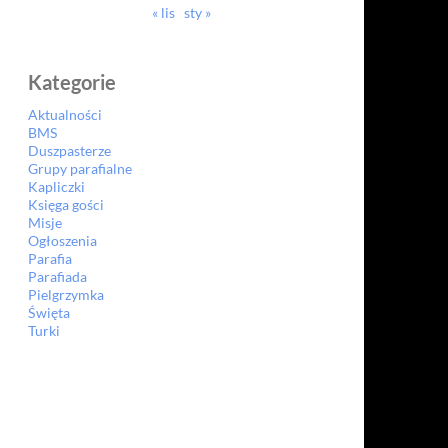
« lis
sty »
Kategorie
Aktualności
BMS
Duszpasterze
Grupy parafialne
Kapliczki
Księga gości
Misje
Ogłoszenia
Parafia
Parafiada
Pielgrzymka
Święta
Turki