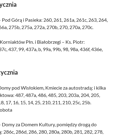
tycznia
 Pod Górą i Pasieka: 260, 261, 261a, 261c, 263, 264,
66a, 275b, 275a, 272a, 270b, 270, 270a, 270c.
Korniaktów Płn. i Białobrzegi – Ks. Piotr:
7c, 437, 99, 437a, b, 99a, 99b, 98, 98a, 436f, 436e,
tycznia
Domy pod Wisłokiem, Kmiecie za autostradą; i kilka
towa: 487, 487a, 486, 485, 203, 203a, 204, 205,
8, 17, 16, 15, 14, 25, 210, 211, 210, 25c, 25b.
sobota
 – Domy za Domem Kultury, pomiędzy drogą do
: 286c, 286d, 286, 280, 280a, 280b, 281, 282, 278,