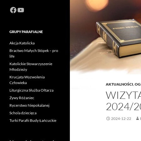
Facebook
https://www.youtube.com/channel
GRUPY PARAFIALNE
Akcja Katolicka
Bractwo Małych Stópek – pro
life
Katolickie Stowarzyszenie
Młodzieży
Krucjata Wyzwolenia
Człowieka
AKTUALNOŚCI
,
OG
Liturgiczna Służba Ołtarza
WIZYT
Żywy Różaniec
2024/2
Rycerstwo Niepokalanej
Schola dziecięca
2024-12-22
Turki Parafii Budy Łańcuckie