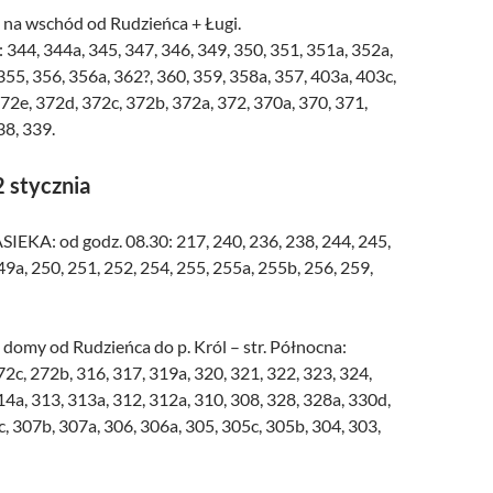
 na wschód od Rudzieńca + Ługi.
44, 344a, 345, 347, 346, 349, 350, 351, 351a, 352a,
355, 356, 356a, 362?, 360, 359, 358a, 357, 403a, 403c,
372e, 372d, 372c, 372b, 372a, 372, 370a, 370, 371,
38, 339.
 stycznia
EKA: od godz. 08.30: 217, 240, 236, 238, 244, 245,
49a, 250, 251, 252, 254, 255, 255a, 255b, 256, 259,
domy od Rudzieńca do p. Król – str. Północna:
72c, 272b, 316, 317, 319a, 320, 321, 322, 323, 324,
14a, 313, 313a, 312, 312a, 310, 308, 328, 328a, 330d,
, 307b, 307a, 306, 306a, 305, 305c, 305b, 304, 303,