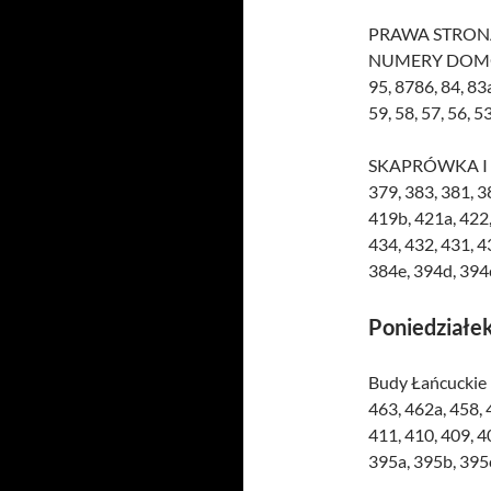
PRAWA STRONA 
NUMERY DOMÓW: 4
95, 8786, 84, 83a,
59, 58, 57, 56, 5
SKAPRÓWKA I PO
379, 383, 381, 3
419b, 421a, 422,
434, 432, 431, 4
384e, 394d, 394c
Poniedziałek
Budy Łańcuckie 
463, 462a, 458, 
411, 410, 409, 4
395a, 395b, 395c