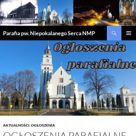
Szukaj
Parafia pw. Niepokalanego Serca NMP
PRZEJDŹ
MENU
DO
GŁÓWN
TREŚCI
AKTUALNOŚCI
,
OGŁOSZENIA
OGŁOSZENIA PARAFIALNE