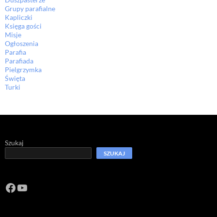
Grupy parafialne
Kapliczki
Księga gości
Misje
Ogłoszenia
Parafia
Parafiada
Pielgrzymka
Święta
Turki
Szukaj
SZUKAJ
Facebook
https://www.youtube.com/channel/U