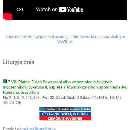
Zapraszamy do oglądania transmisji i filmów na kanale parafialnym
YouTube
Liturgia dnia
7 VIII Piątek. Dzień Powszedni albo wspomnienie świętych
męczenników Sykstusa II, papieża, i Towarzyszy albo wspomnienie św.
Kajetana, prezbitera
Na 2, 1. 3; 3, 1-3. 6-7; Pwt 32, 35cd-36ab. 39abcd. 41; Mt 5, 10; Mt
16, 24-28;
Przejdź do
pełnej liturgii dnia