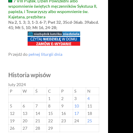
7 VIII Piątek. Dzień Powszedni albo
wspomnienie świętych męczenników Sykstusa II,
papieża, i Towarzyszy albo wspomnienie św.
Kajetana, prezbitera
Na 2, 1. 3; 3, 1-3. 6-7; Pwt 32, 35cd-36ab. 39abcd.
41; Mt 5, 10; Mt 16, 24-28;
Przejdź do
pełnej liturgii dnia
Historia wpisów
luty 2024
P
W
Ś
C
P
S
N
1
2
3
4
5
6
7
8
9
10
11
12
13
14
15
16
17
18
19
20
21
22
23
24
25
26
27
28
29