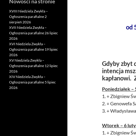
Nowości na stronie
XVIII Niedziela Zwykła –
Ogłoszenia parafialne 2
sierpień 2026
od 
XVII Niedziela Zwykła –
Ogłoszenia parafialne 26 lipiec
2026
XVI Niedziela Zwykła –
Ogłoszenia parafialne 19 lipiec
2026
XV Niedziela Zwykła –
Gdyby zbyt d
Ogłoszenia parafialne 12 lipiec
intencja msz
2026
XIV Niedziela Zwykła –
kapłanowi. 
Ogłoszenia parafialne 5 lipiec
2026
Poniedziałek – 
1. + Zbigniew Świ
2. + Genowefa S
3. + Władysława 
Wtorek – 6 luty
1. + Zbigniew Świ