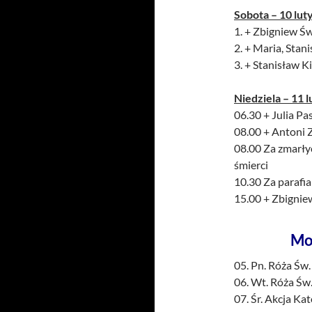
Sobota – 10 lut
1. + Zbigniew Świ
2. + Maria, Stani
3. + Stanisław Ki
Niedziela – 11 l
06.30 + Julia Pa
08.00 + Antoni Z
08.00 Za zmarłyc
śmierci
10.30 Za parafi
15.00 + Zbigniew
Mo
05. Pn. Róża Św.
06. Wt. Róża Św.
07. Śr. Akcja Kat