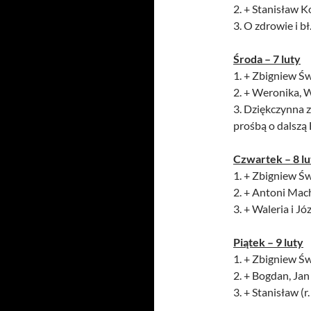
2. + Stanisław 
3. O zdrowie i b
Środa – 7 luty
1. + Zbigniew Świ
2. + Weronika, W
3. Dziękczynna za
prośbą o dalszą 
Czwartek – 8 lu
1. + Zbigniew Świ
2. + Antoni Mach
3. + Waleria i J
Piątek – 9 luty
1. + Zbigniew Świ
2. + Bogdan, Jan
3. + Stanisław (r