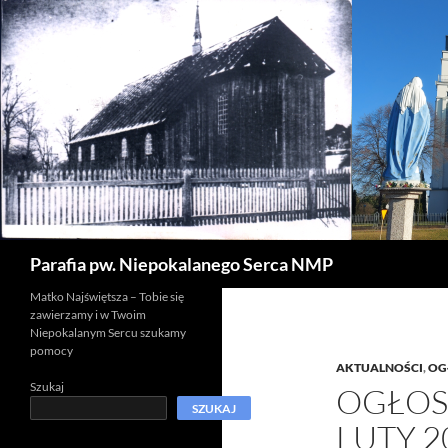
Szukaj
Parafia pw. Niepokalanego Serca NMP
Matko Najświętsza – Tobie się
zawierzamy i w Twoim
Niepokalanym Sercu szukamy
pomocy
AKTUALNOŚCI
,
OG
Szukaj
OGŁOS
SZUKAJ
LUTY 2