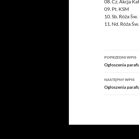
08. Cz. Akcja Ka
09. Pt. KSM
10. Sb. Róża Św. 
11. Nd. Róża Św
Nawigacj
POPRZEDNI WPIS
wpisu
Ogłoszenia parafi
NASTĘPNY WPIS
Ogłoszenia parafi