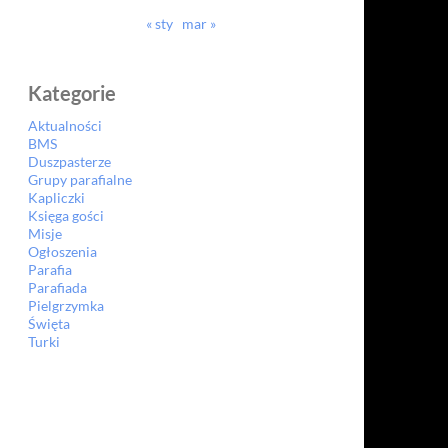
« sty
mar »
Kategorie
Aktualności
BMS
Duszpasterze
Grupy parafialne
Kapliczki
Księga gości
Misje
Ogłoszenia
Parafia
Parafiada
Pielgrzymka
Święta
Turki