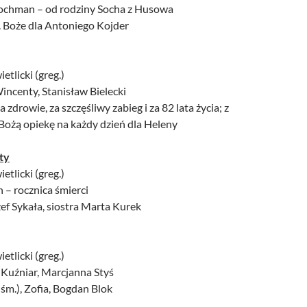
Kochman – od rodziny Socha z Husowa
ł. Boże dla Antoniego Kojder
etlicki (greg.)
incenty, Stanisław Bielecki
 zdrowie, za szczęśliwy zabieg i za 82 lata życia; z
Bożą opiekę na każdy dzień dla Heleny
ty
etlicki (greg.)
 – rocznica śmierci
ózef Sykała, siostra Marta Kurek
etlicki (greg.)
 Kuźniar, Marcjanna Styś
. śm.), Zofia, Bogdan Blok