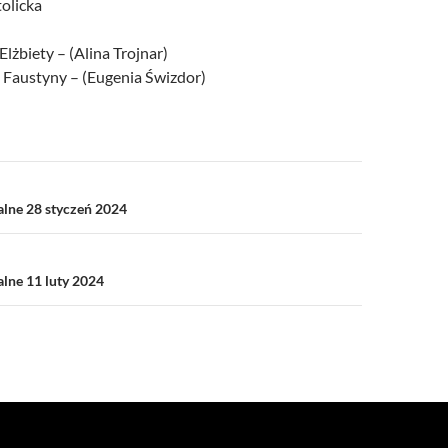
tolicka
Elżbiety – (Alina Trojnar)
. Faustyny – (Eugenia Świzdor)
a
alne 28 styczeń 2024
alne 11 luty 2024