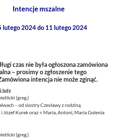
Intencje mszalne
5 lutego 2024 do 11 lutego 2024
ługi czas nie była ogłoszona zamówiona
alna – prosimy o zgłoszenie tego
Zamówiona intencja nie może zginąć.
5 luty
etlicki (greg.)
alwach – od siostry Czesławy z rodziną
i Józef Kurek oraz + Maria, Antoni, Maria Golenia
etlicki (greg.)