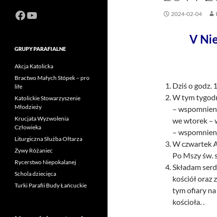
Facebook
https://www.youtube.com/channel
2024-02-04
V Ni
GRUPY PARAFIALNE
Akcja Katolicka
Bractwo Małych Stópek – pro
Dziś o godz.
life
W tym tygodn
Katolickie Stowarzyszenie
Młodzieży
– wspomnienie
Krucjata Wyzwolenia
we wtorek – 
Człowieka
– wspomnieni
Liturgiczna Służba Ołtarza
W czwartek A
Żywy Różaniec
Po Mszy św. s
Rycerstwo Niepokalanej
Składam serde
Schola dziecięca
kościół oraz 
Turki Parafii Budy Łańcuckie
tym ofiary n
kościoła. .