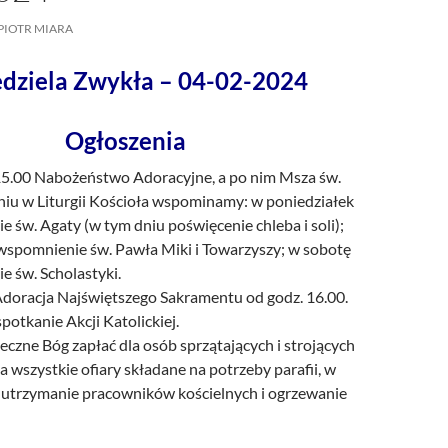
/UCeN8ciSo_a79igwmwNXx2qw
PIOTR MIARA
edziela Zwykła – 04-02-2024
Ogłoszenia
 15.00 Nabożeństwo Adoracyjne, a po nim Msza św.
iu w Liturgii Kościoła wspominamy: w poniedziałek
 św. Agaty (w tym dniu poświęcenie chleba i soli);
wspomnienie św. Pawła Miki i Towarzyszy; w sobotę
e św. Scholastyki.
doracja Najświętszego Sakramentu od godz. 16.00.
potkanie Akcji Katolickiej.
czne Bóg zapłać dla osób sprzątających i strojących
za wszystkie ofiary składane na potrzeby parafii, w
a utrzymanie pracowników kościelnych i ogrzewanie