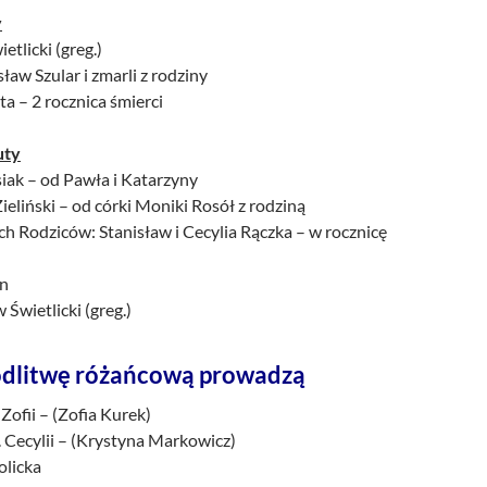
y
etlicki (greg.)
sław Szular i zmarli z rodziny
ta – 2 rocznica śmierci
uty
siak – od Pawła i Katarzyny
ieliński – od córki Moniki Rosół z rodziną
h Rodziców: Stanisław i Cecylia Rączka – w rocznicę
an
 Świetlicki (greg.)
dlitwę różańcową prowadzą
 Zofii – (Zofia Kurek)
 Cecylii – (Krystyna Markowicz)
olicka