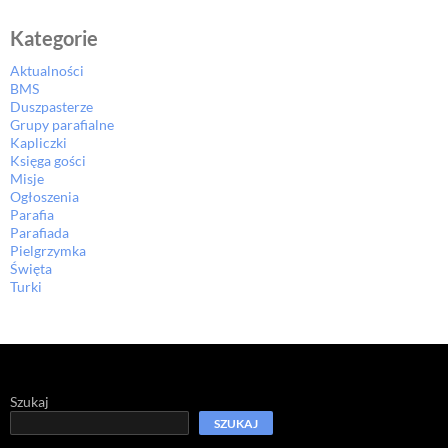
Kategorie
Aktualności
BMS
Duszpasterze
Grupy parafialne
Kapliczki
Księga gości
Misje
Ogłoszenia
Parafia
Parafiada
Pielgrzymka
Święta
Turki
Szukaj
SZUKAJ