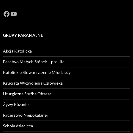
Facebook
https://www.youtube.com/channel/U
GRUPY PARAFIALNE
Akcja Katolicka
Bractwo Małych Stópek – pro life
Katolickie Stowarzyszenie Młodzieży
Krucjata Wyzwolenia Człowieka
Liturgiczna Służba Ołtarza
Żywy Różaniec
Rycerstwo Niepokalanej
Schola dziecięca