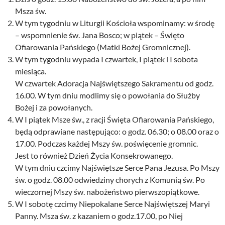
Msza św.
W tym tygodniu w Liturgii Kościoła wspominamy: w środę
– wspomnienie św. Jana Bosco; w piątek – Święto
Ofiarowania Pańskiego (Matki Bożej Gromnicznej).
W tym tygodniu wypada I czwartek, I piątek i I sobota
miesiąca.
W czwartek Adoracja Najświętszego Sakramentu od godz.
16.00. W tym dniu modlimy się o powołania do Służby
Bożej i za powołanych.
W I piątek Msze św., z racji Święta Ofiarowania Pańskiego,
będą odprawiane następująco: o godz. 06.30; o 08.00 oraz o
17.00. Podczas każdej Mszy św. poświęcenie gromnic.
Jest to również Dzień Życia Konsekrowanego.
W tym dniu czcimy Najświętsze Serce Pana Jezusa. Po Mszy
św. o godz. 08.00 odwiedziny chorych z Komunią św. Po
wieczornej Mszy św. nabożeństwo pierwszopiątkowe.
W I sobotę czcimy Niepokalane Serce Najświętszej Maryi
Panny. Msza św. z kazaniem o godz.17.00, po Niej