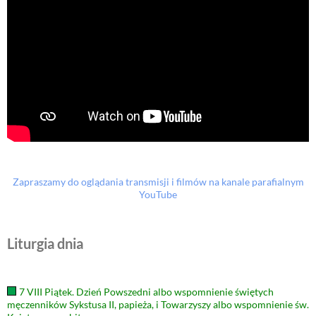
Zapraszamy do oglądania transmisji i filmów na kanale parafialnym
YouTube
Liturgia dnia
7 VIII Piątek. Dzień Powszedni albo wspomnienie świętych
męczenników Sykstusa II, papieża, i Towarzyszy albo wspomnienie św.