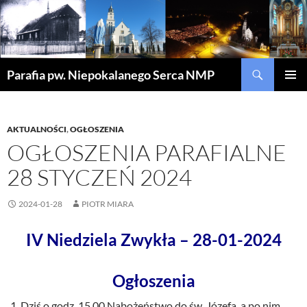
Szukaj
Parafia pw. Niepokalanego Serca NMP
PRZEJDŹ
MENU
DO
GŁÓWN
TREŚCI
AKTUALNOŚCI
,
OGŁOSZENIA
OGŁOSZENIA PARAFIALNE
28 STYCZEŃ 2024
2024-01-28
PIOTR MIARA
IV Niedziela Zwykła – 28-01-2024
Ogłoszenia
Dziś o godz. 15.00 Nabożeństwo do św. Józefa, a po nim