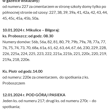
w gazetce wskazany)
od numeru 227 za cmentarzem w stronę szkoły domy tylko po
północnej stronie od szosy: 227, 38, 39, 39a, 41, 42a, 42, 43, 44,
45, 45c, 45a, 45b, 50a.
10.01.2024 r. Mikulice – Biłgoraj:
ks. Proboszcz; od godz. 08.30
Numery domów: 56b, 56a, 82, 81, 80, 79, 79b, 79a, 78, 77a, 77,
76, 75, 74, 73, 70, 68a, 61a, 61, 62, 63, 64, 67, 66, 230, 229, 228,
226, 225a, 224, 225, 223, 222, 221a, 221b, 221, 220c, 220, 219,
219a, 218, 220e.
Ks. Piotr od godz.14.00
od numeru: 220e za cmentarzem, do spotkania z ks.
Proboszczem
12.01.2024 r. POD GÓRĄ I PASIEKA
Jeden ks. od numeru 217; drugi ks. od numeru 270c – do
spotkania;