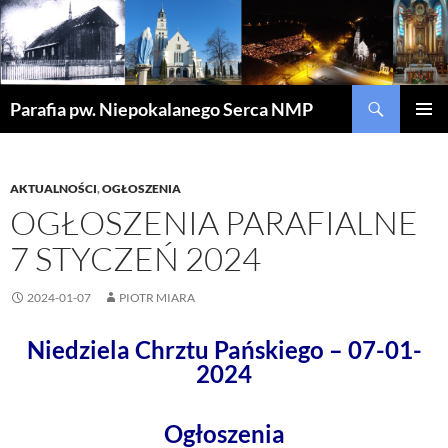
Szukaj
Parafia pw. Niepokalanego Serca NMP
PRZEJDŹ
MENU
DO
GŁÓWN
TREŚCI
AKTUALNOŚCI
,
OGŁOSZENIA
OGŁOSZENIA PARAFIALNE
7 STYCZEŃ 2024
2024-01-07
PIOTR MIARA
Niedziela Chrztu Pańskiego – 07-01-
2024
Ogłoszenia