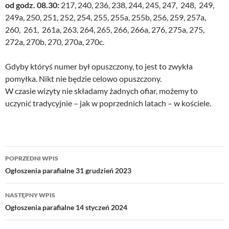
od godz. 08.30:
217, 240, 236, 238, 244, 245, 247, 248, 249,
249a, 250, 251, 252, 254, 255, 255a, 255b, 256, 259, 257a,
260, 261, 261a, 263, 264, 265, 266, 266a, 276, 275a, 275,
272a, 270b, 270, 270a, 270c.
Gdyby któryś numer był opuszczony, to jest to zwykła
pomyłka. Nikt nie będzie celowo opuszczony.
W czasie wizyty nie składamy żadnych ofiar, możemy to
uczynić tradycyjnie – jak w poprzednich latach – w kościele.
Nawigacja
POPRZEDNI WPIS
wpisu
Ogłoszenia parafialne 31 grudzień 2023
NASTĘPNY WPIS
Ogłoszenia parafialne 14 styczeń 2024