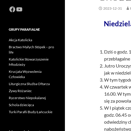
Facebook
https://www.youtube.com/channel
2023-12-31
Niedziel
GRUPY PARAFIALNE
Akcja Katolicka
Bractwo Małych Stópek – pro
Dziś o godz.
life
przebłagalne 
Katolickie Stowarzyszenie
Młodzieży
Jutro Uroczys
Krucjata Wyzwolenia
jak w niedziel
Człowieka
W tym tygodni
Liturgiczna Służba Ołtarza
W czwartek w
Żywy Różaniec
16.00. W tym 
Rycerstwo Niepokalanej
się za powoła
Schola dziecięca
W I piątek cz
Turki Parafii Budy Łańcuckie
godz. 06.45 o
odwiedziny c
nabożeństwo 