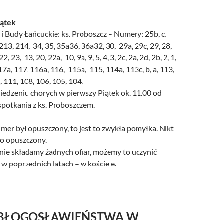
iątek
i Budy Łańcuckie: ks. Proboszcz – Numery: 25b, c,
213, 214, 34, 35, 35a36, 36a32, 30, 29a, 29c, 29, 28,
2, 23, 13, 20, 22a, 10, 9a, 9, 5, 4, 3, 2c, 2a, 2d, 2b, 2, 1,
17a, 117, 116a, 116, 115a, 115, 114a, 113c, b, a, 113,
 111, 108, 106, 105, 104.
iedzeniu chorych w pierwszy Piątek ok. 11.00 od
potkania z ks. Proboszczem.
mer był opuszczony, to jest to zwykła pomyłka. Nikt
wo opuszczony.
 nie składamy żadnych ofiar, możemy to uczynić
k w poprzednich latach – w kościele.
BŁOGOSŁAWIEŃSTWA W