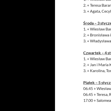
2. + Teresa Baran
3. + Agata, Cecy
Środa – 3 stycz
1. + Wiesław Bar
2. + Bronisława 
3. + Władysława,
Czwartek – 4 s
1. + Wiesław Bar
2. + Jan i Maria
3. + Karolina, T
Piątek – 5 styc
06.45 + Wiesław
06.45 + Teresa, 
17.00 + Salomea