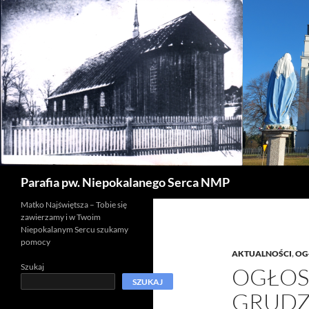
Szukaj
Parafia pw. Niepokalanego Serca NMP
Matko Najświętsza – Tobie się
zawierzamy i w Twoim
Niepokalanym Sercu szukamy
pomocy
AKTUALNOŚCI
,
OG
Szukaj
OGŁOS
SZUKAJ
GRUDZ