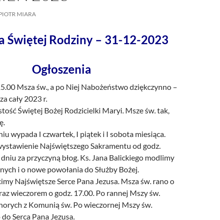
/UCeN8ciSo_a79igwmwNXx2qw
PIOTR MIARA
a Świętej Rodziny – 31-12-2023
Ogłoszenia
 15.00 Msza św., a po Niej Nabożeństwo dziękczynno –
za cały 2023 r.
tość Świętej Bożej Rodzicielki Maryi. Msze św. tak,
ę.
u wypada I czwartek, I piątek i I sobota miesiąca.
ystawienie Najświętszego Sakramentu od godz.
dniu za przyczyną błog. Ks. Jana Balickiego modlimy
nych i o nowe powołania do Służby Bożej.
cimy Najświętsze Serce Pana Jezusa. Msza św. rano o
raz wieczorem o godz. 17.00. Po rannej Mszy św.
horych z Komunią św. Po wieczornej Mszy św.
do Serca Pana Jezusa.