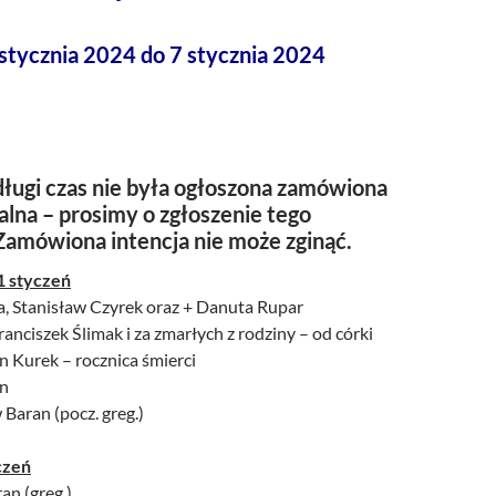
 stycznia 2024 do 7 stycznia 2024
ługi czas nie była ogłoszona zamówiona
alna – prosimy o zgłoszenie tego
Zamówiona intencja nie może zginąć.
1 styczeń
a, Stanisław Czyrek oraz + Danuta Rupar
ranciszek Ślimak i za zmarłych z rodziny – od córki
an Kurek – rocznica śmierci
an
Baran (pocz. greg.)
czeń
an (greg.)