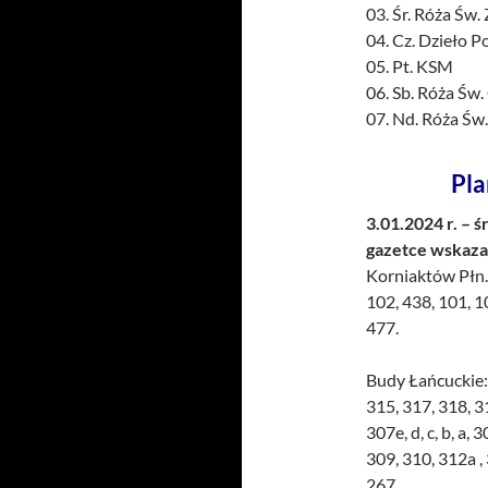
03. Śr. Róża Św. 
04. Cz. Dzieło 
05. Pt. KSM
06. Sb. Róża Św.
07. Nd. Róża Św.
Pla
3.01.2024 r. – ś
gazetce wskaza
Korniaktów Płn.
102, 438, 101, 10
477.
Budy Łańcuckie: 
315, 317, 318, 3
307e, d, c, b, a,
309, 310, 312a ,
267.