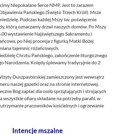
zcimy Niepokalane Serce NMP. Jest to zarazem
Objawienia Pańskiego (Święto Trzech Króli). Msze
w niedzielę. Podczas każdej Mszy św. poświęcenie
redy, którą oznaczamy drzwi naszych domów. Po Mszy
15.00 wystawienie Najświętszego Sakramentu i
ńcowa, po Niej procesja z figurką Matki Bożej
zmiana tajemnic różańcowych.
edzielę Chrztu Pańskiego, zakończenie liturgicznego
o Narodzenia. Kolędy śpiewamy tradycyjnie do 2
Wizyty Duszpasterskiej zamieszczony jest wewnątrz
ru naszej gazetki oraz na stronie internetowej.
czne Bóg zapłać dla osób sprzątających i strojących
za wszystkie ofiary składane na potrzeby parafii, w
a utrzymanie pracowników kościelnych i ogrzewanie
Intencje mszalne