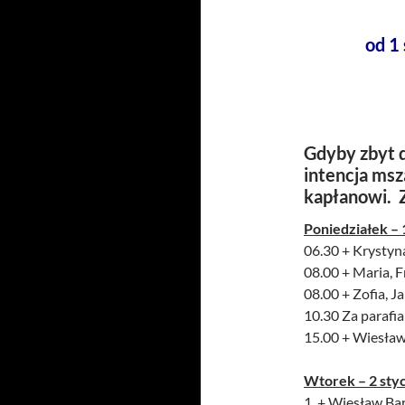
od 1
Gdyby zbyt d
intencja msz
kapłanowi. 
Poniedziałek – 
06.30 + Krystyn
08.00 + Maria, F
08.00 + Zofia, J
10.30 Za parafi
15.00 + Wiesław 
Wtorek – 2 sty
1. + Wiesław Bar