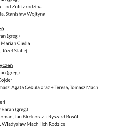
 – od Zofii z rodziną
lia, Stanisław Wojtyna
eń
an (greg.)
i Marian Cieśla
 Józef Stafiej
tyczeń
an (greg.)
 Kojder
omasz, Agata Cebula oraz + Teresa, Tomasz Mach
zeń
 Baran (greg.)
Roman, Jan Birek oraz + Ryszard Rosół
, Władysław Mach i ich Rodzice