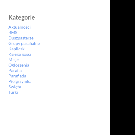
Kategorie
Aktualności
BMS
Duszpasterze
Grupy parafialne
Kapliczki
Księga gości
Misje
Ogłoszenia
Parafia
Parafiada
Pielgrzymka
Święta
Turki