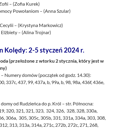
Zofii – (Zofia Kurek)
Pomocy Powołaniom – (Anna Szular)
 Cecylii – (Krystyna Markowicz)
 Elżbiety – (Alina Trojnar)
n Kolędy: 2-5 styczeń 2024 r.
roda (przełożone z wtorku 2 stycznia, który jest w
ny)
 – Numery domów (początek od godz. 14.30):
0, 337c, 437, 99, 437a, b, 99a, b, 98, 98a, 436f, 436e,
domy od Rudzieńca do p. Król – str. Północna:
19, 320, 321, 321, 323, 324, 326, 328, 328, 330a,
 306, 306a, 305, 305c, 305b, 331, 331a, 334a, 303, 308,
 312, 313, 313a, 314a, 271c, 272b, 272c, 271, 268,