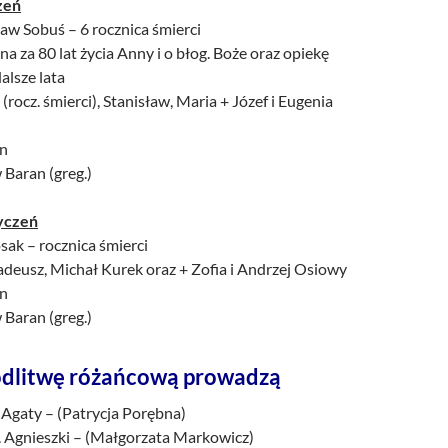
zeń
aw Sobuś – 6 rocznica śmierci
a za 80 lat życia Anny i o błog. Boże oraz opiekę
alsze lata
(rocz. śmierci), Stanisław, Maria + Józef i Eugenia
an
 Baran (greg.)
tyczeń
sak – rocznica śmierci
adeusz, Michał Kurek oraz + Zofia i Andrzej Osiowy
an
 Baran (greg.)
dlitwę różańcową prowadzą
 Agaty – (Patrycja Porębna)
. Agnieszki – (Małgorzata Markowicz)