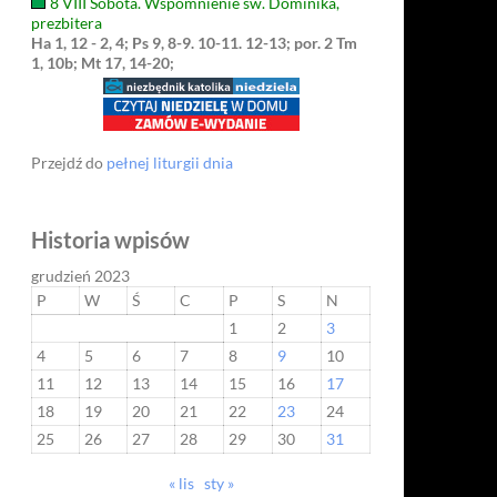
8 VIII Sobota. Wspomnienie św. Dominika,
prezbitera
Ha 1, 12 - 2, 4; Ps 9, 8-9. 10-11. 12-13; por. 2 Tm
1, 10b; Mt 17, 14-20;
Przejdź do
pełnej liturgii dnia
Historia wpisów
grudzień 2023
P
W
Ś
C
P
S
N
1
2
3
4
5
6
7
8
9
10
11
12
13
14
15
16
17
18
19
20
21
22
23
24
25
26
27
28
29
30
31
« lis
sty »