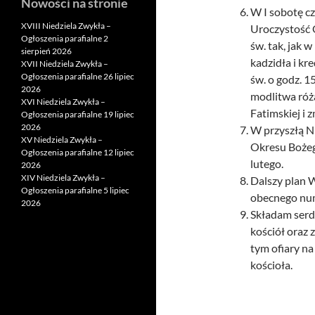
Nowości na stronie
W I sobotę c
XVIII Niedziela Zwykła –
Uroczystość 
Ogłoszenia parafialne 2
św. tak, jak 
sierpień 2026
kadzidła i k
XVII Niedziela Zwykła –
Ogłoszenia parafialne 26 lipiec
św. o godz. 
2026
modlitwa róża
XVI Niedziela Zwykła –
Fatimskiej i 
Ogłoszenia parafialne 19 lipiec
2026
W przyszłą Ni
XV Niedziela Zwykła –
Okresu Bożeg
Ogłoszenia parafialne 12 lipiec
lutego.
2026
XIV Niedziela Zwykła –
Dalszy plan 
Ogłoszenia parafialne 5 lipiec
obecnego nume
2026
Składam serde
kościół oraz 
tym ofiary n
kościoła.