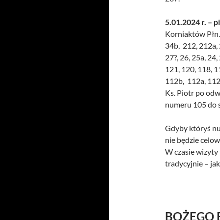
5.01.2024 r. – p
Korniaktów Płn. 
34b, 212, 212a, 
27?, 26, 25a, 24, 2
121, 120, 118, 1
112b, 112a, 112,
Ks. Piotr po odw
numeru 105 do s
Gdyby któryś nu
nie będzie celo
W czasie wizyty
tradycyjnie – ja
BOŻEGO 