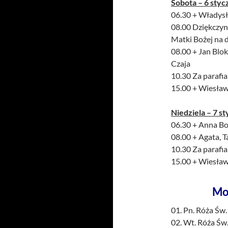
Sobota – 6 styc
06.30 + Władysł
08.00 Dziękczynn
Matki Bożej na d
08.00 + Jan Blok 
Czaja
10.30 Za parafi
15.00 + Wiesław
Niedziela – 7 s
06.30 + Anna Bo
08.00 + Agata, T
10.30 Za parafi
15.00 + Wiesław
Mo
01. Pn. Róża Św.
02. Wt. Róża Św