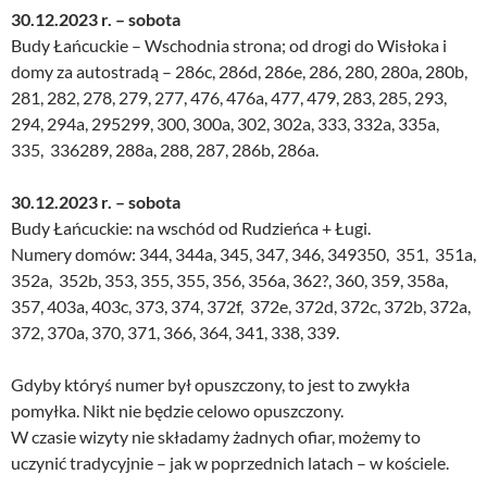
30.12.2023 r. – sobota
Budy Łańcuckie – Wschodnia strona; od drogi do Wisłoka i
domy za autostradą – 286c, 286d, 286e, 286, 280, 280a, 280b,
281, 282, 278, 279, 277, 476, 476a, 477, 479, 283, 285, 293,
294, 294a, 295299, 300, 300a, 302, 302a, 333, 332a, 335a,
335, 336289, 288a, 288, 287, 286b, 286a.
30.12.2023 r. – sobota
Budy Łańcuckie: na wschód od Rudzieńca + Ługi.
Numery domów: 344, 344a, 345, 347, 346, 349350, 351, 351a,
352a, 352b, 353, 355, 355, 356, 356a, 362?, 360, 359, 358a,
357, 403a, 403c, 373, 374, 372f, 372e, 372d, 372c, 372b, 372a,
372, 370a, 370, 371, 366, 364, 341, 338, 339.
Gdyby któryś numer był opuszczony, to jest to zwykła
pomyłka. Nikt nie będzie celowo opuszczony.
W czasie wizyty nie składamy żadnych ofiar, możemy to
uczynić tradycyjnie – jak w poprzednich latach – w kościele.