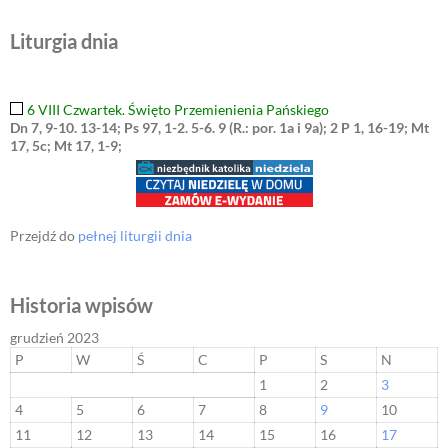
Liturgia dnia
6 VIII Czwartek. Święto Przemienienia Pańskiego
Dn 7, 9-10. 13-14; Ps 97, 1-2. 5-6. 9 (R.: por. 1a i 9a); 2 P 1, 16-19; Mt
17, 5c; Mt 17, 1-9;
Przejdź do
pełnej liturgii dnia
Historia wpisów
grudzień 2023
P
W
Ś
C
P
S
N
1
2
3
4
5
6
7
8
9
10
11
12
13
14
15
16
17