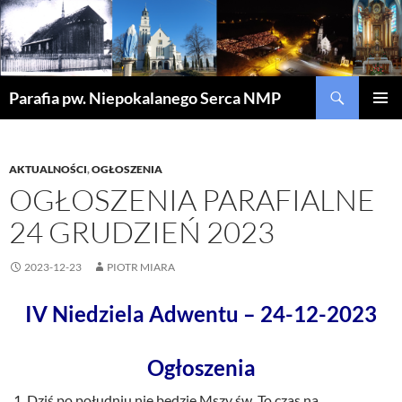
Szukaj
Parafia pw. Niepokalanego Serca NMP
PRZEJDŹ
MENU
DO
GŁÓWN
TREŚCI
AKTUALNOŚCI
,
OGŁOSZENIA
OGŁOSZENIA PARAFIALNE
24 GRUDZIEŃ 2023
2023-12-23
PIOTR MIARA
IV Niedziela Adwentu – 24-12-2023
Ogłoszenia
Dziś po południu nie będzie Mszy św. To czas na