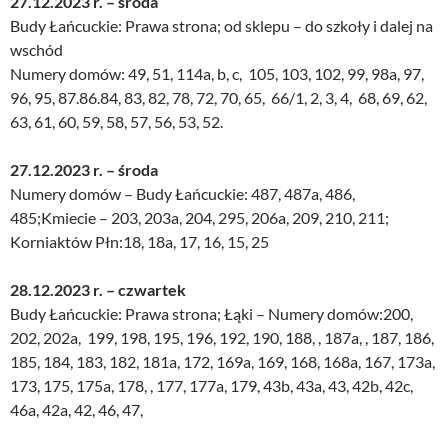
27.12.2023 r. – środa
Budy Łańcuckie: Prawa strona; od sklepu – do szkoły i dalej na
wschód
Numery domów: 49, 51, 114a, b, c, 105, 103, 102, 99, 98a, 97,
96, 95, 87.86.84, 83, 82, 78, 72, 70, 65, 66/1, 2, 3, 4, 68, 69, 62,
63, 61, 60, 59, 58, 57, 56, 53, 52.
27.12.2023 r. – środa
Numery domów – Budy Łańcuckie: 487, 487a, 486,
485;Kmiecie – 203, 203a, 204, 295, 206a, 209, 210, 211;
Korniaktów Płn:18, 18a, 17, 16, 15, 25
28.12.2023 r. – czwartek
Budy Łańcuckie: Prawa strona; Łąki – Numery domów:200,
202, 202a, 199, 198, 195, 196, 192, 190, 188, , 187a, , 187, 186,
185, 184, 183, 182, 181a, 172, 169a, 169, 168, 168a, 167, 173a,
173, 175, 175a, 178, , 177, 177a, 179, 43b, 43a, 43, 42b, 42c,
46a, 42a, 42, 46, 47,