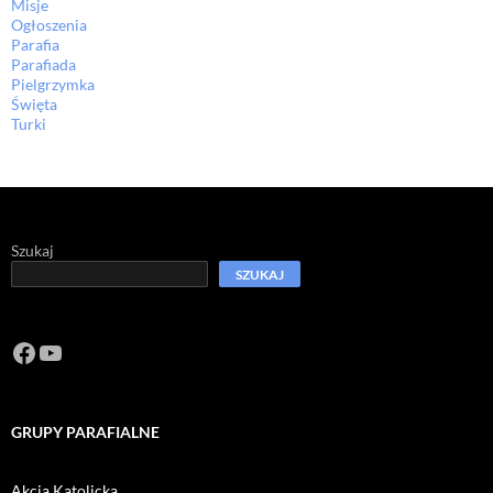
Misje
Ogłoszenia
Parafia
Parafiada
Pielgrzymka
Święta
Turki
Szukaj
SZUKAJ
Facebook
https://www.youtube.com/channel/U
GRUPY PARAFIALNE
Akcja Katolicka