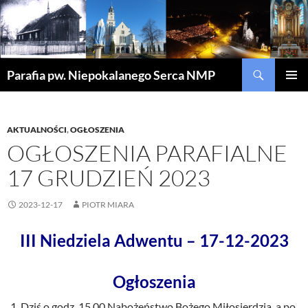
Szukaj
Parafia pw. Niepokalanego Serca NMP
PRZEJDŹ
MENU
DO
GŁÓWN
TREŚCI
AKTUALNOŚCI
,
OGŁOSZENIA
OGŁOSZENIA PARAFIALNE
17 GRUDZIEŃ 2023
2023-12-17
PIOTR MIARA
III Niedziela Adwentu – 17-12-2023
Ogłoszenia
Dziś o godz. 15.00 Nabożeństwo Bożego Miłosierdzia, a po