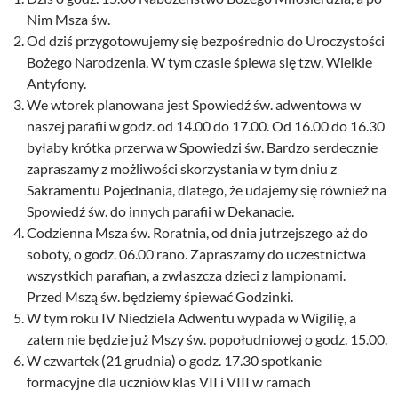
Nim Msza św.
Od dziś przygotowujemy się bezpośrednio do Uroczystości
Bożego Narodzenia. W tym czasie śpiewa się tzw. Wielkie
Antyfony.
We wtorek planowana jest Spowiedź św. adwentowa w
naszej parafii w godz. od 14.00 do 17.00. Od 16.00 do 16.30
byłaby krótka przerwa w Spowiedzi św. Bardzo serdecznie
zapraszamy z możliwości skorzystania w tym dniu z
Sakramentu Pojednania, dlatego, że udajemy się również na
Spowiedź św. do innych parafii w Dekanacie.
Codzienna Msza św. Roratnia, od dnia jutrzejszego aż do
soboty, o godz. 06.00 rano. Zapraszamy do uczestnictwa
wszystkich parafian, a zwłaszcza dzieci z lampionami.
Przed Mszą św. będziemy śpiewać Godzinki.
W tym roku IV Niedziela Adwentu wypada w Wigilię, a
zatem nie będzie już Mszy św. popołudniowej o godz. 15.00.
W czwartek (21 grudnia) o godz. 17.30 spotkanie
formacyjne dla uczniów klas VII i VIII w ramach