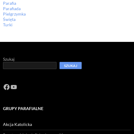
Parafia
Parafiada
Pielgrzymka
Święta
Turki
Szukaj
SZUKAJ
Facebook
https://www.youtube.com/channel/U
GRUPY PARAFIALNE
Akcja Katolicka