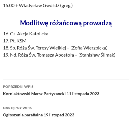
15.00 + Władysław Gwóźdź (greg.)
Modlitwę różańcową prowadzą
16. Cz. Akcja Katolicka
17. Pt. KSM
18. Sb. Róża Św. Teresy Wielkiej – (Zofia Wierzbicka)
19. Nd. Róża Św. Tomasza Apostoła – (Stanisław Ślimak)
Nawigacja
POPRZEDNI WPIS
wpisu
Korniaktowski Marsz Partyzancki 11 listopada 2023
NASTĘPNY WPIS
Ogłoszenia parafialne 19 listopad 2023