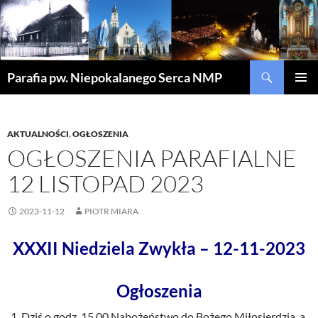
Szukaj
Parafia pw. Niepokalanego Serca NMP
PRZEJDŹ
MENU
DO
GŁÓWN
TREŚCI
AKTUALNOŚCI
,
OGŁOSZENIA
OGŁOSZENIA PARAFIALNE
12 LISTOPAD 2023
2023-11-12
PIOTR MIARA
XXXII Niedziela Zwykła – 12-11-2023
Ogłoszenia
Dziś o godz. 15.00 Nabożeństwo do Bożego Miłosierdzia, a