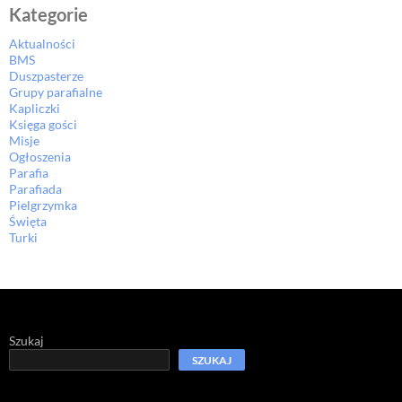
Kategorie
Aktualności
BMS
Duszpasterze
Grupy parafialne
Kapliczki
Księga gości
Misje
Ogłoszenia
Parafia
Parafiada
Pielgrzymka
Święta
Turki
Szukaj
SZUKAJ