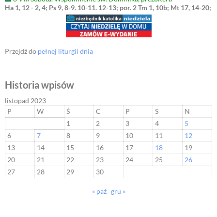
Ha 1, 12 - 2, 4; Ps 9, 8-9. 10-11. 12-13; por. 2 Tm 1, 10b; Mt 17, 14-20;
Przejdź do
pełnej liturgii dnia
Historia wpisów
listopad 2023
P
W
Ś
C
P
S
N
1
2
3
4
5
6
7
8
9
10
11
12
13
14
15
16
17
18
19
20
21
22
23
24
25
26
27
28
29
30
« paź
gru »