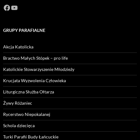
Facebook
https://www.youtube.com/channel/U
GRUPY PARAFIALNE
Akcja Katolicka
Bractwo Małych Stópek – pro life
Katolickie Stowarzyszenie Młodzieży
Krucjata Wyzwolenia Człowieka
Liturgiczna Służba Ołtarza
Żywy Różaniec
Rycerstwo Niepokalanej
Schola dziecięca
Turki Parafii Budy Łańcuckie