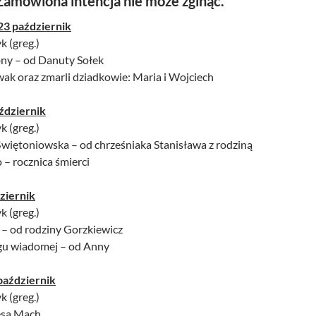
Zamówiona intencja nie może zginąć.
23 październik
k (greg.)
ny – od Danuty Sołek
wak oraz zmarli dziadkowie: Maria i Wojciech
ździernik
k (greg.)
 Świętoniowska – od chrześniaka Stanisława z rodziną
o – rocznica śmierci
ziernik
k (greg.)
 – od rodziny Gorzkiewicz
ogu wiadomej – od Anny
październik
k (greg.)
resa Mach