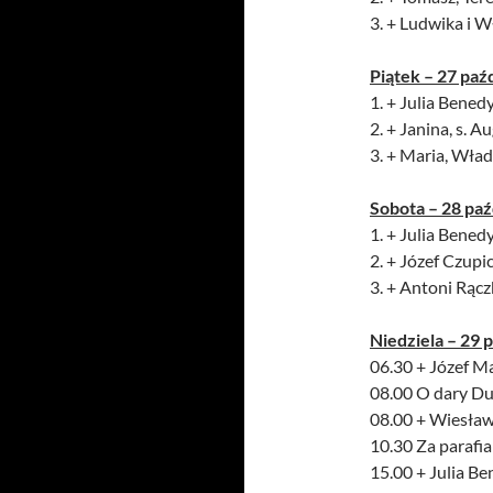
3. + Ludwika i 
Piątek – 27 paź
1. + Julia Benedy
2. + Janina, s.
3. + Maria, Wła
Sobota – 28 paź
1. + Julia Benedy
2. + Józef Czup
3. + Antoni Rącz
Niedziela – 29 
06.30 + Józef Ma
08.00 O dary Du
08.00 + Wiesław 
10.30 Za parafi
15.00 + Julia Be