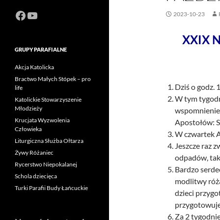
Facebook
https://www.youtube.com/channel
2023-10-23
XXIX N
GRUPY PARAFIALNE
Akcja Katolicka
Bractwo Małych Stópek – pro
Dziś o godz.
life
W tym tygodn
Katolickie Stowarzyszenie
Młodzieży
wspomnienie b
Krucjata Wyzwolenia
Apostołów: S
Człowieka
W czwartek A
Liturgiczna Służba Ołtarza
Jeszcze raz 
Żywy Różaniec
odpadów, tak
Rycerstwo Niepokalanej
Bardzo serde
Schola dziecięca
modlitwy róż
Turki Parafii Budy Łańcuckie
dzieci przygo
przygotowuje
Za 2 tygodnie