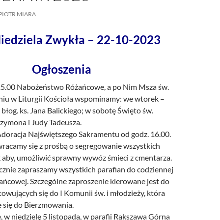
/UCeN8ciSo_a79igwmwNXx2qw
PIOTR MIARA
iedziela Zwykła – 22-10-2023
Ogłoszenia
 15.00 Nabożeństwo Różańcowe, a po Nim Msza św.
iu w Liturgii Kościoła wspominamy: we wtorek –
łog. ks. Jana Balickiego; w sobotę Święto św.
zymona i Judy Tadeusza.
doracja Najświętszego Sakramentu od godz. 16.00.
zwracamy się z prośbą o segregowanie wszystkich
 aby, umożliwić sprawny wywóz śmieci z cmentarza.
cznie zapraszamy wszystkich parafian do codziennej
ańcowej. Szczególne zaproszenie kierowane jest do
towujących się do I Komunii św. i młodzieży, która
 się do Bierzmowania.
, w niedzielę 5 listopada, w parafii Rakszawa Górna