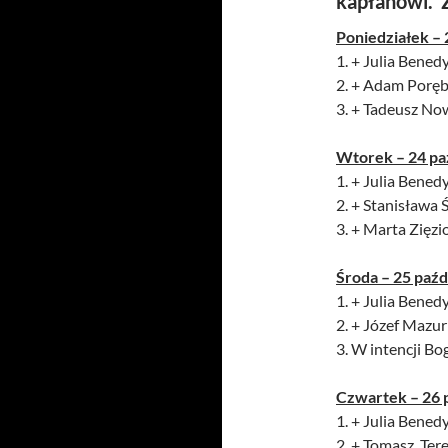
kapłanowi. 
Poniedziałek – 
1. + Julia Benedy
2. + Adam Poręb
3. + Tadeusz No
Wtorek – 24 pa
1. + Julia Benedy
2. + Stanisława
3. + Marta Zięzi
Środa – 25 paźd
1. + Julia Benedy
2. + Józef Mazur
3. W intencji B
Czwartek – 26 
1. + Julia Benedy
2. + Tomasz, Te