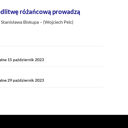
dlitwę różańcową prowadzą
 Stanisława Biskupa – (Wojciech Pelc)
a
alne 15 październik 2023
alne 29 październik 2023