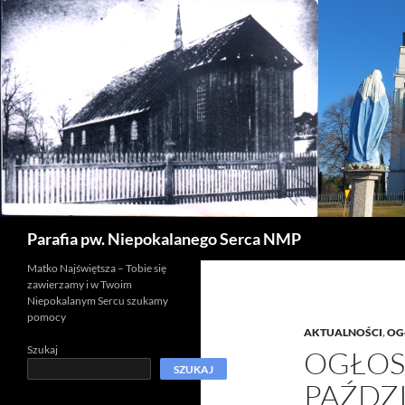
Szukaj
Parafia pw. Niepokalanego Serca NMP
Matko Najświętsza – Tobie się
zawierzamy i w Twoim
Niepokalanym Sercu szukamy
pomocy
AKTUALNOŚCI
,
OG
Szukaj
OGŁOS
SZUKAJ
PAŹDZI