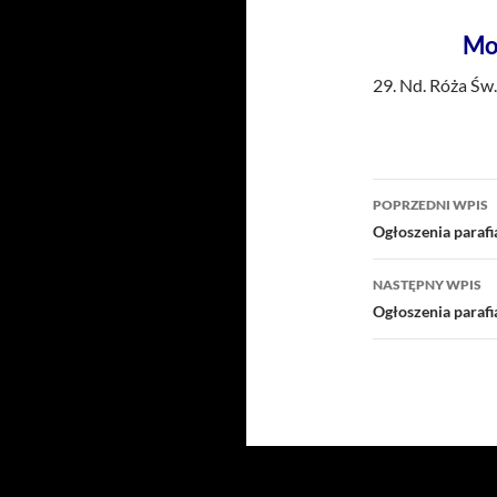
Mo
29. Nd. Róża Św.
Nawigacj
POPRZEDNI WPIS
wpisu
Ogłoszenia parafi
NASTĘPNY WPIS
Ogłoszenia parafi