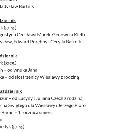
Władysław Bartnik
dziernik
k (greg.)
 Augustyna Czesława Marek, Genowefa Kiełb
dysław, Edward Porębny i Cecylia Bartnik
dziernik
k (greg.)
ich – od wnuka Jana
ka – od siostrzenicy Wiesławy z rodziną
październik
zur – od Lucyny i Juliana Czech z rodziną
cha Świętego dla Wiesławy i Jerzego Pióro
Baran – 1 rocznica śmierci
an
nedyk (greg.)