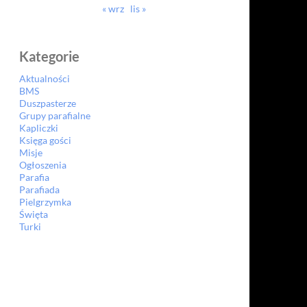
« wrz
lis »
Kategorie
Aktualności
BMS
Duszpasterze
Grupy parafialne
Kapliczki
Księga gości
Misje
Ogłoszenia
Parafia
Parafiada
Pielgrzymka
Święta
Turki