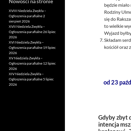
Nowości na stronie
będzie miało 
XVIII Niedziela Zwykła –
Rodziny Ulmó
Ogłoszenia parafialne 2
się do Raksza
sierpień 2026
to wielkie wy
XVII Niedziela Zwykła –
Ogłoszenia parafialne 26 lipiec
Wyjazd byłby
2026
Składam serde
XVI Niedziela Zwykła –
kościół oraz 
Ogłoszenia parafialne 19 lipiec
2026
XV Niedziela Zwykła –
Ogłoszenia parafialne 12 lipiec
2026
XIV Niedziela Zwykła –
Ogłoszenia parafialne 5 lipiec
od 23 paźd
2026
Gdyby zbyt d
intencja msz