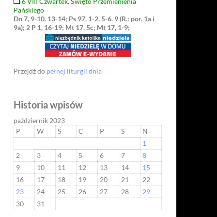
6 VIII Czwartek. Święto Przemienienia
Pańskiego
Dn 7, 9-10. 13-14; Ps 97, 1-2. 5-6. 9 (R.: por. 1a i
9a); 2 P 1, 16-19; Mt 17, 5c; Mt 17, 1-9;
Przejdź do
pełnej liturgii dnia
Historia wpisów
październik 2023
P
W
Ś
C
P
S
N
1
2
3
4
5
6
7
8
9
10
11
12
13
14
15
16
17
18
19
20
21
22
23
24
25
26
27
28
29
30
31