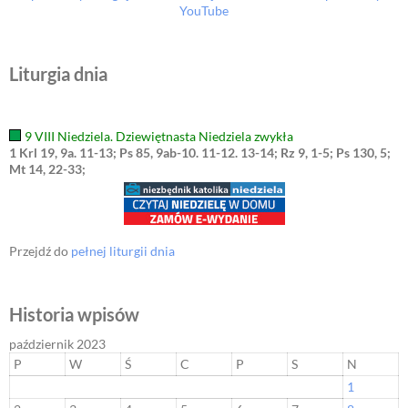
YouTube
Liturgia dnia
9 VIII Niedziela. Dziewiętnasta Niedziela zwykła
1 Krl 19, 9a. 11-13; Ps 85, 9ab-10. 11-12. 13-14; Rz 9, 1-5; Ps 130, 5;
Mt 14, 22-33;
Przejdź do
pełnej liturgii dnia
Historia wpisów
październik 2023
P
W
Ś
C
P
S
N
1