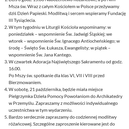
Msza św. Wraz z całym Kościołem w Polsce przeżywamy
dziś Dzień Papieski. Modlitwą i sercem wspieramy Fundację
III Tysiąclecia.
W tym tygodniu w Liturgii Kościoła wspominamy: w
poniedziałek – wspomnienie Św. Jadwigi Śląskiej; we
wtorek – wspomnienie Św. Ignacego Antiocheńskiego; w
środę – Święto Św. Łukasza, Ewangelisty; w piątek –
wspomnienie Św. Jana Kantego.
W czwartek Adoracja Najświętszego Sakramentu od godz.
16.00.
Po Mszy św. spotkanie dla klas VI, VII i VIII przed
Bierzmowaniem.
W sobotę, 21 października, będzie miała miejsce
Pielgrzymka Dzieła Pomocy Powołaniom do Archikatedry
w Przemyślu. Zapraszamy z możliwości indywidualnego
uczestnictwa w tym wydarzeniu.
Bardzo serdecznie zapraszamy do codziennej modlitwy
różańcowej. Szczególne zaproszenie kierowane jest do