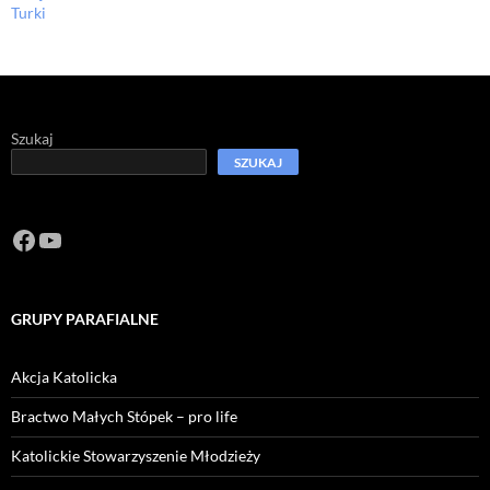
Turki
Szukaj
SZUKAJ
Facebook
https://www.youtube.com/channel/U
GRUPY PARAFIALNE
Akcja Katolicka
Bractwo Małych Stópek – pro life
Katolickie Stowarzyszenie Młodzieży