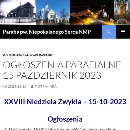
Szukaj
Parafia pw. Niepokalanego Serca NMP
PRZEJDŹ
MENU
DO
GŁÓWN
TREŚCI
AKTUALNOŚCI
,
OGŁOSZENIA
OGŁOSZENIA PARAFIALNE
15 PAŹDZIERNIK 2023
2023-10-15
PIOTR MIARA
XXVIII Niedziela Zwykła – 15-10-2023
Ogłoszenia
Dziś o godz. 15.00 Nabożeństwo Różańcowe, a po Nim