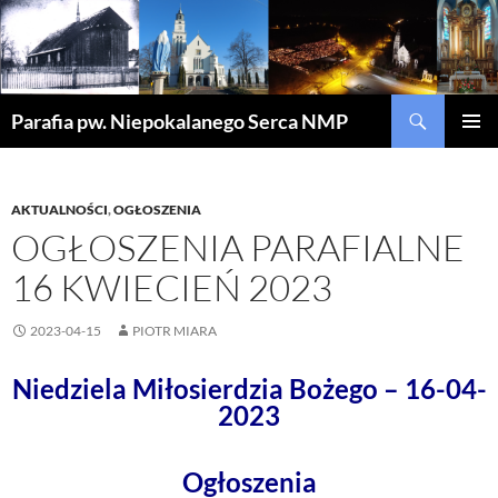
Szukaj
Parafia pw. Niepokalanego Serca NMP
PRZEJDŹ
MENU
DO
GŁÓWN
TREŚCI
AKTUALNOŚCI
,
OGŁOSZENIA
OGŁOSZENIA PARAFIALNE
16 KWIECIEŃ 2023
2023-04-15
PIOTR MIARA
Niedziela Miłosierdzia Bożego – 16-04-
2023
Ogłoszenia