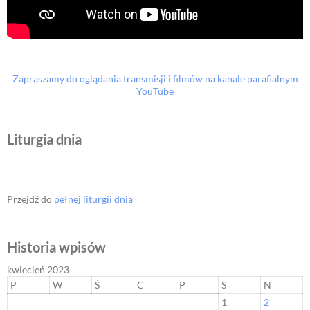
Zapraszamy do oglądania transmisji i filmów na kanale parafialnym
YouTube
Liturgia dnia
Przejdź do
pełnej liturgii dnia
Historia wpisów
kwiecień 2023
P
W
Ś
C
P
S
N
1
2