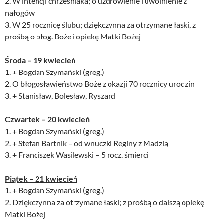
2. W intencji chrześniaka; o uzdrowienie i uwolnienie z
nałogów
3. W 25 rocznicę ślubu; dziękczynna za otrzymane łaski, z
prośbą o błog. Boże i opiekę Matki Bożej
Środa – 19 kwiecień
1. + Bogdan Szymański (greg.)
2. O błogosławieństwo Boże z okazji 70 rocznicy urodzin
3. + Stanisław, Bolesław, Ryszard
Czwartek – 20 kwiecień
1. + Bogdan Szymański (greg.)
2. + Stefan Bartnik – od wnuczki Reginy z Madzią
3. + Franciszek Wasilewski – 5 rocz. śmierci
Piątek – 21 kwiecień
1. + Bogdan Szymański (greg.)
2. Dziękczynna za otrzymane łaski; z prośbą o dalszą opiekę
Matki Bożej