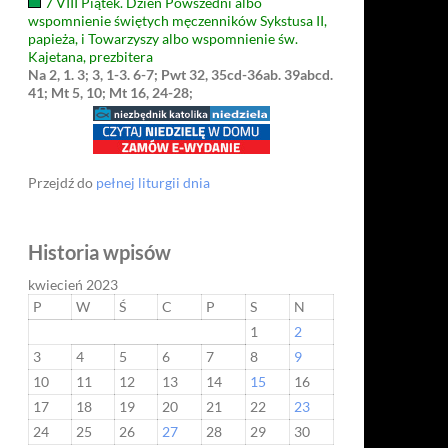
7 VIII Piątek. Dzień Powszedni albo
wspomnienie świętych męczenników Sykstusa II,
papieża, i Towarzyszy albo wspomnienie św.
Kajetana, prezbitera
Na 2, 1. 3; 3, 1-3. 6-7; Pwt 32, 35cd-36ab. 39abcd.
41; Mt 5, 10; Mt 16, 24-28;
Przejdź do
pełnej liturgii dnia
Historia wpisów
kwiecień 2023
P
W
Ś
C
P
S
N
1
2
3
4
5
6
7
8
9
10
11
12
13
14
15
16
17
18
19
20
21
22
23
24
25
26
27
28
29
30