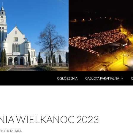
PRZEJDŹ DO TREŚCI
OGŁOSZENIA
GABLOTA PARAFIALNA
O
NIA WIELKANOC 2023
PIOTR MIARA