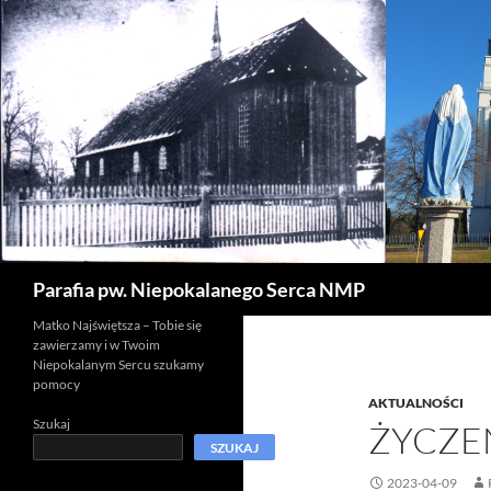
Szukaj
Parafia pw. Niepokalanego Serca NMP
Matko Najświętsza – Tobie się
zawierzamy i w Twoim
Niepokalanym Sercu szukamy
pomocy
AKTUALNOŚCI
Szukaj
ŻYCZE
SZUKAJ
2023-04-09