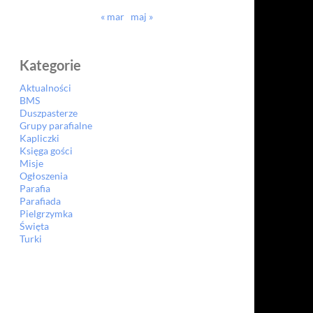
« mar
maj »
Kategorie
Aktualności
BMS
Duszpasterze
Grupy parafialne
Kapliczki
Księga gości
Misje
Ogłoszenia
Parafia
Parafiada
Pielgrzymka
Święta
Turki