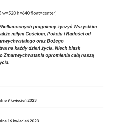
/UCeN8ciSo_a79igwmwNXx2qw
55 w=520 h=640 float=center]
t Wielkanocnych pragniemy życzyć Wszystkim
także miłym Gościom, Pokoju i Radości od
rtwychwstałego oraz Bożego
wa na każdy dzień życia. Niech blask
 Zmartwychwstania opromienia całą naszą
ycia.
a
alne 9 kwiecień 2023
alne 16 kwiecień 2023