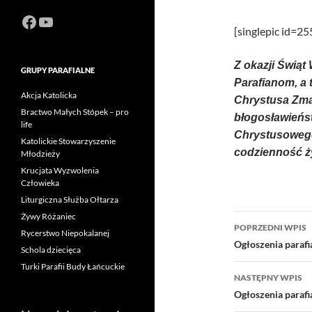
Facebook
https://www.youtube.com/channel
[singlepic id=2
Z okazji Świą
GRUPY PARAFIALNE
Parafianom, a 
Akcja Katolicka
Chrystusa Zma
Bractwo Małych Stópek – pro
błogosławieńst
life
Chrystusowego
Katolickie Stowarzyszenie
codzienność ż
Młodzieży
Krucjata Wyzwolenia
Człowieka
Liturgiczna Służba Ołtarza
Żywy Różaniec
Nawigacj
POPRZEDNI WPIS
Rycerstwo Niepokalanej
wpisu
Ogłoszenia parafi
Schola dziecięca
Turki Parafii Budy Łańcuckie
NASTĘPNY WPIS
Ogłoszenia parafi