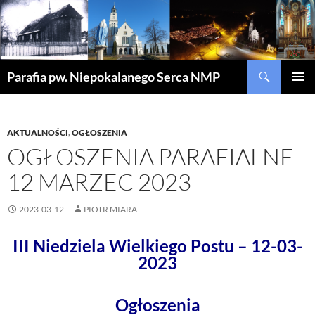
Szukaj
Parafia pw. Niepokalanego Serca NMP
PRZEJDŹ
MENU
DO
GŁÓWN
TREŚCI
AKTUALNOŚCI
,
OGŁOSZENIA
OGŁOSZENIA PARAFIALNE
12 MARZEC 2023
2023-03-12
PIOTR MIARA
III Niedziela Wielkiego Postu – 12-03-
2023
Ogłoszenia