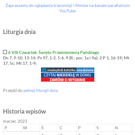
Zapraszamy do oglądania transmisji i filmów na kanale parafialnym
YouTube
Liturgia dnia
6 VIII Czwartek. Święto Przemienienia Pańskiego
Dn 7, 9-10. 13-14; Ps 97, 1-2. 5-6. 9 (R.: por. 1a i 9a); 2 P 1, 16-19; Mt
17, 5c; Mt 17, 1-9;
Przejdź do
pełnej liturgii dnia
Historia wpisów
marzec 2023
P
W
Ś
C
P
S
N