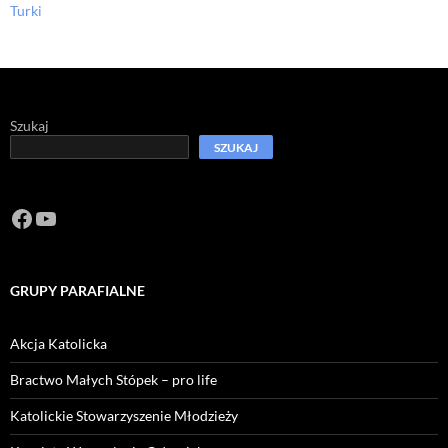
Turki
Szukaj
SZUKAJ
Facebook
https://www.youtube.com/channel/U
GRUPY PARAFIALNE
Akcja Katolicka
Bractwo Małych Stópek – pro life
Katolickie Stowarzyszenie Młodzieży