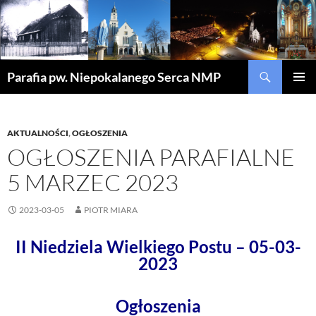
Szukaj
Parafia pw. Niepokalanego Serca NMP
PRZEJDŹ
MENU
DO
GŁÓWN
TREŚCI
AKTUALNOŚCI
,
OGŁOSZENIA
OGŁOSZENIA PARAFIALNE
5 MARZEC 2023
2023-03-05
PIOTR MIARA
II Niedziela Wielkiego Postu – 05-03-
2023
Ogłoszenia