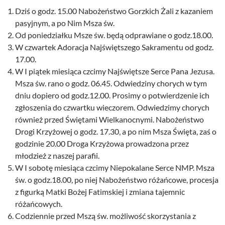
Dziś o godz. 15.00 Nabożeństwo Gorzkich Żali z kazaniem
pasyjnym, a po Nim Msza św.
Od poniedziałku Msze św. będą odprawiane o godz.18.00.
W czwartek Adoracja Najświętszego Sakramentu od godz.
17.00.
W I piątek miesiąca czcimy Najświętsze Serce Pana Jezusa.
Msza św. rano o godz. 06.45. Odwiedziny chorych w tym
dniu dopiero od godz.12.00. Prosimy o potwierdzenie ich
zgłoszenia do czwartku wieczorem. Odwiedzimy chorych
również przed Świętami Wielkanocnymi. Nabożeństwo
Drogi Krzyżowej o godz. 17.30, a po nim Msza Święta, zaś o
godzinie 20.00 Droga Krzyżowa prowadzona przez
młodzież z naszej parafii.
W I sobotę miesiąca czcimy Niepokalane Serce NMP. Msza
św. o godz.18.00, po niej Nabożeństwo różańcowe, procesja
z figurką Matki Bożej Fatimskiej i zmiana tajemnic
różańcowych.
Codziennie przed Mszą św. możliwość skorzystania z