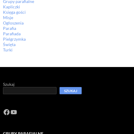
Grupy parafialne
Kapliczki
Księga gości
Misje
Ogłoszenia
Parafia
Parafiada
Pielgrzymka
Święta
Turki
Szukaj
SZUKAJ
Facebook
https://www.youtube.com/channel/U
GRUPY PARAFIALNE