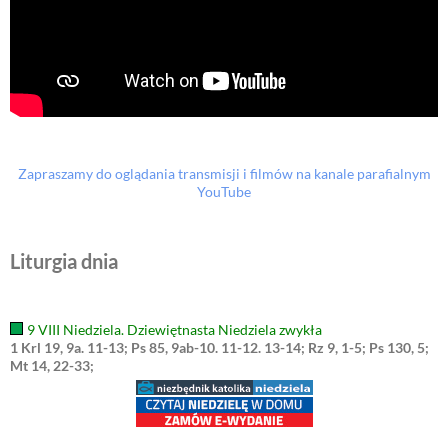
Zapraszamy do oglądania transmisji i filmów na kanale parafialnym
YouTube
Liturgia dnia
9 VIII Niedziela. Dziewiętnasta Niedziela zwykła
1 Krl 19, 9a. 11-13; Ps 85, 9ab-10. 11-12. 13-14; Rz 9, 1-5; Ps 130, 5;
Mt 14, 22-33;