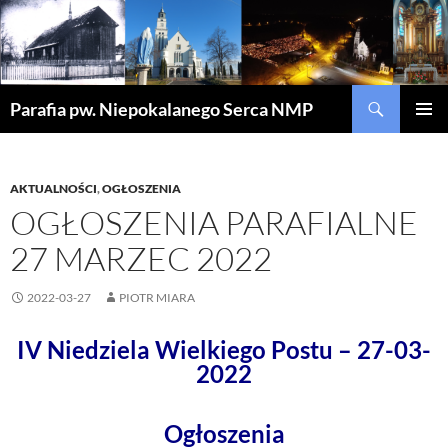
Szukaj
Parafia pw. Niepokalanego Serca NMP
PRZEJDŹ
MENU
DO
GŁÓWN
TREŚCI
AKTUALNOŚCI
,
OGŁOSZENIA
OGŁOSZENIA PARAFIALNE
27 MARZEC 2022
2022-03-27
PIOTR MIARA
IV Niedziela Wielkiego Postu – 27-03-
2022
Ogłoszenia