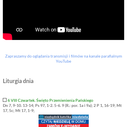
Zapraszamy do oglądania transmisji i filmów na kanale parafialnym
YouTube
Liturgia dnia
6 VIII Czwartek. Święto Przemienienia Pańskiego
Dn 7, 9-10. 13-14; Ps 97, 1-2. 5-6. 9 (R.: por. 1a i 9a); 2 P 1, 16-19; Mt
17, 5c; Mt 17, 1-9;