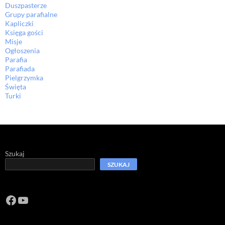
Duszpasterze
Grupy parafialne
Kapliczki
Księga gości
Misje
Ogłoszenia
Parafia
Parafiada
Pielgrzymka
Święta
Turki
Szukaj
SZUKAJ
Facebook
https://www.youtube.com/channel/U