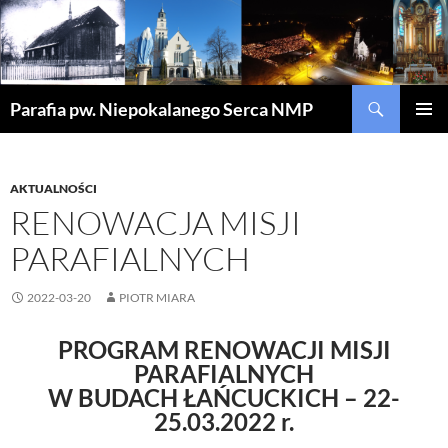
Szukaj
Parafia pw. Niepokalanego Serca NMP
PRZEJDŹ
MENU
DO
GŁÓWN
TREŚCI
AKTUALNOŚCI
RENOWACJA MISJI
PARAFIALNYCH
2022-03-20
PIOTR MIARA
PROGRAM RENOWACJI MISJI
PARAFIALNYCH
W BUDACH ŁAŃCUCKICH – 22-
25.03.2022 r.