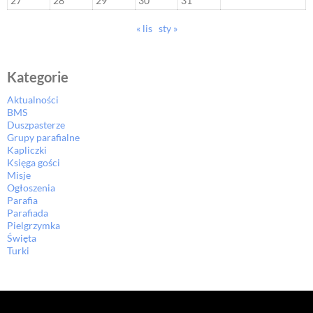
27
28
29
30
31
« lis
sty »
Kategorie
Aktualności
BMS
Duszpasterze
Grupy parafialne
Kapliczki
Księga gości
Misje
Ogłoszenia
Parafia
Parafiada
Pielgrzymka
Święta
Turki