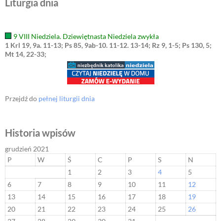
Liturgia dnia
9 VIII Niedziela. Dziewiętnasta Niedziela zwykła
1 Krl 19, 9a. 11-13; Ps 85, 9ab-10. 11-12. 13-14; Rz 9, 1-5; Ps 130, 5;
Mt 14, 22-33;
Przejdź do
pełnej liturgii dnia
Historia wpisów
grudzień 2021
P
W
Ś
C
P
S
N
1
2
3
4
5
6
7
8
9
10
11
12
13
14
15
16
17
18
19
20
21
22
23
24
25
26