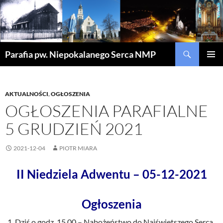
Szukaj
Parafia pw. Niepokalanego Serca NMP
PRZEJDŹ
MENU
DO
GŁÓWN
TREŚCI
AKTUALNOŚCI
,
OGŁOSZENIA
OGŁOSZENIA PARAFIALNE
5 GRUDZIEŃ 2021
2021-12-04
PIOTR MIARA
II Niedziela Adwentu – 05-12-2021
Ogłoszenia
Dziś o godz. 15.00 – Nabożeństwo do Najświętszego Serca