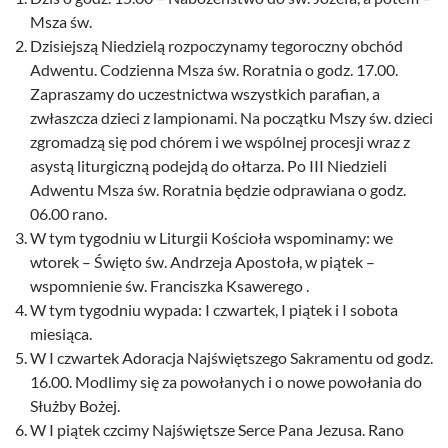
Msza św.
Dzisiejszą Niedzielą rozpoczynamy tegoroczny obchód
Adwentu. Codzienna Msza św. Roratnia o godz. 17.00.
Zapraszamy do uczestnictwa wszystkich parafian, a
zwłaszcza dzieci z lampionami. Na początku Mszy św. dzieci
zgromadzą się pod chórem i we wspólnej procesji wraz z
asystą liturgiczną podejdą do ołtarza. Po III Niedzieli
Adwentu Msza św. Roratnia będzie odprawiana o godz.
06.00 rano.
W tym tygodniu w Liturgii Kościoła wspominamy: we
wtorek – Święto św. Andrzeja Apostoła, w piątek –
wspomnienie św. Franciszka Ksawerego .
W tym tygodniu wypada: I czwartek, I piątek i I sobota
miesiąca.
W I czwartek Adoracja Najświętszego Sakramentu od godz.
16.00. Modlimy się za powołanych i o nowe powołania do
Służby Bożej.
W I piątek czcimy Najświętsze Serce Pana Jezusa. Rano