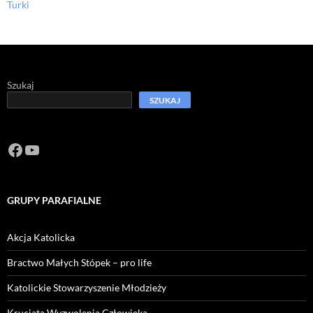
Turki
Szukaj
SZUKAJ
Facebook
https://www.youtube.com/channel/U
GRUPY PARAFIALNE
Akcja Katolicka
Bractwo Małych Stópek – pro life
Katolickie Stowarzyszenie Młodzieży
Krucjata Wyzwolenia Człowieka