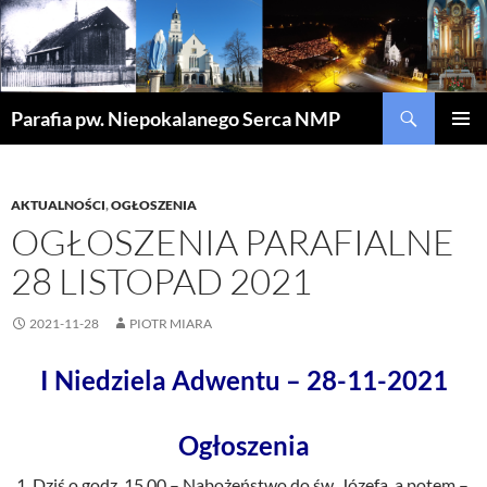
Szukaj
Parafia pw. Niepokalanego Serca NMP
PRZEJDŹ
MENU
DO
GŁÓWN
TREŚCI
AKTUALNOŚCI
,
OGŁOSZENIA
OGŁOSZENIA PARAFIALNE
28 LISTOPAD 2021
2021-11-28
PIOTR MIARA
I Niedziela Adwentu – 28-11-2021
Ogłoszenia
Dziś o godz. 15.00 – Nabożeństwo do św. Józefa, a potem –