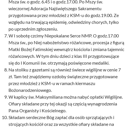
Msza św. o godz. 6.45 i o godz.17.00. Po Mszy św.
wieczornej Adoracja Najświętszego Sakramentu
przygotowana przez młodzież z KSM-u do godz.19.00. Ze
względu na trwającą epidemię, odwiedziny chorych, tylko
po uprzednim zgłoszeniu.
W I sobotę czcimy Niepokalane Serce NMP. O godz.17.00
Msza św., po Niej nabożeństwo różańcowe, procesja z figurą
Matki Bożej Fatimskiej wewnątrz kościoła i zmiana tajemnic
różańcowych. W tym dniu dzieci z klas III przygotowujące
się do I Komunii św. otrzymają poświęcone medaliki.
Na stoliku z gazetami są również świece wigilijne w cenie 7
zł. Tam też znajdziemy ozdoby świąteczne przygotowane
przez młodzież z KSM-u w ramach kiermaszu
Bożonarodzeniowego.
W kaplicy św. Maksymiliana można nabyć opłatki Wigilijne.
Ofiary składane przy tej okazji są częścią wynagrodzenia
Pana Organisty i Kościelnego.
Składam serdeczne Bóg zapłać dla osób sprzątających i
strojących kościół oraz za wszystkie ofiary składane na