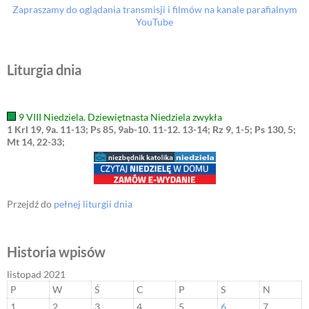
Zapraszamy do oglądania transmisji i filmów na kanale parafialnym
YouTube
Liturgia dnia
9 VIII Niedziela. Dziewiętnasta Niedziela zwykła
1 Krl 19, 9a. 11-13; Ps 85, 9ab-10. 11-12. 13-14; Rz 9, 1-5; Ps 130, 5;
Mt 14, 22-33;
Przejdź do
pełnej liturgii dnia
Historia wpisów
listopad 2021
P
W
Ś
C
P
S
N
1
2
3
4
5
6
7