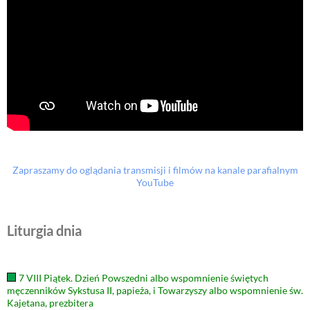
Zapraszamy do oglądania transmisji i filmów na kanale parafialnym
YouTube
Liturgia dnia
7 VIII Piątek. Dzień Powszedni albo wspomnienie świętych
męczenników Sykstusa II, papieża, i Towarzyszy albo wspomnienie św.
Kajetana, prezbitera