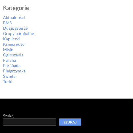
Kategorie
Aktualności
BMS
Duszpasterze
Grupy parafialne
Kapliczki
Księga gości
Misje
Ogłoszenia
Parafia
Parafiada
Pielgrzymka
Święta
Turki
Szukaj
SZUKAJ