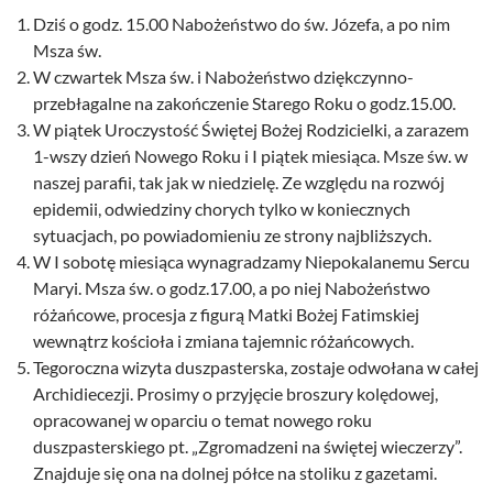
Dziś o godz. 15.00 Nabożeństwo do św. Józefa, a po nim
Msza św.
W czwartek Msza św. i Nabożeństwo dziękczynno-
przebłagalne na zakończenie Starego Roku o godz.15.00.
W piątek Uroczystość Świętej Bożej Rodzicielki, a zarazem
1-wszy dzień Nowego Roku i I piątek miesiąca. Msze św. w
naszej parafii, tak jak w niedzielę. Ze względu na rozwój
epidemii, odwiedziny chorych tylko w koniecznych
sytuacjach, po powiadomieniu ze strony najbliższych.
W I sobotę miesiąca wynagradzamy Niepokalanemu Sercu
Maryi. Msza św. o godz.17.00, a po niej Nabożeństwo
różańcowe, procesja z figurą Matki Bożej Fatimskiej
wewnątrz kościoła i zmiana tajemnic różańcowych.
Tegoroczna wizyta duszpasterska, zostaje odwołana w całej
Archidiecezji. Prosimy o przyjęcie broszury kolędowej,
opracowanej w oparciu o temat nowego roku
duszpasterskiego pt. „Zgromadzeni na świętej wieczerzy”.
Znajduje się ona na dolnej półce na stoliku z gazetami.