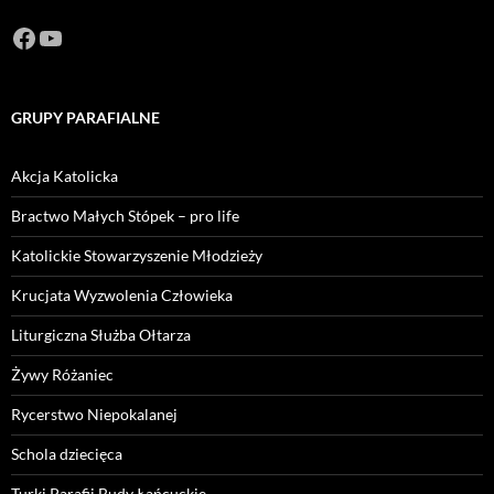
Facebook
https://www.youtube.com/channel/U
GRUPY PARAFIALNE
Akcja Katolicka
Bractwo Małych Stópek – pro life
Katolickie Stowarzyszenie Młodzieży
Krucjata Wyzwolenia Człowieka
Liturgiczna Służba Ołtarza
Żywy Różaniec
Rycerstwo Niepokalanej
Schola dziecięca
Turki Parafii Budy Łańcuckie