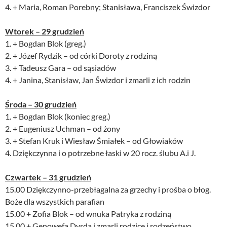
4. + Maria, Roman Porebny; Stanisława, Franciszek Świzdor
Wtorek – 29 grudzień
1. + Bogdan Blok (greg.)
2. + Józef Rydzik – od córki Doroty z rodziną
3. + Tadeusz Gara – od sąsiadów
4. + Janina, Stanisław, Jan Świzdor i zmarli z ich rodzin
Środa – 30 grudzień
1. + Bogdan Blok (koniec greg.)
2. + Eugeniusz Uchman – od żony
3. + Stefan Kruk i Wiesław Śmiałek – od Głowiaków
4. Dziękczynna i o potrzebne łaski w 20 rocz. ślubu A.i J.
Czwartek – 31 grudzień
15.00 Dziękczynno-przebłagalna za grzechy i prośba o błog.
Boże dla wszystkich parafian
15.00 + Zofia Blok – od wnuka Patryka z rodziną
15.00 + Genowefa Dyrda i zmarli rodzice i rodzeństwo