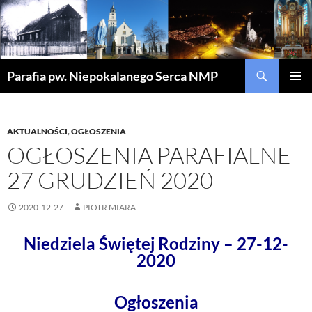
Szukaj
Parafia pw. Niepokalanego Serca NMP
PRZEJDŹ
MENU
DO
GŁÓWN
TREŚCI
AKTUALNOŚCI
,
OGŁOSZENIA
OGŁOSZENIA PARAFIALNE
27 GRUDZIEŃ 2020
2020-12-27
PIOTR MIARA
Niedziela Świętej Rodziny – 27-12-
2020
Ogłoszenia