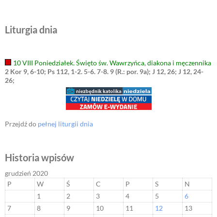
Liturgia dnia
10 VIII Poniedziałek. Święto św. Wawrzyńca, diakona i męczennika
2 Kor 9, 6-10; Ps 112, 1-2. 5-6. 7-8. 9 (R.: por. 9a); J 12, 26; J 12, 24-
26;
Przejdź do
pełnej liturgii dnia
Historia wpisów
grudzień 2020
P
W
Ś
C
P
S
N
1
2
3
4
5
6
7
8
9
10
11
12
13