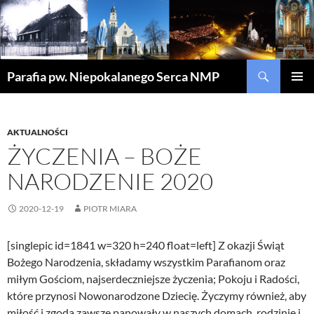
Szukaj
Parafia pw. Niepokalanego Serca NMP
PRZEJDŹ
MENU
DO
GŁÓWN
TREŚCI
AKTUALNOŚCI
ŻYCZENIA – BOŻE
NARODZENIE 2020
2020-12-19
PIOTR MIARA
[singlepic id=1841 w=320 h=240 float=left] Z okazji Świąt
Bożego Narodzenia, składamy wszystkim Parafianom oraz
miłym Gościom, najserdeczniejsze życzenia; Pokoju i Radości,
które przynosi Nowonarodzone Dziecię. Życzymy również, aby
miłość i zgoda zawsze panowały w naszych domach, rodzinie i