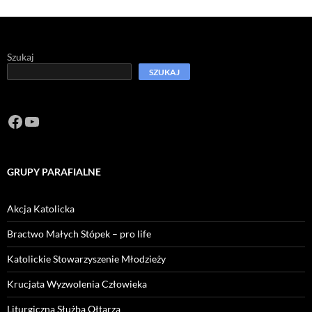
Szukaj
SZUKAJ
Facebook
https://www.youtube.com/channel/U
GRUPY PARAFIALNE
Akcja Katolicka
Bractwo Małych Stópek – pro life
Katolickie Stowarzyszenie Młodzieży
Krucjata Wyzwolenia Człowieka
Liturgiczna Służba Ołtarza