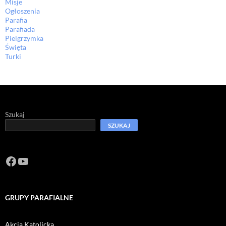
Misje
Ogłoszenia
Parafia
Parafiada
Pielgrzymka
Święta
Turki
Szukaj
SZUKAJ
Facebook
https://www.youtube.com/channel/U
GRUPY PARAFIALNE
Akcja Katolicka