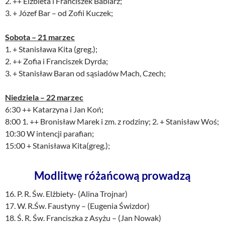
2. ++ Elżbieta i Franciszek Babiarz;
3. + Józef Bar – od Zofii Kuczek;
Sobota – 21 marzec
1. + Stanisława Kita (greg.);
2. ++ Zofia i Franciszek Dyrda;
3. + Stanisław Baran od sąsiadów Mach, Czech;
Niedziela – 22 marzec
6:30 ++ Katarzyna i Jan Koń;
8:00 1. ++ Bronisław Marek i zm. z rodziny; 2. + Stanisław Woś;
10:30 W intencji parafian;
15:00 + Stanisława Kita(greg.);
Modlitwę różańcową prowadzą
16. P. R. Św. Elżbiety- (Alina Trojnar)
17. W. R.Św. Faustyny – (Eugenia Świzdor)
18. Ś. R. Św. Franciszka z Asyżu – (Jan Nowak)