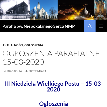
Szukaj
Parafia pw. Niepokalanego Serca NMP
PRZEJDŹ
MENU
DO
GŁÓWN
TREŚCI
AKTUALNOŚCI
,
OGŁOSZENIA
OGŁOSZENIA PARAFIALNE
15-03-2020
2020-03-14
PIOTR MIARA
III Niedziela Wielkiego Postu – 15-03-
2020
Ogłoszenia