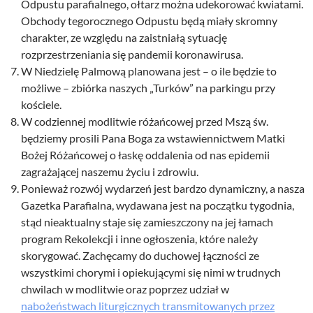
Odpustu parafialnego, ołtarz można udekorować kwiatami.
Obchody tegorocznego Odpustu będą miały skromny
charakter, ze względu na zaistniałą sytuację
rozprzestrzeniania się pandemii koronawirusa.
W Niedzielę Palmową planowana jest – o ile będzie to
możliwe – zbiórka naszych „Turków” na parkingu przy
kościele.
W codziennej modlitwie różańcowej przed Mszą św.
będziemy prosili Pana Boga za wstawiennictwem Matki
Bożej Różańcowej o łaskę oddalenia od nas epidemii
zagrażającej naszemu życiu i zdrowiu.
Ponieważ rozwój wydarzeń jest bardzo dynamiczny, a nasza
Gazetka Parafialna, wydawana jest na początku tygodnia,
stąd nieaktualny staje się zamieszczony na jej łamach
program Rekolekcji i inne ogłoszenia, które należy
skorygować. Zachęcamy do duchowej łączności ze
wszystkimi chorymi i opiekującymi się nimi w trudnych
chwilach w modlitwie oraz poprzez udział w
nabożeństwach liturgicznych transmitowanych przez