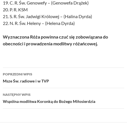
19. C. R. Św. Genowefy – (Genowefa Drążek)
20. P. R. KSM
21. S. R. Św. Jadwigi Królowej – (Halina Dyrda)
22. N. R. Św. Heleny – (Helena Dyrda)
Wyznaczona Róża powinna czuć się zobowiązana do
obecności i prowadzenia modlitwy różańcowej.
Nawigacja
POPRZEDNI WPIS
wpisu
Msze Św. radiowe i w TVP
NASTĘPNY WPIS
Wspólna modlitwa Koronką do Bożego Miłosierdzia