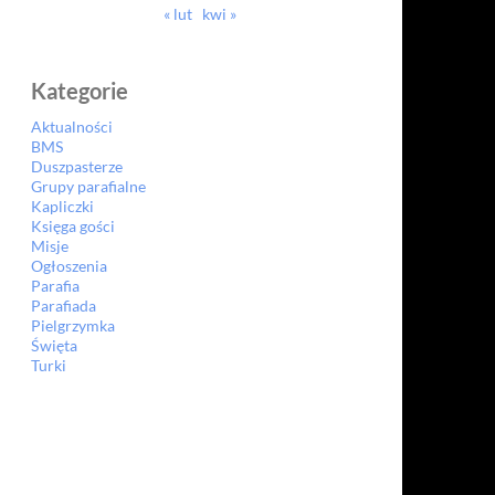
« lut
kwi »
Kategorie
Aktualności
BMS
Duszpasterze
Grupy parafialne
Kapliczki
Księga gości
Misje
Ogłoszenia
Parafia
Parafiada
Pielgrzymka
Święta
Turki