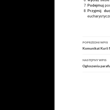
Wycisz
siebie
Podejmuj
pos
Przyjmij d
eucharystycz
Nawigacj
POPRZEDNI WPIS
wpisu
Komunikat Kurii 
NASTĘPNY WPIS
Ogłoszenia paraf