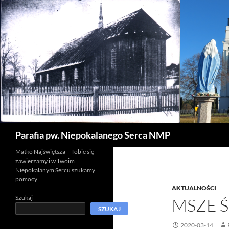
Szukaj
Parafia pw. Niepokalanego Serca NMP
Matko Najświętsza – Tobie się
zawierzamy i w Twoim
Niepokalanym Sercu szukamy
pomocy
AKTUALNOŚCI
Szukaj
MSZE Ś
SZUKAJ
2020-03-14