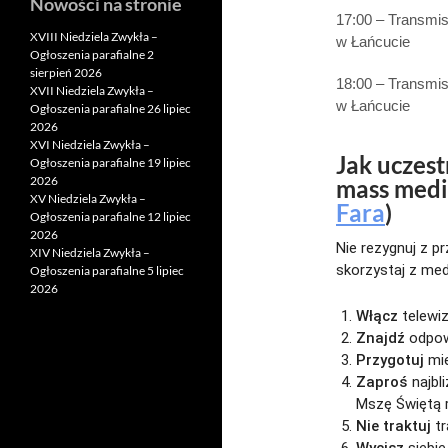
Nowości na stronie
17:00 – Transmis
XVIII Niedziela Zwykła –
w Łańcucie
Ogłoszenia parafialne 2
sierpień 2026
18:00 – Transmis
XVII Niedziela Zwykła –
w Łańcucie
Ogłoszenia parafialne 26 lipiec
2026
XVI Niedziela Zwykła –
Jak uczes
Ogłoszenia parafialne 19 lipiec
2026
mass medi
XV Niedziela Zwykła –
Fara
)
Ogłoszenia parafialne 12 lipiec
2026
Nie rezygnuj z pr
XIV Niedziela Zwykła –
skorzystaj z med
Ogłoszenia parafialne 5 lipiec
2026
Włącz
telewiz
Znajdź
odpow
Przygotuj
mie
Zaproś
najbl
Mszę Świętą r
Nie traktuj
t