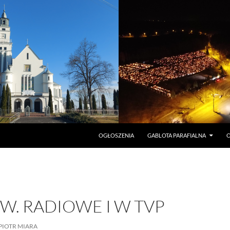
PRZEJDŹ DO TREŚCI
OGŁOSZENIA
GABLOTA PARAFIALNA
O
W. RADIOWE I W TVP
PIOTR MIARA