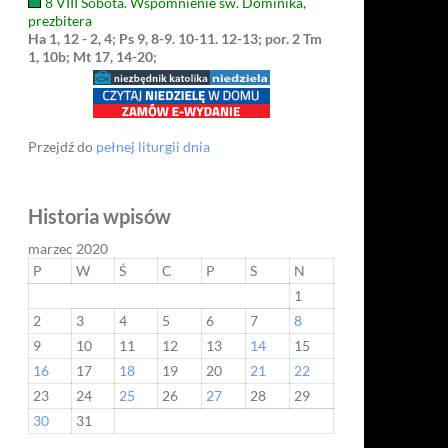
8 VIII Sobota. Wspomnienie św. Dominika,
prezbitera
Ha 1, 12 - 2, 4; Ps 9, 8-9. 10-11. 12-13; por. 2 Tm
1, 10b; Mt 17, 14-20;
Przejdź do
pełnej liturgii dnia
Historia wpisów
marzec 2020
P
W
Ś
C
P
S
N
1
2
3
4
5
6
7
8
9
10
11
12
13
14
15
16
17
18
19
20
21
22
23
24
25
26
27
28
29
30
31