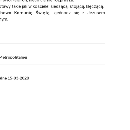
 i swój telefon, niech cię nie rozprasza.
tawy takie jak w kościele: siedzącą, stojącą, klęczącą.
uchowo Komunię Świętą
, zjednocz się z Jezusem
nym.
a
Metropolitalnej
ialne 15-03-2020