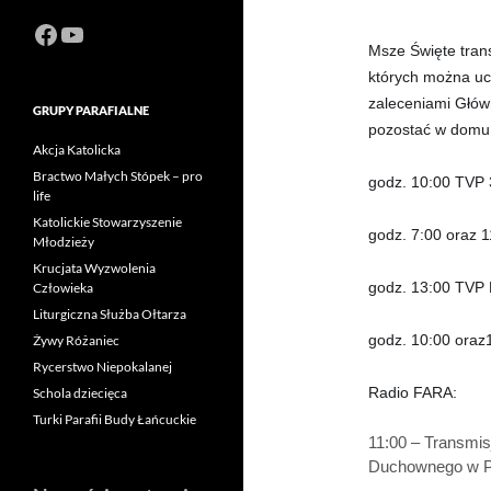
Facebook
https://www.youtube.com/channel
Msze Święte tran
których można uc
zaleceniami Głów
GRUPY PARAFIALNE
pozostać w domu
Akcja Katolicka
Bractwo Małych Stópek – pro
godz. 10:00 TVP
life
Katolickie Stowarzyszenie
godz. 7:00 oraz 
Młodzieży
Krucjata Wyzwolenia
godz. 13:00 TV
Człowieka
Liturgiczna Służba Ołtarza
godz. 10:00 oraz
Żywy Różaniec
Rycerstwo Niepokalanej
Radio FARA:
Schola dziecięca
Turki Parafii Budy Łańcuckie
11:00 – Transmi
Duchownego w Pr