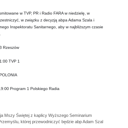
/UCeN8ciSo_a79igwmwNXx2qw
smitowane w TVP, PR i Radio FARA w niedzielę, w
zestniczyć, w związku z decyzją abpa Adama Szala i
nego Inspektoratu Sanitarnego, aby w najbliższym czasie
.
 3 Rzeszów
11:00 TVP 1
P POLONIA
19:00 Program 1 Polskiego Radia
sja Mszy Świętej z kaplicy Wyższego Seminarium
zemyślu, której przewodniczyć będzie abp Adam Szal