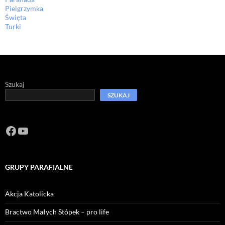
Pielgrzymka
Święta
Turki
Szukaj
SZUKAJ
Facebook
https://www.youtube.com/channel/U
GRUPY PARAFIALNE
Akcja Katolicka
Bractwo Małych Stópek – pro life