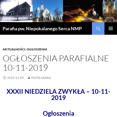
Szukaj
Parafia pw. Niepokalanego Serca NMP
PRZEJDŹ
MENU
DO
GŁÓWN
TREŚCI
AKTUALNOŚCI
,
OGŁOSZENIA
OGŁOSZENIA PARAFIALNE
10-11-2019
2019-11-09
PIOTR MIARA
XXXII NIEDZIELA ZWYKŁA – 10-11-
2019
Ogłoszenia