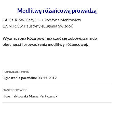
Modlitwę różańcową prowadzą
14. Cz. R. Św. Cecylii — (Krystyna Markowicz)
17. N. R. Św. Faustyny-(Eugenia Świzdor)
Wyznaczona Róża powinna czuć się zobowiązana do
obecności i prowadzenia modlitwy różańcowej.
Nawigacja
POPRZEDNI WPIS
wpisu
Ogłoszenia parafialne 03-11-2019
NASTĘPNY WPIS
I Korniaktowski Marsz Partyzancki