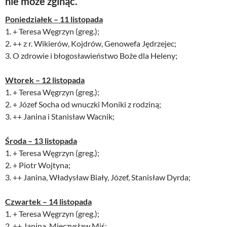
nie może zginąć.
Poniedziałek – 11 listopada
1. + Teresa Węgrzyn (greg.);
2. ++ z r. Wikierów, Kojdrów, Genowefa Jędrzejec;
3. O zdrowie i błogosławieństwo Boże dla Heleny;
Wtorek – 12 listopada
1. + Teresa Węgrzyn (greg.);
2. + Józef Socha od wnuczki Moniki z rodziną;
3. ++ Janina i Stanisław Wacnik;
Środa – 13 listopad
a
1. + Teresa Węgrzyn (greg.);
2. + Piotr Wojtyna;
3. ++ Janina, Władysław Biały, Józef, Stanisław Dyrda;
Czwartek – 14 listopada
1. + Teresa Węgrzyn (greg.);
2. ++ Janina, Mieczysław Miś;