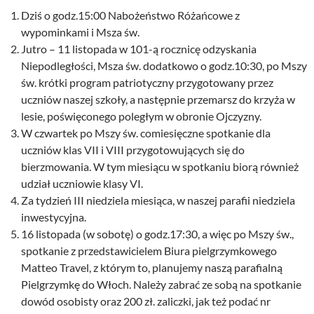
Dziś o godz.15:00 Nabożeństwo Różańcowe z
wypominkami i Msza św.
Jutro – 11 listopada w 101-ą rocznicę odzyskania
Niepodległości, Msza św. dodatkowo o godz.10:30, po Mszy
św. krótki program patriotyczny przygotowany przez
uczniów naszej szkoły, a następnie przemarsz do krzyża w
lesie, poświęconego poległym w obronie Ojczyzny.
W czwartek po Mszy św. comiesięczne spotkanie dla
uczniów klas VII i VIII przygotowujących się do
bierzmowania. W tym miesiącu w spotkaniu biorą również
udział uczniowie klasy VI.
Za tydzień III niedziela miesiąca, w naszej parafii niedziela
inwestycyjna.
16 listopada (w sobotę) o godz.17:30, a więc po Mszy św.,
spotkanie z przedstawicielem Biura pielgrzymkowego
Matteo Travel, z którym to, planujemy naszą parafialną
Pielgrzymkę do Włoch. Należy zabrać ze sobą na spotkanie
dowód osobisty oraz 200 zł. zaliczki, jak też podać nr