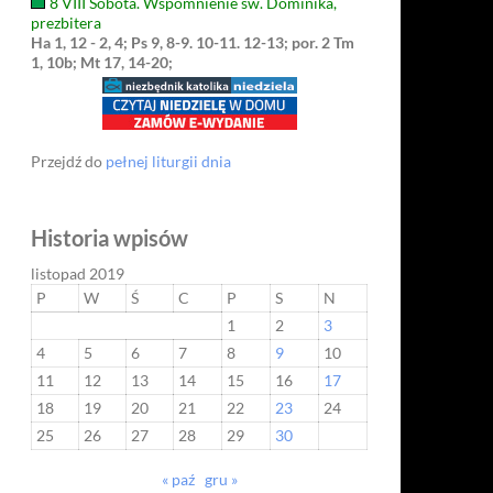
8 VIII Sobota. Wspomnienie św. Dominika,
prezbitera
Ha 1, 12 - 2, 4; Ps 9, 8-9. 10-11. 12-13; por. 2 Tm
1, 10b; Mt 17, 14-20;
Przejdź do
pełnej liturgii dnia
Historia wpisów
listopad 2019
P
W
Ś
C
P
S
N
1
2
3
4
5
6
7
8
9
10
11
12
13
14
15
16
17
18
19
20
21
22
23
24
25
26
27
28
29
30
« paź
gru »