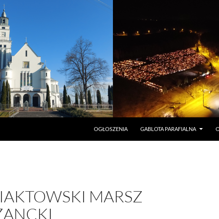
PRZEJDŹ DO TREŚCI
OGŁOSZENIA
GABLOTA PARAFIALNA
O
NIAKTOWSKI MARSZ
ZANCKI