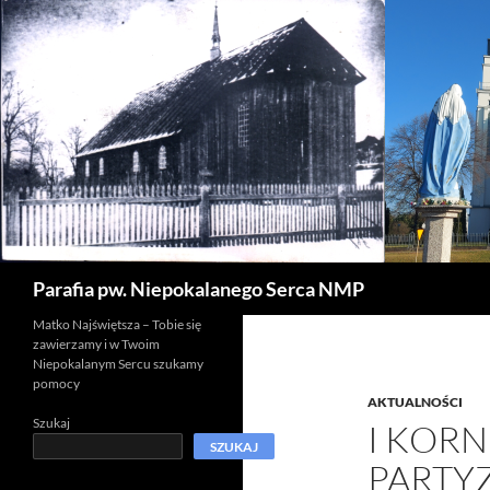
Szukaj
Parafia pw. Niepokalanego Serca NMP
Matko Najświętsza – Tobie się
zawierzamy i w Twoim
Niepokalanym Sercu szukamy
pomocy
AKTUALNOŚCI
Szukaj
I KOR
SZUKAJ
PARTY