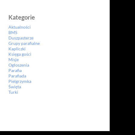
Kategorie
Aktualności
BMS
Duszpasterze
Grupy parafialne
Kapliczki
Księga gości
Misje
Ogłoszenia
Parafia
Parafiada
Pielgrzymka
Święta
Turki