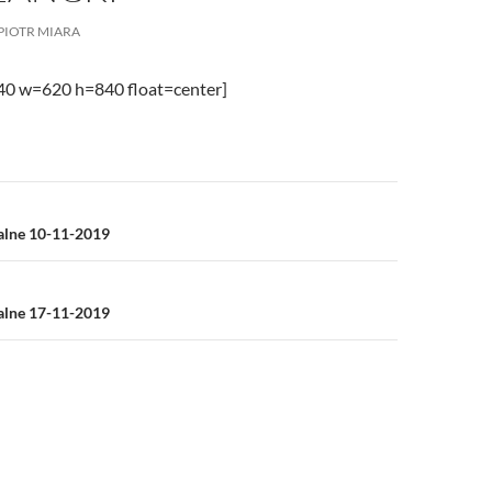
/UCeN8ciSo_a79igwmwNXx2qw
PIOTR MIARA
840 w=620 h=840 float=center]
a
ialne 10-11-2019
ialne 17-11-2019