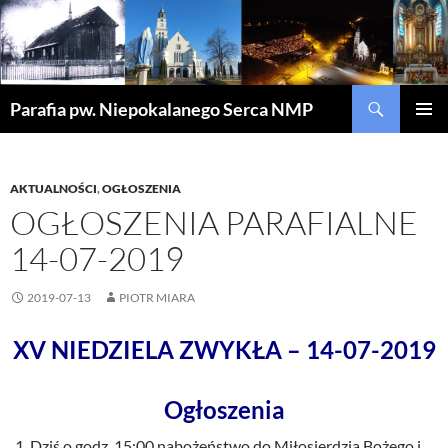
Szukaj
Parafia pw. Niepokalanego Serca NMP
PRZEJDŹ
MENU
DO
GŁÓWN
TREŚCI
AKTUALNOŚCI
,
OGŁOSZENIA
OGŁOSZENIA PARAFIALNE
14-07-2019
2019-07-13
PIOTR MIARA
XV NIEDZIELA ZWYKŁA – 14-07-2019
Ogłoszenia
Dziś o godz. 15:00 nabożeństwo do Miłosierdzia Bożego i