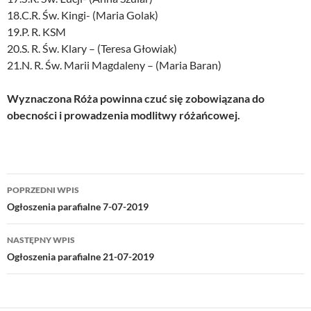
18.C.R. Św. Kingi- (Maria Golak)
19.P. R. KSM
20.S. R. Św. Klary – (Teresa Głowiak)
21.N. R. Św. Marii Magdaleny – (Maria Baran)
Wyznaczona Róża powinna czuć się zobowiązana do
obecności i prowadzenia modlitwy różańcowej.
Nawigacja
POPRZEDNI WPIS
wpisu
Ogłoszenia parafialne 7-07-2019
NASTĘPNY WPIS
Ogłoszenia parafialne 21-07-2019