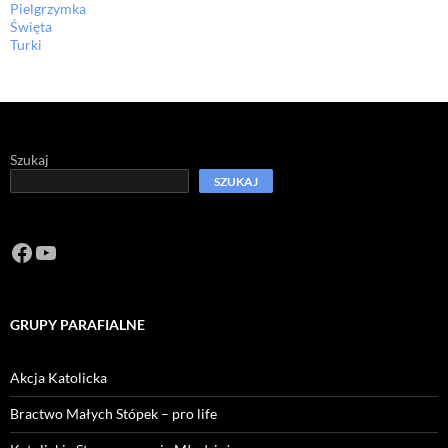
Pielgrzymka
Święta
Turki
Szukaj
SZUKAJ
Facebook
https://www.youtube.com/channel/U
GRUPY PARAFIALNE
Akcja Katolicka
Bractwo Małych Stópek – pro life