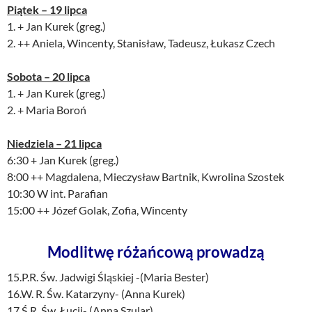
Piątek – 19
lipca
1. + Jan Kurek (greg.)
2. ++ Aniela, Wincenty, Stanisław, Tadeusz, Łukasz Czech
Sobota – 20
lipca
1. + Jan Kurek (greg.)
2. + Maria Boroń
Niedziela – 21
lipca
6:30 + Jan Kurek (greg.)
8:00 ++ Magdalena, Mieczysław Bartnik, Kwrolina Szostek
10:30 W int. Parafian
15:00 ++ Józef Golak, Zofia, Wincenty
Modlitwę różańcową prowadzą
15.P.R. Św. Jadwigi Śląskiej -(Maria Bester)
16.W. R. Św. Katarzyny- (Anna Kurek)
17.Ś.R. Św. Łucji- (Anna Szular)