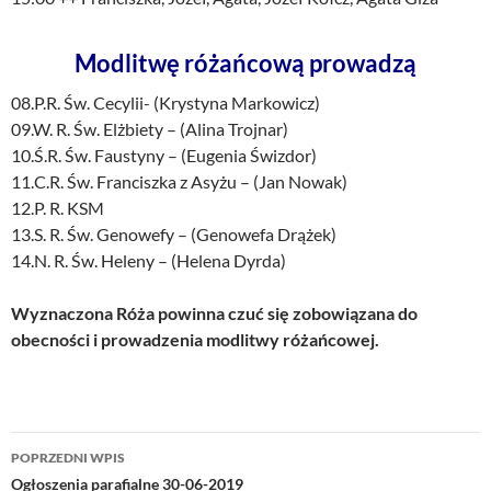
Modlitwę różańcową prowadzą
08.P.R. Św. Cecylii- (Krystyna Markowicz)
09.W. R. Św. Elżbiety – (Alina Trojnar)
10.Ś.R. Św. Faustyny – (Eugenia Świzdor)
11.C.R. Św. Franciszka z Asyżu – (Jan Nowak)
12.P. R. KSM
13.S. R. Św. Genowefy – (Genowefa Drążek)
14.N. R. Św. Heleny – (Helena Dyrda)
Wyznaczona Róża powinna czuć się zobowiązana do
obecności i prowadzenia modlitwy różańcowej.
Nawigacja
POPRZEDNI WPIS
wpisu
Ogłoszenia parafialne 30-06-2019