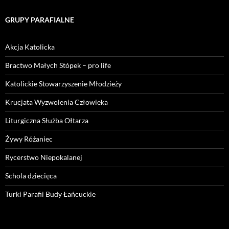
GRUPY PARAFIALNE
Akcja Katolicka
Bractwo Małych Stópek – pro life
Katolickie Stowarzyszenie Młodzieży
Krucjata Wyzwolenia Człowieka
Liturgiczna Służba Ołtarza
Żywy Różaniec
Rycerstwo Niepokalanej
Schola dziecięca
Turki Parafii Budy Łańcuckie