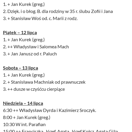
1. + Jan Kurek (greg.)
2. Dzięk. i o błog. B. dla rodziny w 35 r. ślubu Zofii i Jana
3. + Stanisław Woś od. c. Marii z rodz.
Piątek – 12
lipca
1. + Jan Kurek (greg.)
2. ++ Władysław i Salomea Mach
3. + Jan Janusz od r. Paluch
Sobota – 13
lipca
1. + Jan Kurek (greg.)
2. + Stanisława Machniak od prawnuczek
3. ++ dusze w czyśćcu cierpiące
Niedziela – 14
lipca
6:30 ++ Władysław Dyrda i Kazimierz Sroczyk.
8:00 + Jan Kurek (greg.)
10:30 W int. Parafian
15:00 ++ Franciszka, Józef, Agata, Józef Kołcz, Agata Giża