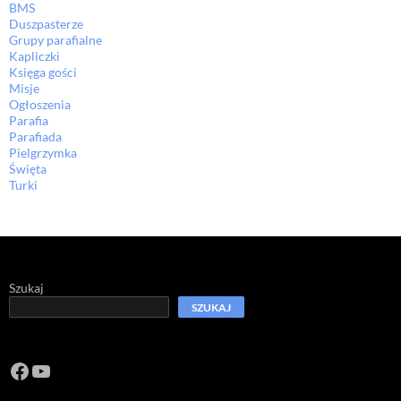
BMS
Duszpasterze
Grupy parafialne
Kapliczki
Księga gości
Misje
Ogłoszenia
Parafia
Parafiada
Pielgrzymka
Święta
Turki
Szukaj
SZUKAJ
Facebook
https://www.youtube.com/channel/U