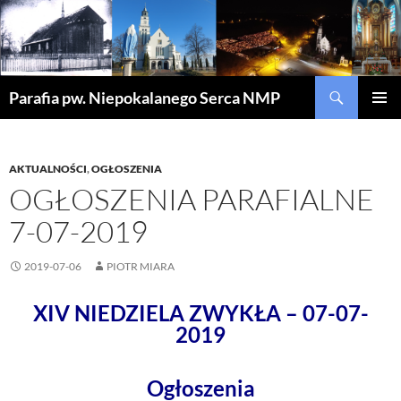
Szukaj
Parafia pw. Niepokalanego Serca NMP
PRZEJDŹ
MENU
DO
GŁÓWN
TREŚCI
AKTUALNOŚCI
,
OGŁOSZENIA
OGŁOSZENIA PARAFIALNE
7-07-2019
2019-07-06
PIOTR MIARA
XIV NIEDZIELA ZWYKŁA – 07-07-
2019
Ogłoszenia