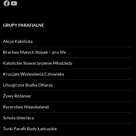
Facebook
https://www.youtube.com/channel/U
GRUPY PARAFIALNE
Akcja Katolicka
Bractwo Małych Stópek – pro life
Katolickie Stowarzyszenie Młodzieży
Krucjata Wyzwolenia Człowieka
Liturgiczna Służba Ołtarza
Żywy Różaniec
Rycerstwo Niepokalanej
Schola dziecięca
Turki Parafii Budy Łańcuckie