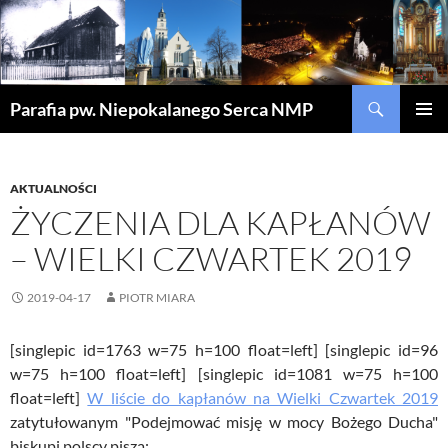
Szukaj
Parafia pw. Niepokalanego Serca NMP
PRZEJDŹ
MENU
DO
GŁÓWN
TREŚCI
AKTUALNOŚCI
ŻYCZENIA DLA KAPŁANÓW
– WIELKI CZWARTEK 2019
2019-04-17
PIOTR MIARA
[singlepic id=1763 w=75 h=100 float=left] [singlepic id=96
w=75 h=100 float=left] [singlepic id=1081 w=75 h=100
float=left]
W liście do kapłanów na Wielki Czwartek 2019
zatytułowanym "Podejmować misję w mocy Bożego Ducha"
biskupi polscy piszą: