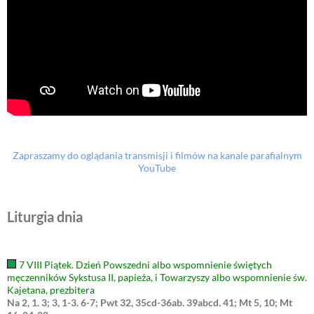
Zapraszamy do oglądania transmisji i filmów na kanale parafialnym
YouTube
Liturgia dnia
7 VIII Piątek. Dzień Powszedni albo wspomnienie świętych
męczenników Sykstusa II, papieża, i Towarzyszy albo wspomnienie św.
Kajetana, prezbitera
Na 2, 1. 3; 3, 1-3. 6-7; Pwt 32, 35cd-36ab. 39abcd. 41; Mt 5, 10; Mt