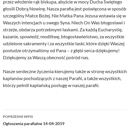
przez włożenie rąk biskupa, abyście w mocy Ducha Świętego
głosili Dobrą Nowinę. Nasza parafia jest poświęcona w sposób
szczególny Matce Bożej. Nie Matka Pana Jezusa wstawia się w
Waszych intencjach u swego Syna. Niech On Was błogosławi i
strzeże, obdarza potrzebnymi łaskami. Za każdą Eucharystię,
kazanie, spowiedź, modlitwę, błogosławieństwo, za wszystkie
udzielone sakramenty i za wszystkie łaski, które dzięki Waszej
posłudze otrzymaliśmy od Pana – z głębi serca dziękujemy!
Dziękujemy za Waszą obecność pośród nas.
Nasze serdeczne życzenia kierujemy także w stronę wszystkich
kapłanów pochodzących z naszej Parafii, a także wszystkich,
którzy pełnili kapłańską posługę w naszej parafii.
Nawigacja
POPRZEDNI WPIS
wpisu
Ogłoszenia parafialne 14-04-2019