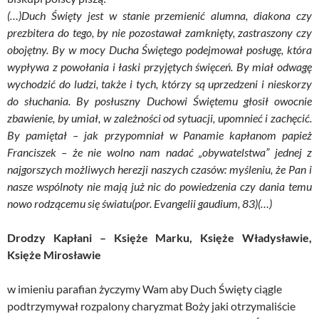
(…)Duch Święty jest w stanie przemienić alumna, diakona czy
prezbitera do tego, by nie pozostawał zamknięty, zastraszony czy
obojętny. By w mocy Ducha Świętego podejmował posługę, która
wypływa z powołania i łaski przyjętych święceń. By miał odwagę
wychodzić do ludzi, także i tych, którzy są uprzedzeni i nieskorzy
do słuchania. By posłuszny Duchowi Świętemu głosił owocnie
zbawienie, by umiał, w zależności od sytuacji, upomnieć i zachęcić.
By pamiętał – jak przypomniał w Panamie kapłanom papież
Franciszek – że nie wolno nam nadać „obywatelstwa” jednej z
najgorszych możliwych herezji naszych czasów: myśleniu, że Pan i
nasze wspólnoty nie mają już nic do powiedzenia czy dania temu
nowo rodzącemu się światu(por. Evangelii gaudium, 83)(…)
Drodzy Kapłani – Księże Marku, Księże Władysławie,
Księże Mirosławie
w imieniu parafian życzymy Wam aby Duch Święty ciągle
podtrzymywał rozpalony charyzmat Boży jaki otrzymaliście