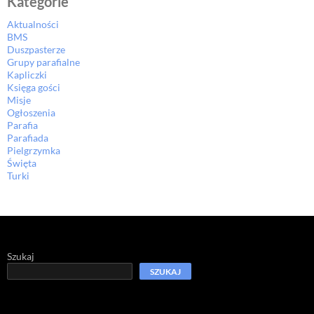
Kategorie
Aktualności
BMS
Duszpasterze
Grupy parafialne
Kapliczki
Księga gości
Misje
Ogłoszenia
Parafia
Parafiada
Pielgrzymka
Święta
Turki
Szukaj
SZUKAJ