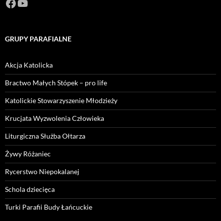
Facebook
https://www.youtube.com/channel/U
GRUPY PARAFIALNE
Akcja Katolicka
Bractwo Małych Stópek – pro life
Katolickie Stowarzyszenie Młodzieży
Krucjata Wyzwolenia Człowieka
Liturgiczna Służba Ołtarza
Żywy Różaniec
Rycerstwo Niepokalanej
Schola dziecięca
Turki Parafii Budy Łańcuckie