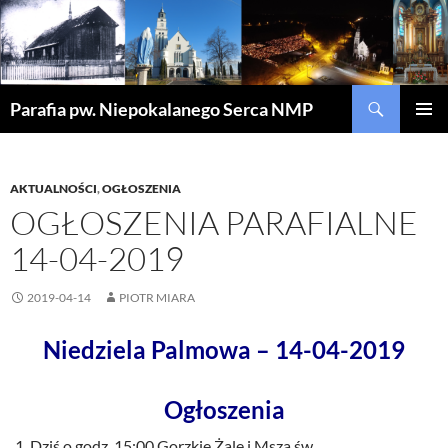
Szukaj
Parafia pw. Niepokalanego Serca NMP
PRZEJDŹ
MENU
DO
GŁÓWN
TREŚCI
AKTUALNOŚCI
,
OGŁOSZENIA
OGŁOSZENIA PARAFIALNE
14-04-2019
2019-04-14
PIOTR MIARA
Niedziela Palmowa – 14-04-2019
Ogłoszenia
Dziś o godz. 15:00 Gorzkie Żale i Msza św.