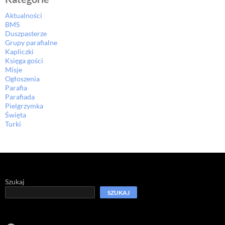
Aktualności
BMS
Duszpasterze
Grupy parafialne
Kapliczki
Księga gości
Misje
Ogłoszenia
Parafia
Parafiada
Pielgrzymka
Święta
Turki
Szukaj
SZUKAJ