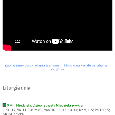
Zapraszamy do oglądania transmisji i filmów na kanale parafialnym
YouTube
Liturgia dnia
9 VIII Niedziela. Dziewiętnasta Niedziela zwykła
1 Krl 19, 9a. 11-13; Ps 85, 9ab-10. 11-12. 13-14; Rz 9, 1-5; Ps 130, 5;
Mt 14, 22-33;