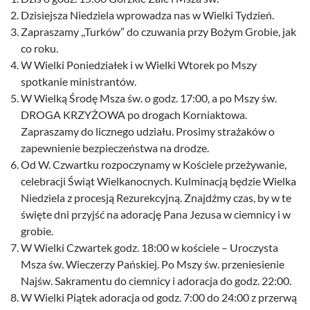
Dzisiejsza Niedziela wprowadza nas w Wielki Tydzień.
Zapraszamy ,,Turków” do czuwania przy Bożym Grobie, jak
co roku.
W Wielki Poniedziałek i w Wielki Wtorek po Mszy
spotkanie ministrantów.
W Wielką Środę Msza św. o godz. 17:00, a po Mszy św.
DROGA KRZYŻOWA po drogach Korniaktowa.
Zapraszamy do licznego udziału. Prosimy strażaków o
zapewnienie bezpieczeństwa na drodze.
Od W. Czwartku rozpoczynamy w Kościele przeżywanie,
celebracji Świąt Wielkanocnych. Kulminacją będzie Wielka
Niedziela z procesją Rezurekcyjną. Znajdźmy czas, by w te
święte dni przyjść na adorację Pana Jezusa w ciemnicy i w
grobie.
W Wielki Czwartek godz. 18:00 w kościele – Uroczysta
Msza św. Wieczerzy Pańskiej. Po Mszy św. przeniesienie
Najśw. Sakramentu do ciemnicy i adoracja do godz. 22:00.
W Wielki Piątek adoracja od godz. 7:00 do 24:00 z przerwą