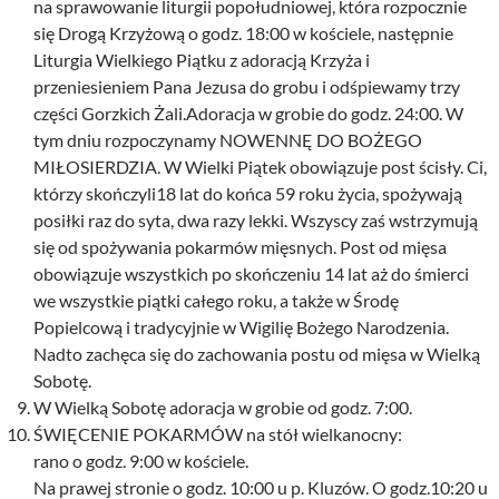
na sprawowanie liturgii popołudniowej, która rozpocznie
się Drogą Krzyżową o godz. 18:00 w kościele, następnie
Liturgia Wielkiego Piątku z adoracją Krzyża i
przeniesieniem Pana Jezusa do grobu i odśpiewamy trzy
części Gorzkich Żali.Adoracja w grobie do godz. 24:00. W
tym dniu rozpoczynamy NOWENNĘ DO BOŻEGO
MIŁOSIERDZIA. W Wielki Piątek obowiązuje post ścisły. Ci,
którzy skończyli18 lat do końca 59 roku życia, spożywają
posiłki raz do syta, dwa razy lekki. Wszyscy zaś wstrzymują
się od spożywania pokarmów mięsnych. Post od mięsa
obowiązuje wszystkich po skończeniu 14 lat aż do śmierci
we wszystkie piątki całego roku, a także w Środę
Popielcową i tradycyjnie w Wigilię Bożego Narodzenia.
Nadto zachęca się do zachowania postu od mięsa w Wielką
Sobotę.
W Wielką Sobotę adoracja w grobie od godz. 7:00.
ŚWIĘCENIE POKARMÓW na stół wielkanocny:
rano o godz. 9:00 w kościele.
Na prawej stronie o godz. 10:00 u p. Kluzów. O godz.10:20 u