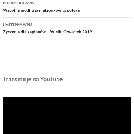
Nawigacja
POPRZEDNI WPIS
wpisu
Wspólna modlitwa małżonków to potęga
NASTĘPNY WPIS
Życzenia dla kapłanów – Wielki Czwartek 2019
Transmisje na YouTube