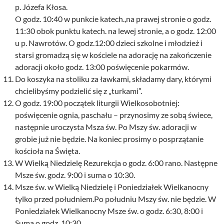
p. Józefa Kłosa.
O godz. 10:40 w punkcie katech.,na prawej stronie o godz.
11:30 obok punktu katech. na lewej stronie, a o godz. 12:00
u p. Nawrotów. O godz.12:00 dzieci szkolne i młodzież i
starsi gromadzą się w kościele na adorację na zakończenie
adoracji około godz. 13:00 poświęcenie pokarmów.
Do koszyka na stoliku za ławkami, składamy dary, którymi
chcielibyśmy podzielić się z „turkami”.
O godz. 19:00 początek liturgii Wielkosobotniej:
poświęcenie ognia, paschału – przynosimy ze sobą świece,
następnie uroczysta Msza św. Po Mszy św. adoracji w
grobie już nie będzie. Na koniec prosimy o posprzątanie
kościoła na Święta.
W Wielką Niedzielę Rezurekcja o godz. 6:00 rano. Następne
Msze św. godz. 9:00 i suma o 10:30.
Msze św. w Wielką Niedzielę i Poniedziałek Wielkanocny
tylko przed południem.Po południu Mszy św. nie będzie. W
Poniedziałek Wielkanocny Msze św. o godz. 6:30, 8:00 i
Suma o godz. 10:30.